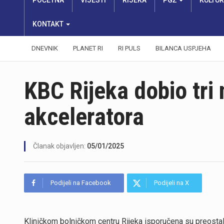
POČETNA
VIJESTI
RIJEKA
PGŽ
KULTU
KONTAKT
DNEVNIK
PLANET RI
RI PULS
BILANCA USPJEHA
KBC Rijeka dobio tri 
akceleratora
Članak objavljen:
05/01/2025
Podijeli na Facebook
Podijeli na X
Kliničkom bolničkom centru Rijeka isporučena su preostala