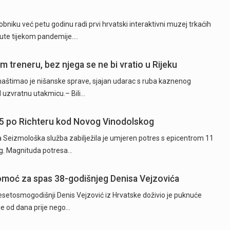
niku već petu godinu radi prvi hrvatski interaktivni muzej trkaćih
nute tijekom pandemije.…
 treneru, bez njega se ne bi vratio u Rijeku
naštimao je nišanske sprave, sjajan udarac s ruba kaznenog
d uzvratnu utakmicu.– Bili…
5 po Richteru kod Novog Vinodolskog
ta Seizmološka služba zabilježila je umjeren potres s epicentrom 11
g. Magnituda potresa…
 pomoć za spas 38-godišnjeg Denisa Vejzovića
etosmogodišnji Denis Vejzović iz Hrvatske doživio je puknuće
je od dana prije nego…