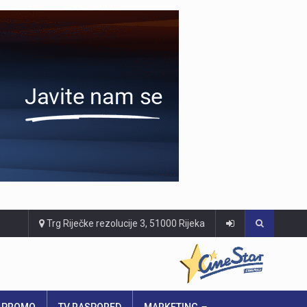
Trg Riječke rezolucije 3, 51000 Rijeka