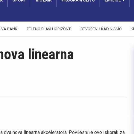
RA
SPORT
MOZAIK
PROGRAM UŽIVO
EMISIJE
VA BANK
ZELENO PLAVI HORIZONTI
OTVORENI I KAD NISMO
K
nova linearna
 dva nova linearna akceleratora. Povijesni je ovo iskorak za