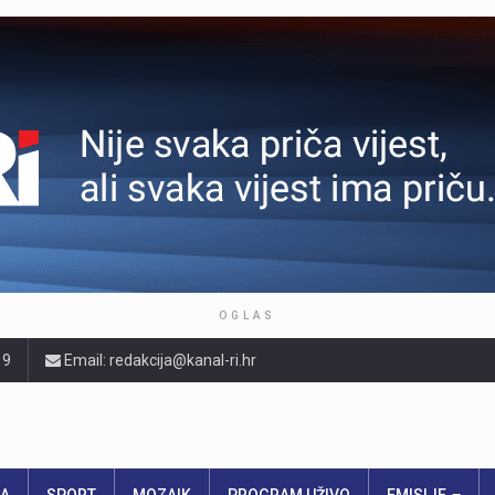
OGLAS
19
Email: redakcija@kanal-ri.hr