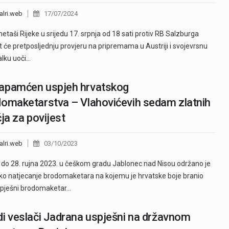
alri.web
17/07/2024
taši Rijeke u srijedu 17. srpnja od 18 sati protiv RB Salzburga
t će pretposljednju provjeru na pripremama u Austriji i svojevrsnu
lku uoči…
apamćen uspjeh hrvatskog
omaketarstva – Vlahovićevih sedam zlatnih
čja za povijest
alri.web
03/10/2023
 do 28. rujna 2023. u češkom gradu Jablonec nad Nisou održano je
ko natjecanje brodomaketara na kojemu je hrvatske boje branio
spješni brodomaketar…
i veslači Jadrana uspješni na državnom