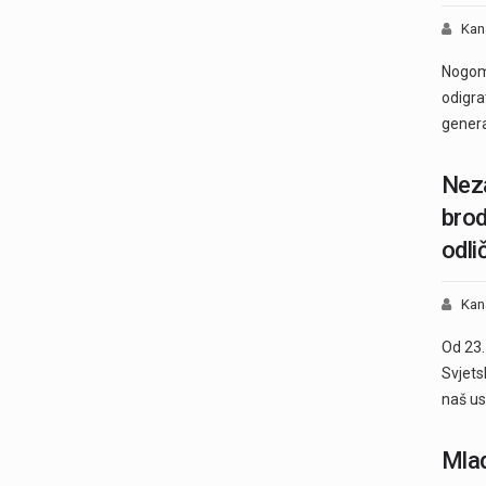
Kan
Nogome
odigra
genera
Nez
brod
odli
Kan
Od 23.
Svjets
naš u
Mlad