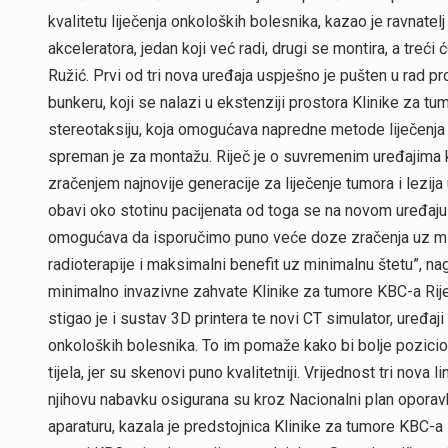
kvalitetu liječenja onkoloških bolesnika, kazao je ravnat
akceleratora, jedan koji već radi, drugi se montira, a treć
Ružić. Prvi od tri nova uređaja uspješno je pušten u rad p
bunkeru, koji se nalazi u ekstenziji prostora Klinike za t
stereotaksiju, koja omogućava napredne metode liječenja i 
spreman je za montažu. Riječ je o suvremenim uređajima ko
zračenjem najnovije generacije za liječenje tumora i lezija u
obavi oko stotinu pacijenata od toga se na novom uređaju 
omogućava da isporučimo puno veće doze zračenja uz minim
radioterapije i maksimalni benefit uz minimalnu štetu”, nag
minimalno invazivne zahvate Klinike za tumore KBC-a Rijek
stigao je i sustav 3D printera te novi CT simulator, uređa
onkoloških bolesnika. To im pomaže kako bi bolje pozicion
tijela, jer su skenovi puno kvalitetniji. Vrijednost tri nova
njihovu nabavku osigurana su kroz Nacionalni plan oporavk
aparaturu, kazala je predstojnica Klinike za tumore KBC-a