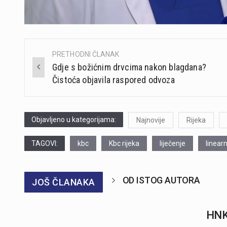
PRETHODNI ČLANAK
Post
Gdje s božićnim drvcima nakon blagdana?
navigation
Čistoća objavila raspored odvoza
Objavljeno u kategorijama:
Najnovije
Rijeka
TAGOVI:
kbc
Kbc rijeka
liječenje
linear
OD ISTOG AUTORA
JOŠ ČLANAKA
HNK 