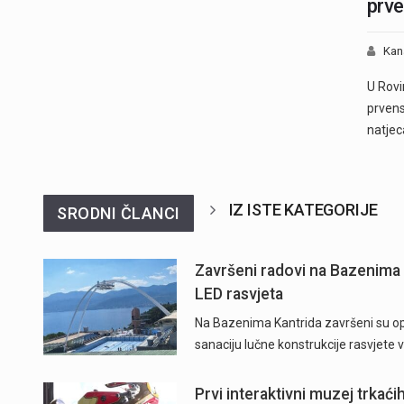
prve
Kan
U Rovi
prvens
natjec
IZ ISTE KATEGORIJE
SRODNI ČLANCI
Završeni radovi na Bazenima 
LED rasvjeta
Na Bazenima Kantrida završeni su ops
sanaciju lučne konstrukcije rasvjete
Prvi interaktivni muzej trkać