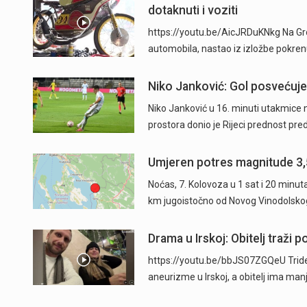
dotaknuti i voziti
https://youtu.be/AicJRDuKNkg Na Grob
automobila, nastao iz izložbe pokre
Niko Janković: Gol posvećujem
Niko Janković u 16. minuti utakmice 
prostora donio je Rijeci prednost pre
Umjeren potres magnitude 3,
Noćas, 7. Kolovoza u 1 sat i 20 minu
km jugoistočno od Novog Vinodolsko
Drama u Irskoj: Obitelj traži
https://youtu.be/bbJS07ZGQeU Trides
aneurizme u Irskoj, a obitelj ima man