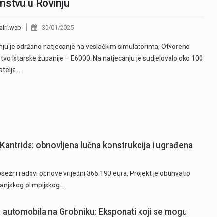
nstvu u Rovinju
alri.web
30/01/2025
nju je održano natjecanje na veslačkim simulatorima, Otvoreno
tvo Istarske županije – E6000. Na natjecanju je sudjelovalo oko 100
atelja…
Kantrida: obnovljena lučna konstrukcija i ugrađena
ežni radovi obnove vrijedni 366.190 eura. Projekt je obuhvatio
 vanjskog olimpijskog…
ih automobila na Grobniku: Eksponati koji se mogu