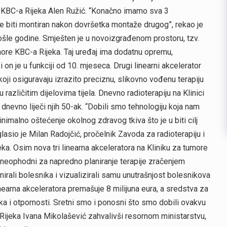
elj KBC-a Rijeka Alen Ružić. “Konačno imamo sva 3
i će biti montiran nakon dovršetka montaže drugog”, rekao je
rošle godine. Smješten je u novoizgrađenom prostoru, tzv.
umore KBC-a Rijeka. Taj uređaj ima dodatnu opremu,
on je u funkciji od 10. mjeseca. Drugi linearni akcelerator
ji osiguravaju izrazito preciznu, slikovno vođenu terapiju
 različitim dijelovima tijela. Dnevno radioterapiju na Klinici
dnevno liječi njih 50-ak. “Dobili smo tehnologiju koja nam
alno oštećenje okolnog zdravog tkiva što je u biti cilj
lasio je Milan Radojčić, pročelnik Zavoda za radioterapiju i
a. Osim nova tri linearna akceleratora na Kliniku za tumore
ji neophodni za napredno planiranje terapije zračenjem
irali bolesnika i vizualizirali samu unutrašnjost bolesnikova
 linearna akceleratora premašuje 8 milijuna eura, a sredstva za
a i otpornosti. Sretni smo i ponosni što smo dobili ovakvu
 Rijeka Ivana Mikolašević zahvalivši resornom ministarstvu,