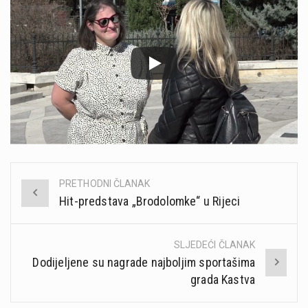
PRETHODNI ČLANAK
Post
Hit-predstava „Brodolomke“ u Rijeci
navigation
SLJEDEĆI ČLANAK
Dodijeljene su nagrade najboljim sportašima
grada Kastva