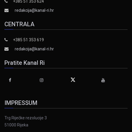
+385 51 353 624
redakcija@kanal-ri.hr
CENTRALA
+385 51 353 619
redakcija@kanal-ri.hr
Pratite Kanal Ri
IMPRESSUM
Trg Riječke rezolucije 3
51000 Rijeka