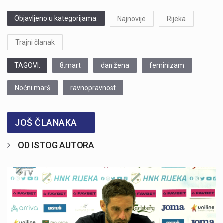
Objavljeno u kategorijama:
Najnovije
Rijeka
Trajni članak
TAGOVI:
8.mart
dan žena
feminizam
Noćni marš
ravnopravnost
JOŠ ČLANAKA
OD ISTOG AUTORA