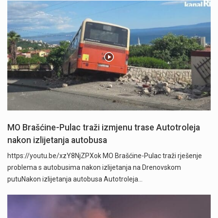
MO Brašćine-Pulac traži izmjenu trase Autotroleja
nakon izlijetanja autobusa
https://youtu.be/xzY8NjZPXok MO Brašćine-Pulac traži rješenje
problema s autobusima nakon izlijetanja na Drenovskom
putuNakon izlijetanja autobusa Autotroleja…
" />