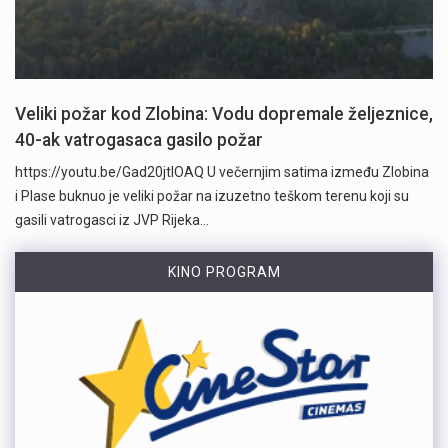
Veliki požar kod Zlobina: Vodu dopremale željeznice,
40-ak vatrogasaca gasilo požar
https://youtu.be/Gad20jtIOAQ U večernjim satima između Zlobina
i Plase buknuo je veliki požar na izuzetno teškom terenu koji su
gasili vatrogasci iz JVP Rijeka…
KINO PROGRAM