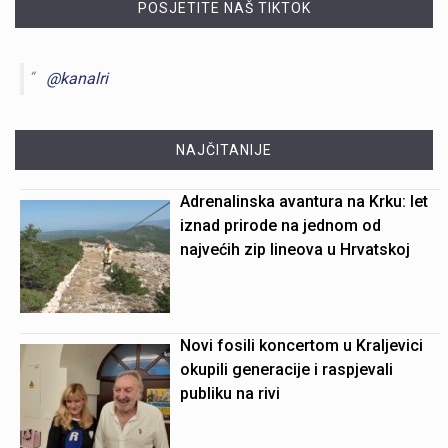
POSJETITE NAŠ TIKTOK
@kanalri
NAJČITANIJE
Adrenalinska avantura na Krku: let
iznad prirode na jednom od
najvećih zip lineova u Hrvatskoj
Novi fosili koncertom u Kraljevici
okupili generacije i raspjevali
publiku na rivi