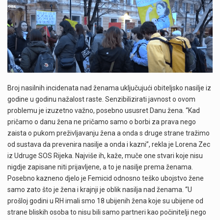
Broj nasilnih incidenata nad ženama uključujući obiteljsko nasilje iz
godine u godinu nažalost raste. Senzibilizirati javnost o ovom
problemu je izuzetno važno, posebno ususret Danu žena. “Kad
pričamo o danu žena ne pričamo samo o borbi za prava nego
zaista o pukom preživljavanju žena a onda s druge strane tražimo
od sustava da prevenira nasilje a onda i kazni”, rekla je Lorena Zec
iz Udruge SOS Rijeka. Najviše ih, kaže, muče one stvari koje nisu
nigdje zapisane niti prijavljene, a to je nasilje prema ženama.
Posebno kazneno djelo je Femicid odnosno teško ubojstvo žene
samo zato što je žena i krajnji je oblik nasilja nad ženama. “U
prošloj godini u RH imali smo 18 ubijenih žena koje su ubijene od
strane bliskih osoba to nisu bili samo partneri kao počinitelji nego