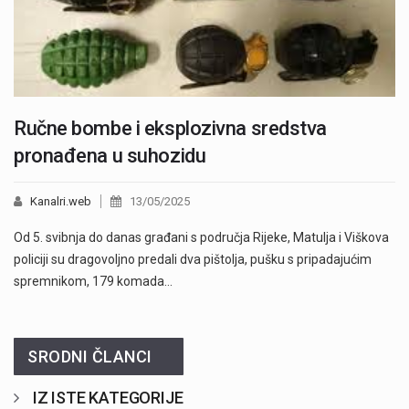
Ručne bombe i eksplozivna sredstva
pronađena u suhozidu
Kanalri.web
13/05/2025
Od 5. svibnja do danas građani s područja Rijeke, Matulja i Viškova
policiji su dragovoljno predali dva pištolja, pušku s pripadajućim
spremnikom, 179 komada…
SRODNI ČLANCI
IZ ISTE KATEGORIJE