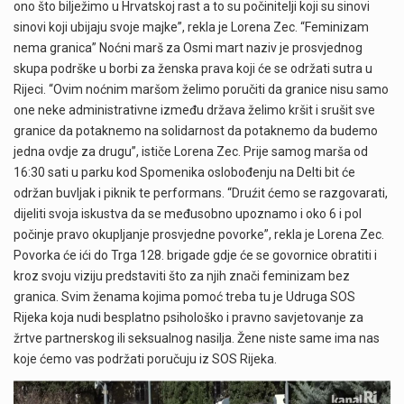
ono što bilježimo u Hrvatskoj rast a to su počinitelji koji su sinovi
sinovi koji ubijaju svoje majke”, rekla je Lorena Zec. “Feminizam
nema granica” Noćni marš za Osmi mart naziv je prosvjednog
skupa podrške u borbi za ženska prava koji će se održati sutra u
Rijeci. “Ovim noćnim maršom želimo poručiti da granice nisu samo
one neke administrativne između država želimo kršit i srušit sve
granice da potaknemo na solidarnost da potaknemo da budemo
jedna ovdje za drugu”, ističe Lorena Zec. Prije samog marša od
16:30 sati u parku kod Spomenika oslobođenju na Delti bit će
održan buvljak i piknik te performans. “Druźit ćemo se razgovarati,
dijeliti svoja iskustva da se međusobno upoznamo i oko 6 i pol
počinje pravo okupljanje prosvjedne povorke”, rekla je Lorena Zec.
Povorka će ići do Trga 128. brigade gdje će se govornice obratiti i
kroz svoju viziju predstaviti što za njih znači feminizam bez
granica. Svim ženama kojima pomoć treba tu je Udruga SOS
Rijeka koja nudi besplatno psihološko i pravno savjetovanje za
žrtve partnerskog ili seksualnog nasilja. Žene niste same ima nas
koje ćemo vas podržati poručuju iz SOS Rijeka.