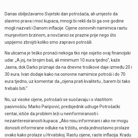
Danas obilježavamo Svjetski dan potrošača, ali umjesto da
slavimo prava i moć kupaca, mnogi bi rekli da bi ga ove godine
mogli nazvati i Danom inflacije. Cijene osnovnih namirnica rastu
munjevitom brzinom, a novčanici se prazne prije nego što
uspijemo zbrojiti koliko smo zapravo potrošili.
Na ulicama je teško pronaći nekoga tko nije osjetio ovaj financijski
udar. „A joj, ne brojim baš, ali minimum 10 eura tjedno“, kaže
Jasna, dok Darko priznaje da na dnevne troškove daje između 20 i
30 eura. Ivan dodaje kako na osnovne namirnice potroši i do 70
eura tjedno, uz komentar da „cijena prati kvalitetu , barem bi tako
trebalo biti.“
No, uz visoke cijene, potrošači se suočavaju i s vlastitom
pasivnošću. Marko Paripović, predsjednik udruge Potrošački
centar, ističe da problem leži u neinformiranosti i
nezainteresiranosti kupaca: „Ako nisu informirani i ako ne mogu
donositi informirane odluke na tržištu, onda jednostavno prolaze
ovako kako prolaze u Hrvatskoj. Rastu cijene, raste inflacija. Kradu