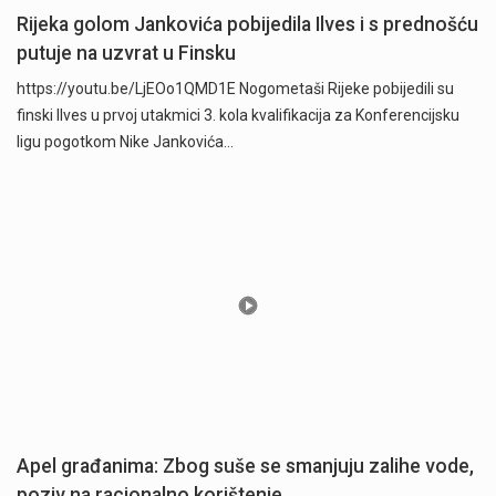
Rijeka golom Jankovića pobijedila Ilves i s prednošću
putuje na uzvrat u Finsku
https://youtu.be/LjEOo1QMD1E Nogometaši Rijeke pobijedili su
finski Ilves u prvoj utakmici 3. kola kvalifikacija za Konferencijsku
ligu pogotkom Nike Jankovića…
Apel građanima: Zbog suše se smanjuju zalihe vode,
poziv na racionalno korištenje