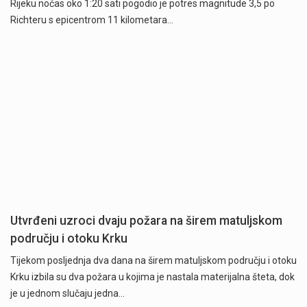
Rijeku noćas oko 1:20 sati pogodio je potres magnitude 3,5 po
Richteru s epicentrom 11 kilometara…
Utvrđeni uzroci dvaju požara na širem matuljskom
području i otoku Krku
Tijekom posljednja dva dana na širem matuljskom području i otoku
Krku izbila su dva požara u kojima je nastala materijalna šteta, dok
je u jednom slučaju jedna…