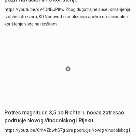
https://youtu.be/qV4DNBJPlKw Zbog dugotrajne suše i smanjenja
izdašnosti izvora, KD Vodovod i kanalizacija apelira na racionalno
korištenje vode na riječkom…
Potres magnitude 3,5 po Richteru noćas zatresao
područje Novog Vinodolskog i Rijeku
https://youtu.be/CrhVZbwhS7g Šire područje Novog Vinodolskog i