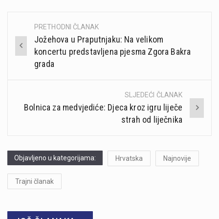
PRETHODNI ČLANAK
Post
Jožehova u Praputnjaku: Na velikom
navigation
koncertu predstavljena pjesma Zgora Bakra
grada
SLJEDEĆI ČLANAK
Bolnica za medvjediće: Djeca kroz igru liječe
strah od liječnika
Objavljeno u kategorijama:
Hrvatska
Najnovije
Trajni članak