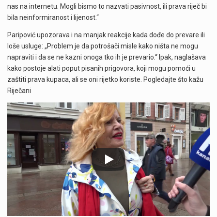
nas na internetu. Mogli bismo to nazvati pasivnost, ili prava riječ bi
bila neinformiranost i lijenost.“
Paripović upozorava i na manjak reakcije kada dođe do prevare ili
loše usluge: „Problem je da potrošači misle kako ništa ne mogu
napraviti i da se ne kazni onoga tko ih je prevario.“ Ipak, naglašava
kako postoje alati poput pisanih prigovora, koji mogu pomoći u
zaštiti prava kupaca, ali se oni rijetko koriste. Pogledajte što kažu
Riječani