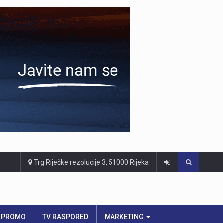
Trg Riječke rezolucije 3, 51000 Rijeka
PROMO
TV RASPORED
MARKETING