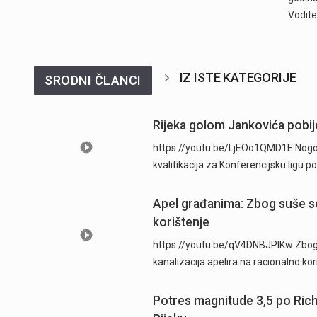
Vodite
IZ ISTE KATEGORIJE
SRODNI ČLANCI
Rijeka golom Jankovića pobije
https://youtu.be/LjEOo1QMD1E Nogometa
kvalifikacija za Konferencijsku ligu
Apel građanima: Zbog suše se
korištenje
https://youtu.be/qV4DNBJPlKw Zbog d
kanalizacija apelira na racionalno ko
Potres magnitude 3,5 po Ric