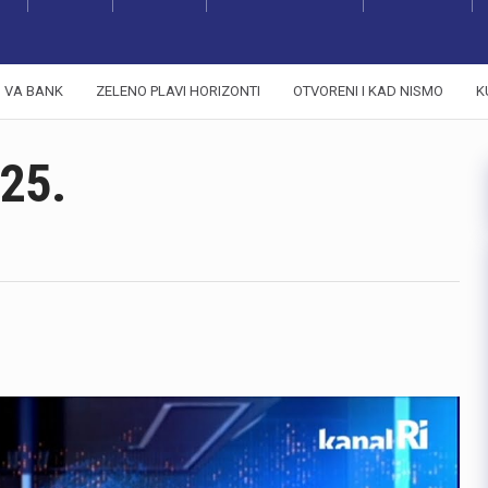
VA BANK
ZELENO PLAVI HORIZONTI
OTVORENI I KAD NISMO
K
25.