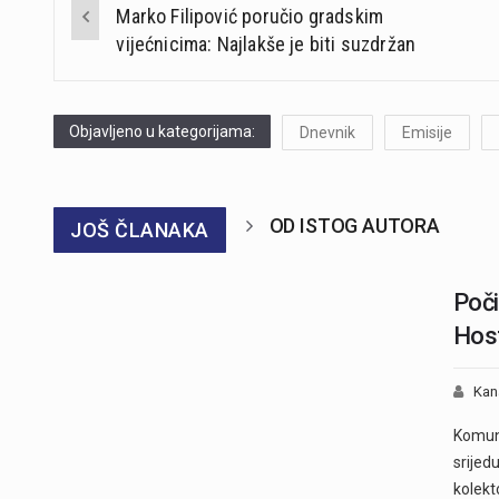
Marko Filipović poručio gradskim
navigation
vijećnicima: Najlakše je biti suzdržan
Objavljeno u kategorijama:
Dnevnik
Emisije
OD ISTOG AUTORA
JOŠ ČLANAKA
Poči
Hos
Kan
Komuna
srijed
kolekt