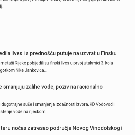
lj…
dila Ilves i s prednošću putuje na uzvrat u Finsku
ši Rijeke pobijedili su finski Ilves u prvoj utakmici 3. kola
 pogotkom Nike Jankovića…
 smanjuju zalihe vode, poziv na racionalno
ugotrajne suše i smanjenja izdašnosti izvora, KD Vodovod i
rištenje vode na riječkom…
hteru noćas zatresao područje Novog Vinodolskog i