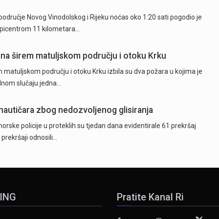
odručje Novog Vinodolskog i Rijeku noćas oko 1:20 sati pogodio je
epicentrom 11 kilometara…
 na širem matuljskom području i otoku Krku
 matuljskom području i otoku Krku izbila su dva požara u kojima je
ednom slučaju jedna…
 nautičara zbog nedozvoljenog glisiranja
orske policije u proteklih su tjedan dana evidentirale 61 prekršaj
 prekršaji odnosili…
ING
Pratite Kanal Ri