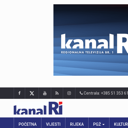
Centrala: +385 51 353 6
POČETNA
VIJESTI
RIJEKA
PGŽ
KULTU