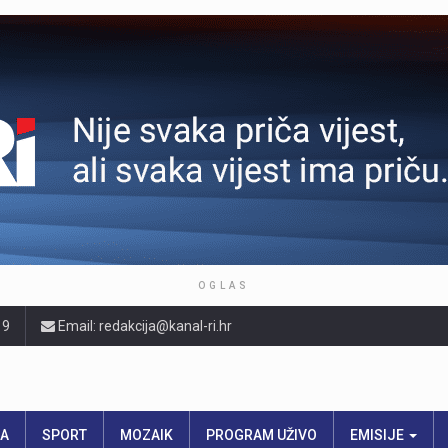
OGLAS
19
Email: redakcija@kanal-ri.hr
RA
SPORT
MOZAIK
PROGRAM UŽIVO
EMISIJE