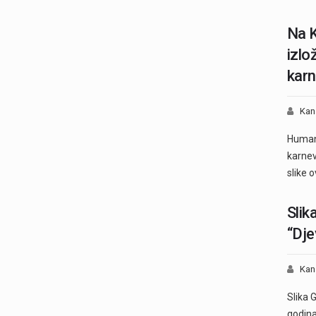
Na K
izlo
karn
Kan
Humani
karnev
slike 
Slik
“Dje
Kan
Slika 
godina