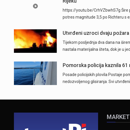
Rijeku
https://youtu.be/CrhVZbwhS7g Šire p
potres magnitude 3,5 po Richteru s 
Utvrđeni uzroci dvaju požara
Tijekom posljednja dva dana na širem
nastala materijalna šteta, dok je u j
Pomorska policija kaznila 61
Posade policijskih plovila Postaje pom
nedozvoljenog glisiranja. Svi utvrđeni
MARKET