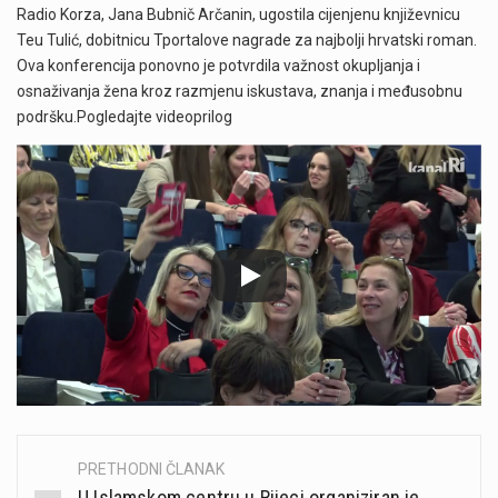
Radio Korza, Jana Bubnič Arčanin, ugostila cijenjenu književnicu
Teu Tulić, dobitnicu Tportalove nagrade za najbolji hrvatski roman.​
Ova konferencija ponovno je potvrdila važnost okupljanja i
osnaživanja žena kroz razmjenu iskustava, znanja i međusobnu
podršku.Pogledajte videoprilog
PRETHODNI ČLANAK
Post
U Islamskom centru u Rijeci organiziran je