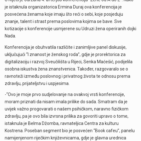
je istaknula organizatorica Ermina Duraj ova konferencija je
posvećena ženama koje imaju što reći o sebi, koje posjeduju
znanje, talent i strast prema poslovima kojima se bave. Sve
kotizacije s konferencije usmjerene su Udruzi žena operiranih dojki
Nada.​
Konferencija je obuhvatila različite i zanimljive panel diskusije,
uključujući “I znanost je ženskog roda”, gdje je prorektorica za
digitalizaciju i razvoj Sveučilišta u Rijeci, Senka Maćešić, podijelila
osobna iskustva žena znanstvenica. Također, razgovaralo se o
ravnoteži između poslovnog i privatnog života te odnosu prema
zdravlju, prijateljstvu i uspjesima.
-“Ovo je moje prvo sudjelovanje na ovakvoj vrsti konferencije,
moram priznati da nisam imala prilike do sada. Smatram da je
uvijek važno progovarati o našem psihičkom, naravno fizičkom
zdravlju, pa je ovo bila izvrsna prilika za govoriti upravo o tome,
istaknula je Belma Džomba, ravnateljica Centra za kulturu
Kostrena. Poseban segment bio je posvećen “Book cafeu”, panelu
namijenjenom riječkim književnicama, gdje je glavna urednica