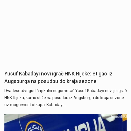
Yusuf Kabadayı novi igrač HNK Rijeke: Stigao iz
Augsburga na posudbu do kraja sezone
Dvadesetdvogodišnji krilni nogometaš Yusuf Kabadayı novi je igrač
HNK Rijeka, kamo stiže na posudbu iz Augsburga do kraja sezone
uz mogućnost otkupa. Kabadayı…