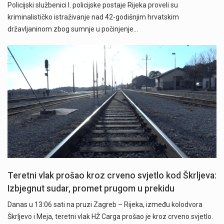
Policijski službenici I. policijske postaje Rijeka proveli su
kriminalističko istraživanje nad 42-godišnjim hrvatskim
državljaninom zbog sumnje u počinjenje…
Teretni vlak prošao kroz crveno svjetlo kod Škrljeva:
Izbjegnut sudar, promet prugom u prekidu
Danas u 13:06 sati na pruzi Zagreb – Rijeka, između kolodvora
Škrljevo i Meja, teretni vlak HŽ Carga prošao je kroz crveno svjetlo.