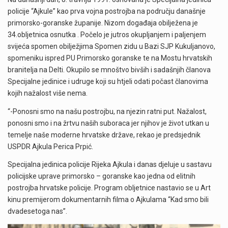
policije “Ajkule” kao prva vojna postrojba na području današnje
primorsko-goranske županije. Nizom događaja obilježena je
34.obljetnica osnutka . Počelo je jutros okupljanjem i paljenjem
svijeća spomen obilježjima Spomen zidu u Bazi SJP Kukuljanovo,
spomeniku ispred PU Primorsko goranske te na Mostu hrvatskih
branitelja na Delti. Okupilo se mnoštvo bivših i sadašnjih članova
Specijalne jedinice i udruge koji su htjeli odati počast članovima
kojih nažalost više nema.
“-Ponosni smo na našu postrojbu, na njezin ratni put. Nažalost,
ponosni smo i na žrtvu naših suboraca jer njihov je život utkan u
temelje naše moderne hrvatske države, rekao je predsjednik
USPDR Ajkula Perica Prpić.
Specijalna jedinica policije Rijeka Ajkula i danas djeluje u sastavu
policijske uprave primorsko – goranske kao jedna od elitnih
postrojba hrvatske policije. Program obljetnice nastavio se u Art
kinu premijerom dokumentarnih filma o Ajkulama “Kad smo bili
dvadesetoga nas”.