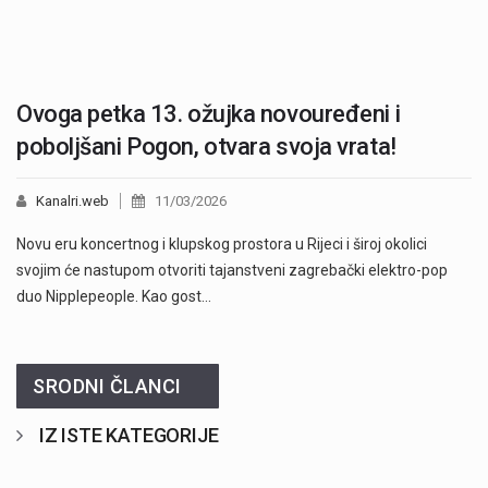
Ovoga petka 13. ožujka novouređeni i
poboljšani Pogon, otvara svoja vrata!
Kanalri.web
11/03/2026
Novu eru koncertnog i klupskog prostora u Rijeci i široj okolici
svojim će nastupom otvoriti tajanstveni zagrebački elektro-pop
duo Nipplepeople. Kao gost…
SRODNI ČLANCI
IZ ISTE KATEGORIJE