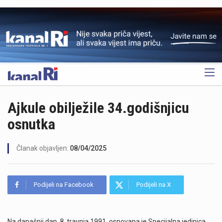
OGLAS
Ajkule obilježile 34.godišnjicu
osnutka
Članak objavljen:
08/04/2025
Podijeli na Facebook
Podijeli na X
Na današnji dan, 8. travnja 1991. osnovana je Specijalna jedinica