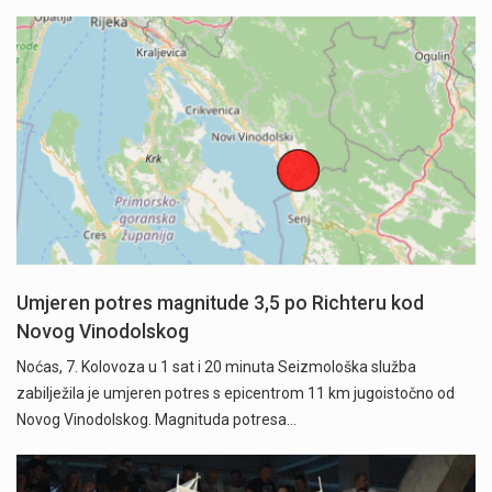
Umjeren potres magnitude 3,5 po Richteru kod
Novog Vinodolskog
Noćas, 7. Kolovoza u 1 sat i 20 minuta Seizmološka služba
zabilježila je umjeren potres s epicentrom 11 km jugoistočno od
Novog Vinodolskog. Magnituda potresa…
Započela je prodaja članskih iskaznica i pretplate" />