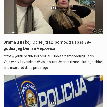
Drama u Irskoj: Obitelj traži pomoć za spas 38-
godišnjeg Denisa Vejzovića
https://youtu.be/bbJS07ZGQeU Tridesetosmogodišnji Denis
Vejzović iz Hrvatske doživio je puknuće aneurizme u Irskoj, a obitelj
ima manje od dana prije nego…