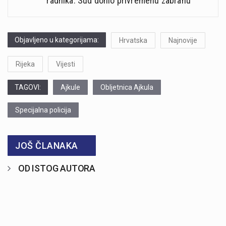
radnika: Sud donio privremenu zabranu
Objavljeno u kategorijama:
Hrvatska
Najnovije
Rijeka
Vijesti
TAGOVI:
Ajkule
Obljetnica Ajkula
Specijalna policija
JOŠ ČLANAKA
OD ISTOG AUTORA