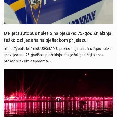
U Rijeci autobus naletio na pješake: 75-godišnjakinja
teško ozlijeđena na pješačkom prijelazu
https://youtu.be/mldUU0Knk1Y U prometnoj nesreći u Rijeci teško
je ozlijeđena 75-godišnja pješakinja, dok je 80-godišnji pješak
prošao s lakšim ozljedama.…