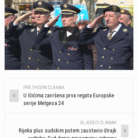
PRETHODNI ČLANAK
Post
U Ičićima završena prva regata Europske
navigation
serije Melgesa 24
SLJEDEĆI ČLANAK
Rijeka plus sudskim putem zaustavio štrajk