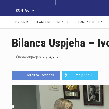
KONTAKT
DNEVNIK
PLANET RI
RI PULS
BILANCA USPJEHA
Bilanca Uspjeha – Iv
Članak objavljen:
25/04/2025
Podijeli na Facebook
Podijeli na X