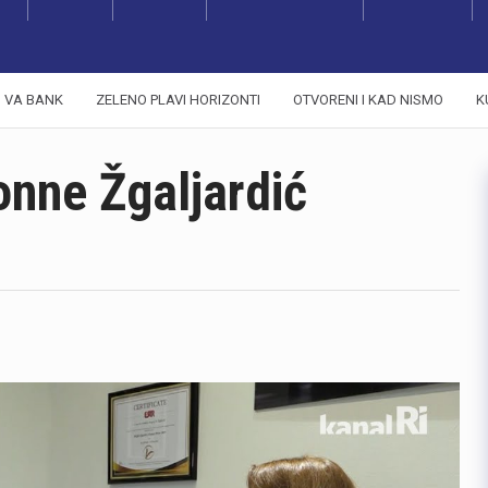
VA BANK
ZELENO PLAVI HORIZONTI
OTVORENI I KAD NISMO
K
onne Žgaljardić