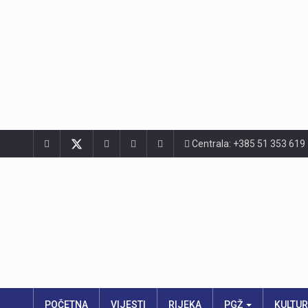
Centrala: +385 51 353 619
POČETNA
VIJESTI
RIJEKA
PGŽ
KULTU