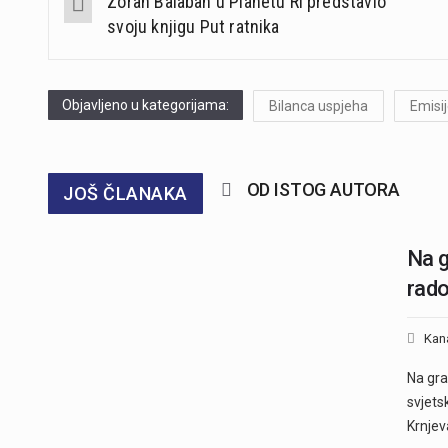
Zoran Balaban u Planetu Ri predstavio
navigation
svoju knjigu Put ratnika
Objavljeno u kategorijama:
Bilanca uspjeha
Emisi
OD ISTOG AUTORA
JOŠ ČLANAKA
Na g
rado
Kan
Na gra
svjets
Krnjev