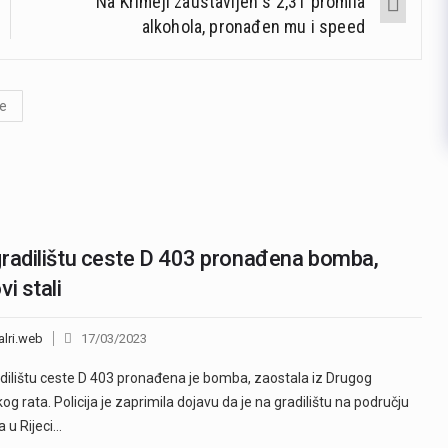
Na Krimeji zaustavljen s 2,31 promila
alkohola, pronađen mu i speed
je
radilištu ceste D 403 pronađena bomba,
vi stali
alri.web
17/03/2023
dilištu ceste D 403 pronađena je bomba, zaostala iz Drugog
kog rata. Policija je zaprimila dojavu da je na gradilištu na području
a u Rijeci…