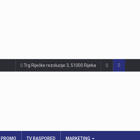
Trg Riječke rezolucije 3, 51000 Rijeka
PROMO
TV RASPORED
MARKETING