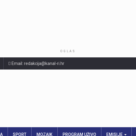
OGLAS
Email: redakcija@kanal-ri.hr
RA
SPORT
MOZAIK
PROGRAM UŽIVO
EMISIJE