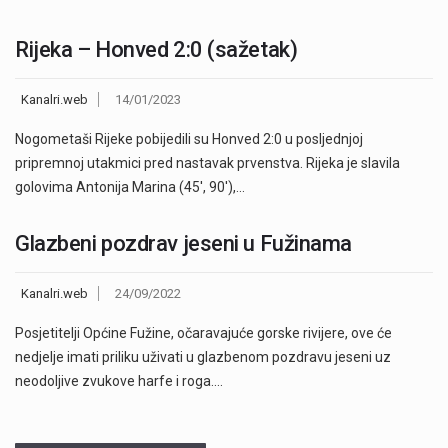
Rijeka – Honved 2:0 (sažetak)
Kanalri.web
14/01/2023
Nogometaši Rijeke pobijedili su Honved 2:0 u posljednjoj
pripremnoj utakmici pred nastavak prvenstva. Rijeka je slavila
golovima Antonija Marina (45′, 90′),…
Glazbeni pozdrav jeseni u Fužinama
Kanalri.web
24/09/2022
Posjetitelji Općine Fužine, očaravajuće gorske rivijere, ove će
nedjelje imati priliku uživati u glazbenom pozdravu jeseni uz
neodoljive zvukove harfe i roga.…