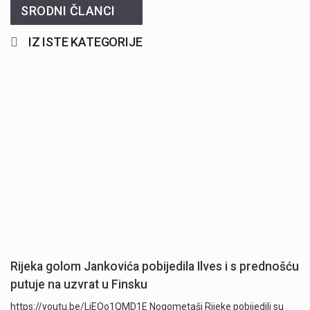
SRODNI ČLANCI
IZ ISTE KATEGORIJE
Rijeka golom Jankovića pobijedila Ilves i s prednošću
putuje na uzvrat u Finsku
https://youtu.be/LjEOo1QMD1E Nogometaši Rijeke pobijedili su