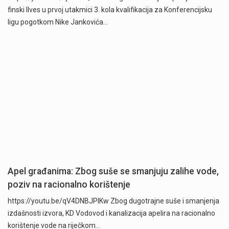
finski Ilves u prvoj utakmici 3. kola kvalifikacija za Konferencijsku
ligu pogotkom Nike Jankovića…
Apel građanima: Zbog suše se smanjuju zalihe vode,
poziv na racionalno korištenje
https://youtu.be/qV4DNBJPlKw Zbog dugotrajne suše i smanjenja
izdašnosti izvora, KD Vodovod i kanalizacija apelira na racionalno
korištenje vode na riječkom…