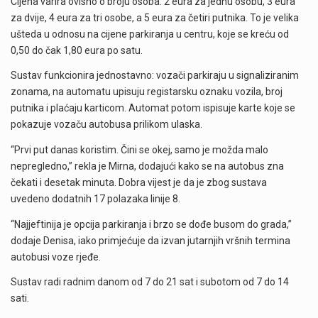
Cijena varira ovisno o broju osoba: 2 eura za jednu osobu, 3 eura
za dvije, 4 eura za tri osobe, a 5 eura za četiri putnika. To je velika
ušteda u odnosu na cijene parkiranja u centru, koje se kreću od
0,50 do čak 1,80 eura po satu.
Sustav funkcionira jednostavno: vozači parkiraju u signaliziranim
zonama, na automatu upisuju registarsku oznaku vozila, broj
putnika i plaćaju karticom. Automat potom ispisuje karte koje se
pokazuje vozaču autobusa prilikom ulaska.
“Prvi put danas koristim. Čini se okej, samo je možda malo
nepregledno,” rekla je Mirna, dodajući kako se na autobus zna
čekati i desetak minuta. Dobra vijest je da je zbog sustava
uvedeno dodatnih 17 polazaka linije 8.
“Najjeftinija je opcija parkiranja i brzo se dođe busom do grada,”
dodaje Denisa, iako primjećuje da izvan jutarnjih vršnih termina
autobusi voze rjeđe.
Sustav radi radnim danom od 7 do 21 sat i subotom od 7 do 14
sati.