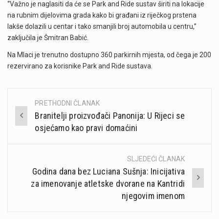
“Važno je naglasiti da će se Park and Ride sustav širiti na lokacije
na rubnim dijelovima grada kako bi građani iz riječkog prstena
lakše dolazili u centar i tako smanjili broj automobila u centru,”
zaključila je Šmitran Babić.
Na Mlaci je trenutno dostupno 360 parkirnih mjesta, od čega je 200
rezervirano za korisnike Park and Ride sustava.
PRETHODNI ČLANAK
Post
Branitelji proizvođači Panonija: U Rijeci se
navigation
osjećamo kao pravi domaćini
SLJEDEĆI ČLANAK
Godina dana bez Luciana Sušnja: Inicijativa
za imenovanje atletske dvorane na Kantridi
njegovim imenom