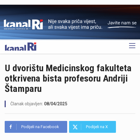
OGLAS
U dvorištu Medicinskog fakulteta
otkrivena bista profesoru Andriji
Štamparu
Članak objavljen:
08/04/2025
Podijeli na Facebook
Podijeli na X