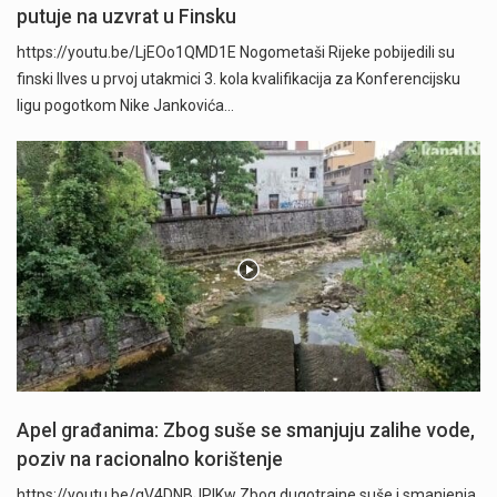
putuje na uzvrat u Finsku
https://youtu.be/LjEOo1QMD1E Nogometaši Rijeke pobijedili su
finski Ilves u prvoj utakmici 3. kola kvalifikacija za Konferencijsku
ligu pogotkom Nike Jankovića…
Apel građanima: Zbog suše se smanjuju zalihe vode,
poziv na racionalno korištenje
https://youtu.be/qV4DNBJPlKw Zbog dugotrajne suše i smanjenja