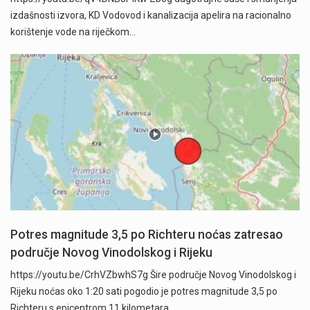
izdašnosti izvora, KD Vodovod i kanalizacija apelira na racionalno
korištenje vode na riječkom…
Potres magnitude 3,5 po Richteru noćas zatresao
područje Novog Vinodolskog i Rijeku
https://youtu.be/CrhVZbwhS7g Šire područje Novog Vinodolskog i
Rijeku noćas oko 1:20 sati pogodio je potres magnitude 3,5 po
Richteru s epicentrom 11 kilometara…