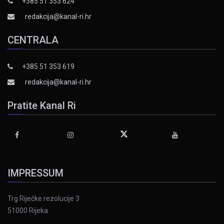
+385 51 353 624
redakcija@kanal-ri.hr
CENTRALA
+385 51 353 619
redakcija@kanal-ri.hr
Pratite Kanal Ri
IMPRESSUM
Trg Riječke rezolucije 3
51000 Rijeka