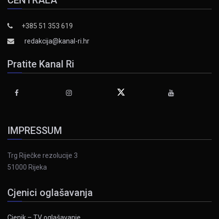
CENTRALA
+385 51 353 619
redakcija@kanal-ri.hr
Pratite Kanal Ri
IMPRESSUM
Trg Riječke rezolucije 3
51000 Rijeka
Cjenici oglašavanja
Cjenik – TV oglašavanje