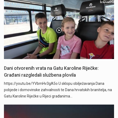
Dani otvorenih vrata na Gatu Karoline Riječke:
Građani razgledali službena plovila
https://youtu.be/YVbmHv3gA5o U sklopu obilježavanja Dana
pobjede i domovinske zahvalnosti te Dana hrvatskih branitelja, na
Gatu Karoline Riječke u Rijeci građanima…