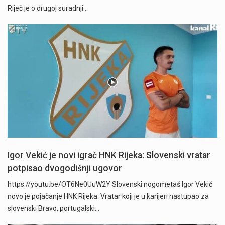
Riječ je o drugoj suradnji…
Igor Vekić je novi igrač HNK Rijeka: Slovenski vratar
potpisao dvogodišnji ugovor
https://youtu.be/OT6Ne0UuW2Y Slovenski nogometaš Igor Vekić
novo je pojačanje HNK Rijeka. Vratar koji je u karijeri nastupao za
slovenski Bravo, portugalski…