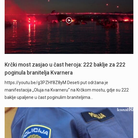
Krčki most zasjao u čast heroja: 222 baklje za 222
poginula branitelja Kvarnera
https://youtu.be/g3PZHf8Z8yM Deseti put održana je
manifestacija „Oluja na Kvarneru“ na Krčkom mostu, gdje su 222
baklje upaljene u čast poginulim braniteljima…