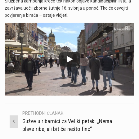
Službena kampanja kreće tek nakon objave kandidacijskih lista, a
završava uoči izborne šutnje 16. svibnja u ponoć. Tko će osvojiti
povjerenje birača – ostaje vidjeti.
PRETHODNI ČLANAK
Post
Gužve u ribarnici za Veliki petak: „Nema
navigation
plave ribe, ali bit će nešto fino“