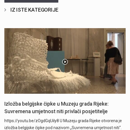
IZ ISTE KATEGORIJE
Izložba belgijske čipke u Muzeju grada Rijeke:
Suvremena umjetnost niti privlači posjetitelje
https://youtu.be/zOgdGqUily8 U Muzeju grada Rijeke otvorena je
izložba belgijske čipke pod nazivom „Suvremena umjetnost niti“.