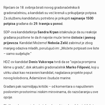
Riječani će 18. svibnja birati novog gradonačelnika ili
gradonačelnicu, a kandidati su već krenuli u prikupljanje potpisa.
Za službenu kandidaturu potrebno je prikupiti
najmanje 1500
potpisa
građana do
29. travnja u ponoć
.
SDP-ova kandidatkinja
Sandra Krpan
istaknula je da su reakcije
građana pozitivne te da ih najviše muče teme
čistoće i javnog
prijevoza
. Kandidat Možemo!
Neboša Zelič
zabrinut je zbog
manjeg odaziva mladih, poručujući im: „Možete potpisati sve liste
– samo sudjelujte.“
HDZ-ov kandidat
Denis Vukorepa
tvrdi da se “osjeća promjena
klime u gradu”, dok aktualni gradonačelnik
Marko Filipović
, koji u
utrku ulazi kao nezavisni kandidat, naglašava projekte poput
novog kolodvora, Adamićeve i buduće marine.
Građani pak razmišljaju kritički – od komentara o napuštenim
poslovnim prostorima i niskim mirovinama, do razočaranja u sve
opcije.