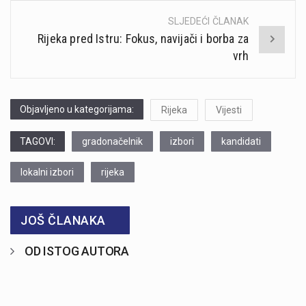
SLJEDEĆI ČLANAK
Rijeka pred Istru: Fokus, navijači i borba za
vrh
Objavljeno u kategorijama:
Rijeka
Vijesti
TAGOVI:
gradonačelnik
izbori
kandidati
lokalni izbori
rijeka
JOŠ ČLANAKA
OD ISTOG AUTORA