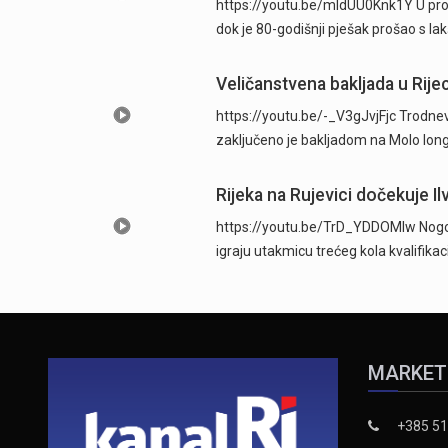
https://youtu.be/mldUU0Knk1Y U prome
dok je 80-godišnji pješak prošao s l
Veličanstvena bakljada u Rijec
https://youtu.be/-_V3gJvjFjc Trodnevn
zaključeno je bakljadom na Molo long
Rijeka na Rujevici dočekuje Ilv
https://youtu.be/TrD_YDDOMIw Nogome
igraju utakmicu trećeg kola kvalifika
MARKET
+385 51