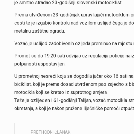
je smrtno stradao 23-godišnji slovenski motociklist.
Prema utvrđenom 23-godišnjak upravljajući motociklom pri i
cesti te je izgubio kontrolu nad vozilom uslijed čega je d
metalnu zaštitnu ogradu.
Vozač je uslijed zadobivenih ozljeda preminuo na mjestu
Promet se do 19,20 sati odvijao uz regulaciju policije n
potpunosti uspostavljen.
U prometnoj nesreći koja se dogodila jučer oko 16 sati na 
biciklist, koji je prema dosad utvrđenom pao zajedno s bi
motocikla koji se kretao iz suprotnog smjera.
Teže je ozlijeđen i 61-godišnji Talijan, vozač motocikla s
okretanja, a koji je nakon pružene liječničke pomoći otpušt
PRETHODNI ČLANAK