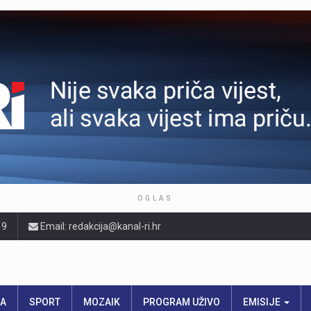
OGLAS
19
Email: redakcija@kanal-ri.hr
RA
SPORT
MOZAIK
PROGRAM UŽIVO
EMISIJE