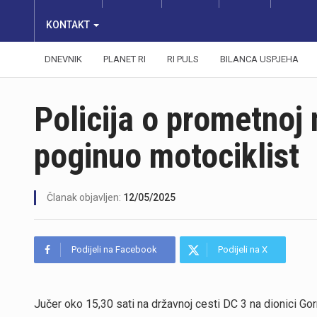
KONTAKT
DNEVNIK
PLANET RI
RI PULS
BILANCA USPJEHA
Policija o prometnoj 
poginuo motociklist
Članak objavljen:
12/05/2025
Podijeli na Facebook
Podijeli na X
Jučer oko 15,30 sati na državnoj cesti DC 3 na dionici Go