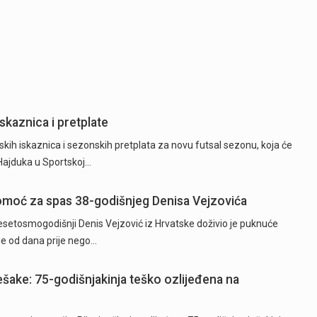
skaznica i pretplate
kih iskaznica i sezonskih pretplata za novu futsal sezonu, koja će
 Hajduka u Sportskoj…
 pomoć za spas 38-godišnjeg Denisa Vejzovića
etosmogodišnji Denis Vejzović iz Hrvatske doživio je puknuće
je od dana prije nego…
ješake: 75-godišnjakinja teško ozlijeđena na