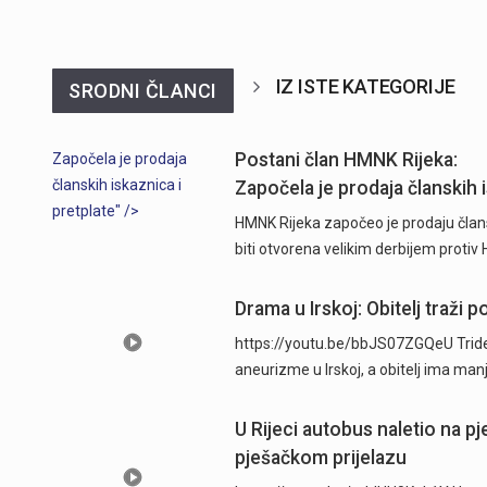
IZ ISTE KATEGORIJE
SRODNI ČLANCI
Postani član HMNK Rijeka:
Započela je prodaja
članskih iskaznica i
Započela je prodaja članskih i
pretplate" />
HMNK Rijeka započeo je prodaju člans
biti otvorena velikim derbijem protiv
Drama u Irskoj: Obitelj traži
https://youtu.be/bbJS07ZGQeU Trides
aneurizme u Irskoj, a obitelj ima man
U Rijeci autobus naletio na p
pješačkom prijelazu