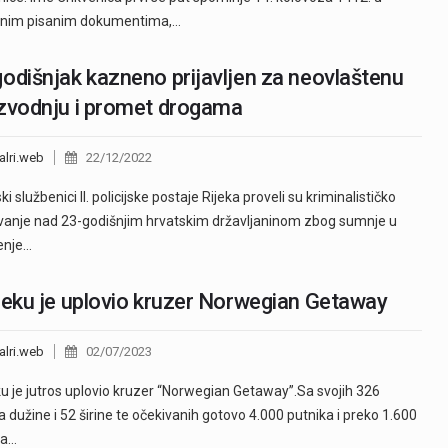
enim pisanim dokumentima,…
odišnjak kazneno prijavljen za neovlaštenu
zvodnju i promet drogama
alri.web
22/12/2022
ski službenici II. policijske postaje Rijeka proveli su kriminalističko
ivanje nad 23-godišnjim hrvatskim državljaninom zbog sumnje u
enje…
jeku je uplovio kruzer Norwegian Getaway
alri.web
02/07/2023
ku je jutros uplovio kruzer “Norwegian Getaway”.Sa svojih 326
 dužine i 52 širine te očekivanih gotovo 4.000 putnika i preko 1.600
va…