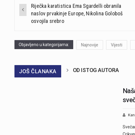
Post
Riječka karatistica Ema Sgardelli obranila
navigation
naslov prvakinje Europe, Nikolina Goloboš
osvojila srebro
Objavljeno u kategorijama:
Najnovije
Vijesti
OD ISTOG AUTORA
JOŠ ČLANAKA
Naša
sveč
Kan
Svečan
Crikve