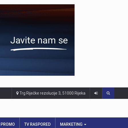
Trg Riječke rezolucije 3, 51000 Rijeka
PROMO
TV RASPORED
MARKETING