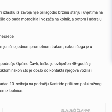
zlasku iz zavoja nije prilagodio brzinu stanju i uvjetima na
ošlo do pada motocikla i vozača na kolnik, a potom i udara u
 nesreće.
aizmjenično jednom prometnom trakom, nakon čega je u
području Općine Čavli, teško je ozlijeđen 48-godišnji
ciklom nakon što je došlo do kontakta njegova vozila i
tradao 10. svibnja na području Kantride prilikom polukružnog
en iz bolnice.
SLJEDEĆI ČLANAK