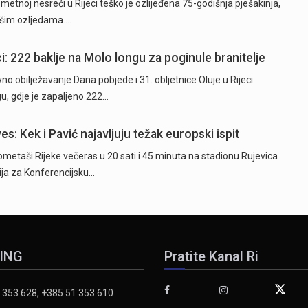
tnoj nesreći u Rijeci teško je ozlijeđena 75-godišnja pješakinja,
akšim ozljedama.…
i: 222 baklje na Molo longu za poginule branitelje
o obilježavanje Dana pobjede i 31. obljetnice Oluje u Rijeci
u, gdje je zapaljeno 222…
es: Kek i Pavić najavljuju težak europski ispit
taši Rijeke večeras u 20 sati i 45 minuta na stadionu Rujevica
cija za Konferencijsku…
ING
Pratite Kanal Ri
 353 628, +385 51 353 610