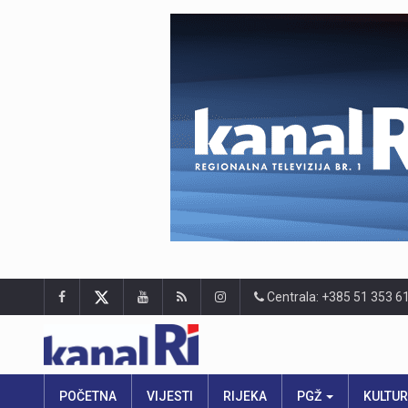
Centrala: +385 51 353 6
POČETNA
VIJESTI
RIJEKA
PGŽ
KULTU