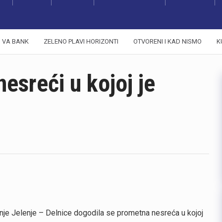
VA BANK
ZELENO PLAVI HORIZONTI
OTVORENI I KAD NISMO
K
nesreći u kojoj je
rnje Jelenje – Delnice dogodila se prometna nesreća u kojoj