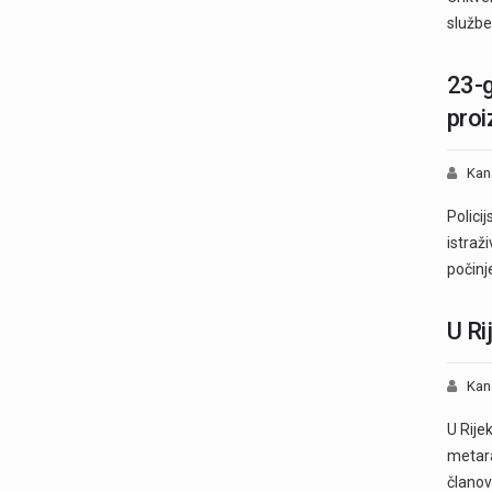
služb
23-g
proi
Kan
Policij
istraž
počinj
U Ri
Kan
U Rije
metara
člano