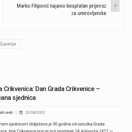
Marko Filipović najavio besplatan prijevoz
za umirovljenike
Županija
 Crikvenica: Dan Grada Crikvenice –
ana sjednica
alri.web
20/08/2023
om sjednicom obilježeno je 30 godina od osnutka Grada
nice. Ime Crikvenica prvi se put spominje 14. kolovoza 1412. u