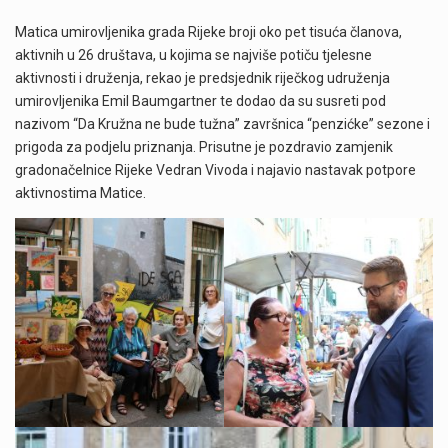
Matica umirovljenika grada Rijeke broji oko pet tisuća članova,
aktivnih u 26 društava, u kojima se najviše potiču tjelesne
aktivnosti i druženja, rekao je predsjednik riječkog udruženja
umirovljenika Emil Baumgartner te dodao da su susreti pod
nazivom “Da Kružna ne bude tužna” završnica “penzićke” sezone i
prigoda za podjelu priznanja. Prisutne je pozdravio zamjenik
gradonačelnice Rijeke Vedran Vivoda i najavio nastavak potpore
aktivnostima Matice.