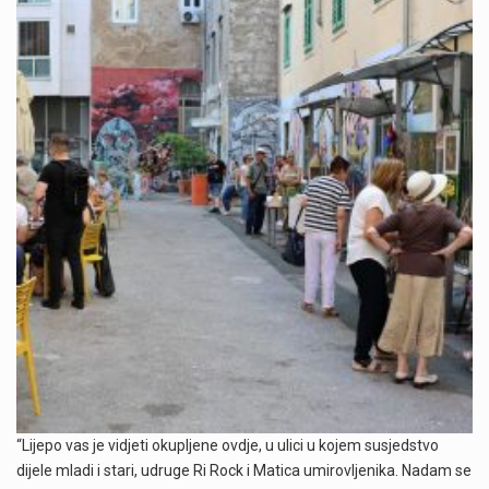
“Lijepo vas je vidjeti okupljene ovdje, u ulici u kojem susjedstvo
dijele mladi i stari, udruge Ri Rock i Matica umirovljenika. Nadam se