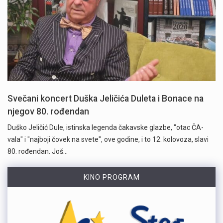
Svečani koncert Duška Jeličića Duleta i Bonace na
njegov 80. rođendan
Duško Jeličić Dule, istinska legenda čakavske glazbe, "otac ČA-
vala" i "najboji čovek na svete", ove godine, i to 12. kolovoza, slavi
80. rođendan. Još…
KINO PROGRAM