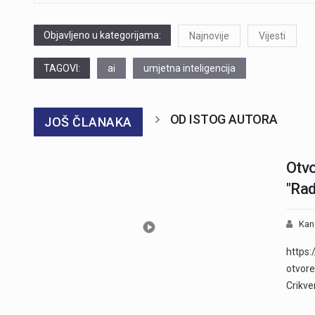
Objavljeno u kategorijama:
Najnovije
Vijesti
TAGOVI:
ai
umjetna inteligencija
OD ISTOG AUTORA
JOŠ ČLANAKA
Otvo
"Rad
Kan
https
otvore
Crikve