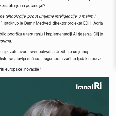
koristiti njezin potencijal?
e tehnologije, poput umjetne inteligencije, u malim i
”
, istaknuo je Damir Medved, direktor projekta EDIH Adria.
lo podršku u testiranju i implementaciji AI rješenja. Cilj je
torima.
 unija zato uvodi sveobuhvatnu Uredbu o umjetnoj
dište se stavlja etičnost, sigurnost i zaštita ljudskih prava.
riti europske inovacije?