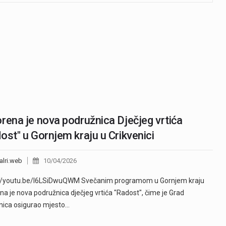
rena je nova podružnica Dječjeg vrtića
ost" u Gornjem kraju u Crikvenici
alri.web
10/04/2026
://youtu.be/I6LSiDwuQWM Svečanim programom u Gornjem kraju
na je nova podružnica dječjeg vrtića "Radost", čime je Grad
nica osigurao mjesto…