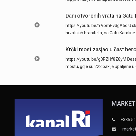
Dani otvorenih vrata na Gatu 
https://youtu.be/YVbmHv3gA5o U skl
hrvatskih branitelja, na Gatu Karolin
Krčki most zasjao u čast hero
https://youtu.be/g3PZHf8Z8yM Deseti
mostu, gdje su 222 baklje upaljene u
MARKET
+385 51
market