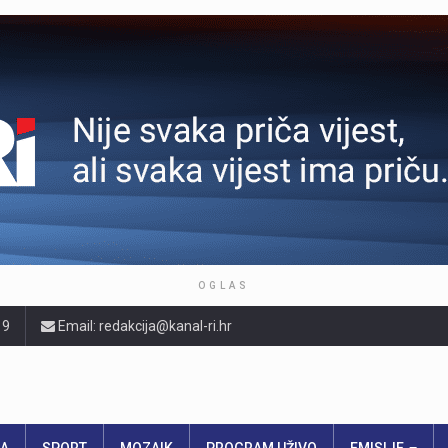
OGLAS
19
Email: redakcija@kanal-ri.hr