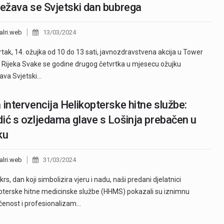
ježava se Svjetski dan bubrega
alri.web
13/03/2024
rtak, 14. ožujka od 10 do 13 sati, javnozdravstvena akcija u Tower
 Rijeka Svake se godine drugog četvrtka u mjesecu ožujku
žava Svjetski…
 intervencija Helikopterske hitne službe:
ić s ozljedama glave s Lošinja prebačen u
ku
alri.web
31/03/2024
rs, dan koji simbolizira vjeru i nadu, naši predani djelatnici
pterske hitne medicinske službe (HHMS) pokazali su iznimnu
enost i profesionalizam…