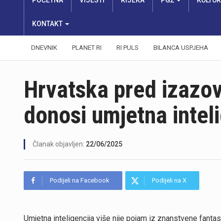
POČETNA
VIJESTI
RIJEKA
PGŽ
KULTU
KONTAKT
DNEVNIK
PLANET RI
RI PULS
BILANCA USPJEHA
Hrvatska pred izazov
donosi umjetna intel
Članak objavljen:
22/06/2025
Podijeli na Facebook
Podijeli na X
Umjetna inteligencija više nije pojam iz znanstvene fantas