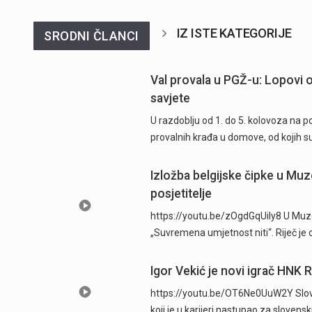
IZ ISTE KATEGORIJE
SRODNI ČLANCI
Val provala u PGŽ-u: Lopovi od
savjete
U razdoblju od 1. do 5. kolovoza na 
provalnih krađa u domove, od kojih su
Izložba belgijske čipke u Muz
posjetitelje
https://youtu.be/zOgdGqUily8 U Muze
„Suvremena umjetnost niti“. Riječ je 
Igor Vekić je novi igrač HNK 
https://youtu.be/OT6Ne0UuW2Y Sloven
koji je u karijeri nastupao za slovens