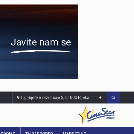
Trg Riječke rezolucije 3, 51000 Rijeka