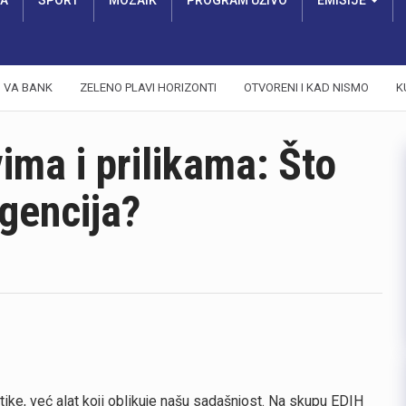
RA
SPORT
MOZAIK
PROGRAM UŽIVO
EMISIJE
VA BANK
ZELENO PLAVI HORIZONTI
OTVORENI I KAD NISMO
K
ima i prilikama: Što
igencija?
tike, već alat koji oblikuje našu sadašnjost. Na skupu EDIH