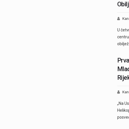
Obil
Kan
U četv
centru
obilje
Prva
Mlad
Rije
Kan
„Na Usk
Heliko
posveć