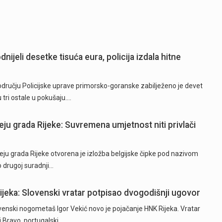
nijeli desetke tisuća eura, policija izdala hitne
području Policijske uprave primorsko-goranske zabilježeno je devet
 tri ostale u pokušaju.…
eju grada Rijeke: Suvremena umjetnost niti privlači
ju grada Rijeke otvorena je izložba belgijske čipke pod nazivom
o drugoj suradnji…
Rijeka: Slovenski vratar potpisao dvogodišnji ugovor
ski nogometaš Igor Vekić novo je pojačanje HNK Rijeka. Vratar
ki Bravo, portugalski…