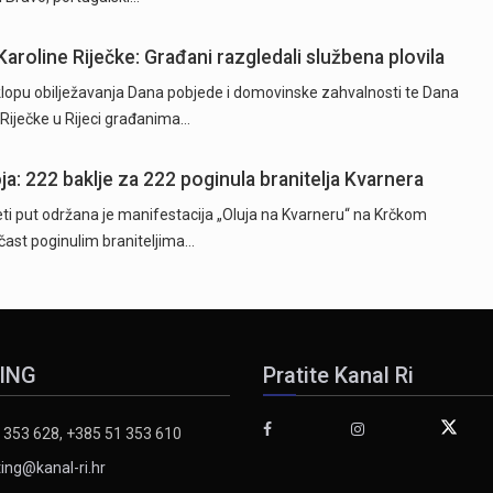
Karoline Riječke: Građani razgledali službena plovila
opu obilježavanja Dana pobjede i domovinske zahvalnosti te Dana
e Riječke u Rijeci građanima…
ja: 222 baklje za 222 poginula branitelja Kvarnera
 put održana je manifestacija „Oluja na Kvarneru“ na Krčkom
 čast poginulim braniteljima…
ING
Pratite Kanal Ri
 353 628, +385 51 353 610
ing@kanal-ri.hr