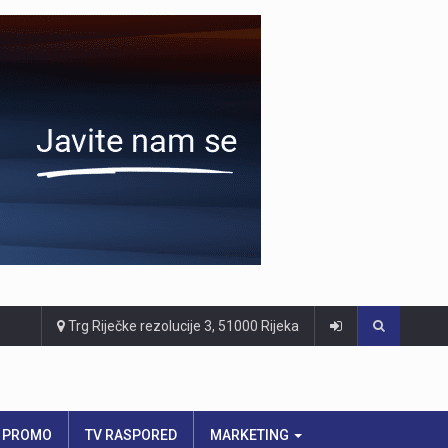
Trg Riječke rezolucije 3, 51000 Rijeka
PROMO
TV RASPORED
MARKETING