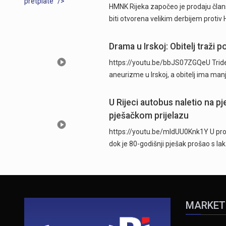
pretplate" />
HMNK Rijeka započeo je prodaju člans
biti otvorena velikim derbijem protiv
Drama u Irskoj: Obitelj traži
https://youtu.be/bbJS07ZGQeU Trides
aneurizme u Irskoj, a obitelj ima man
U Rijeci autobus naletio na p
pješačkom prijelazu
https://youtu.be/mldUU0Knk1Y U prome
dok je 80-godišnji pješak prošao s l
MARKET