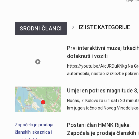
IZ ISTE KATEGORIJE
SRODNI ČLANCI
Prvi interaktivni muzej trkać
dotaknuti i voziti
https://youtu.be/AicJRDuKNkg Na Grob
automobila, nastao iz izložbe pokre
Umjeren potres magnitude 3,
Noćas, 7. Kolovoza u 1 sat i 20 minu
km jugoistočno od Novog Vinodolsko
Postani član HMNK Rijeka:
Započela je prodaja
članskih iskaznica i
Započela je prodaja članskih i