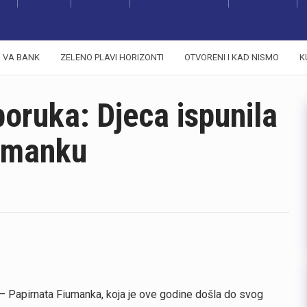
VA BANK
ZELENO PLAVI HORIZONTI
OTVORENI I KAD NISMO
K
poruka: Djeca ispunila
iumanku
 – Papirnata Fiumanka, koja je ove godine došla do svog