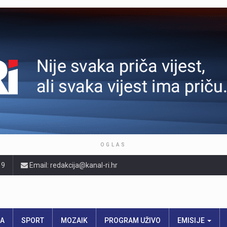
OGLAS
19
Email: redakcija@kanal-ri.hr
RA
SPORT
MOZAIK
PROGRAM UŽIVO
EMISIJE