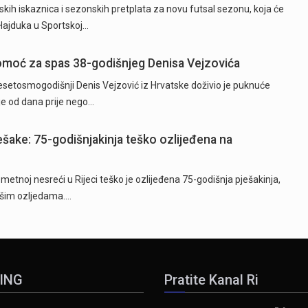
kih iskaznica i sezonskih pretplata za novu futsal sezonu, koja će
 Hajduka u Sportskoj…
 pomoć za spas 38-godišnjeg Denisa Vejzovića
etosmogodišnji Denis Vejzović iz Hrvatske doživio je puknuće
je od dana prije nego…
ješake: 75-godišnjakinja teško ozlijeđena na
tnoj nesreći u Rijeci teško je ozlijeđena 75-godišnja pješakinja,
akšim ozljedama.…
ING
Pratite Kanal Ri