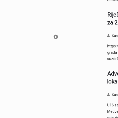
Rije
za 2
Kan
https:
grada 
suzdrž
Adve
loka
Kan
U16 sa
Medveš
gdje ć