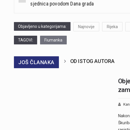
navigation
sjednica povodom Dana grada
Objavljeno u kategorijama:
Najnovije
Rijeka
TAGOVI:
Fiumanka
OD ISTOG AUTORA
JOŠ ČLANAKA
Obje
zami
Kan
Nakon 
Škurib
rasist