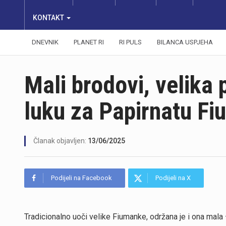
KONTAKT
DNEVNIK
PLANET RI
RI PULS
BILANCA USPJEHA
Mali brodovi, velika 
luku za Papirnatu F
Članak objavljen:
13/06/2025
Podijeli na Facebook
Podijeli na X
Tradicionalno uoči velike Fiumanke, održana je i ona mala