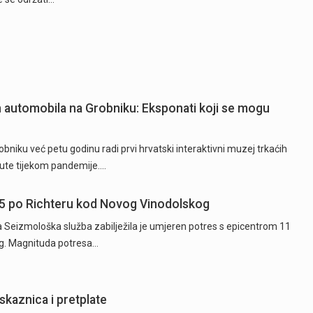
ih automobila na Grobniku: Eksponati koji se mogu
niku već petu godinu radi prvi hrvatski interaktivni muzej trkaćih
nute tijekom pandemije.…
5 po Richteru kod Novog Vinodolskog
ta Seizmološka služba zabilježila je umjeren potres s epicentrom 11
g. Magnituda potresa…
skaznica i pretplate