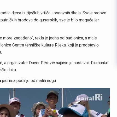
zradila djeca iz riječkih vrtića i osnovnih škola. Svoje radove
 putničkih brodova do gusarskih, sve je bilo moguće jer
e more zagađeno”, rekla je jedna od sudionica, a male
nice Centra tehničke kulture Rijeka, koji je predstavio
.
 sve, a organizator Davor Perović najavio je nastavak Fiumanke
ečku luku.
 jedrima počinje od malih nogu.