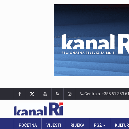
Centrala: +385 51 353 6
POČETNA
VIJESTI
RIJEKA
PGŽ
KULTU