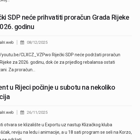
čki SDP neće prihvatiti proračun Grada Rijeke
026. godinu
alri.web
08/12/2025
//youtu.be/CLXCZ_VZPwo Riječki SDP neće podržati proračun
Rijeke za 2026. godinu, dok će za prijedlog rebalansa ostati
ani. Za proračun…
nt u Rijeci počinje u subotu na nekoliko
cija
alri.web
26/11/2025
ti otvara se klizalište u Exportu uz nastup Klizačkog kluba
ćak, reviju na ledu i animacije, a u 18 sati program se seli na Korzo,
e se održati…