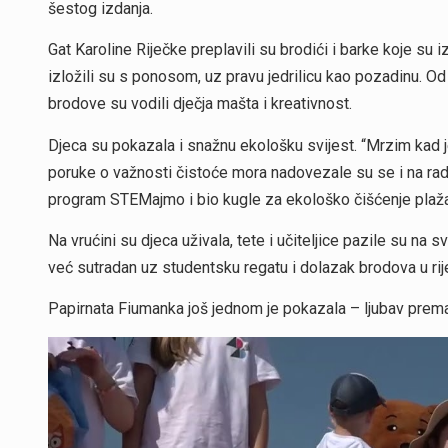
šestog izdanja.
Gat Karoline Riječke preplavili su brodići i barke koje su i
izložili su s ponosom, uz pravu jedrilicu kao pozadinu. Od
brodove su vodili dječja mašta i kreativnost.
Djeca su pokazala i snažnu ekološku svijest. “Mrzim kad j
poruke o važnosti čistoće mora nadovezale su se i na radio
program STEMajmo i bio kugle za ekološko čišćenje plaža
Na vrućini su djeca uživala, tete i učiteljice pazile su na
već sutradan uz studentsku regatu i dolazak brodova u rij
Papirnata Fiumanka još jednom je pokazala – ljubav prema