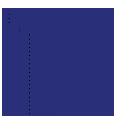
Početna
Vijesti
Rijeka
PGŽ
Županija
Općine
Baška
Brod Moravice
Čavle
Dobrinj
Fužine
Jelenje
Klana
Kostrena
Lokve
Lopar
Lovran
Malinska – Dubašnica
Matulji
Mošćenička Draga
Mrkopalj
Omišalj
Punat
Ravna Gora
Skrad
Vinodolska