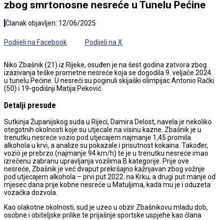
zbog smrtonosne nesreće u Tunelu Pećine
Članak objavljen:
12/06/2025
Podijeli na Facebook
Podijeli na X
Niko Zbašnik (21) iz Rijeke, osuđen je na šest godina zatvora zbog
izazivanja teške prometne nesreće koja se dogodila 9. veljače 2024.
u tunelu Pećine. U nesreći su poginuli skijaški olimpijac Antonio Rački
(50) i 19-godišnji Matija Peković.
Detalji presude
Sutkinja Županijskog suda u Rijeci, Damira Delost, navela je nekoliko
otegotnih okolnosti koje su utjecale na visinu kazne. Zbašnik je u
trenutku nesreće vozio pod utjecajem najmanje 1,45 promila
alkohola u krvi, a analize su pokazale i prisutnost kokaina. Također,
vozio je prebrzo (najmanje 94 km/h) te je u trenutku nesreće imao
izrečenu zabranu upravljanja vozilima B kategorije. Prije ove
nesreće, Zbašnik je već dvaput prekršajno kažnjavan zbog vožnje
pod utjecajem alkohola – prvi put 2022. na Krku, a drugi put manje od
mjesec dana prije kobne nesreće u Matuljima, kada mu je i oduzeta
vozačka dozvola.
Kao olakotne okolnosti, sud je uzeo u obzir Zbašnikovu mladu dob,
osobne i obiteljske prilike te prijašnje sportske uspjehe kao člana