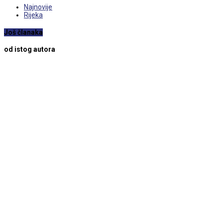
Najnovije
Rijeka
Još članaka
od istog autora