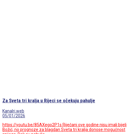
Za Sveta tri kralja u Rijeci se očekuju pahulje
Kanalri.web
05/01/2026
https://youtu.be/85AXego2P1s Riječani ove godine nisu imali bijeli
Božić, no prognoze za blagdan Sveta tri kralja donose mogućnost