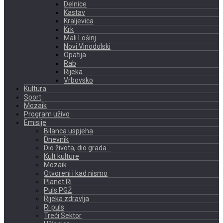
Delnice
Kastav
Kraljevica
Krk
Mali Lošinj
Novi Vinodolski
Opatija
Rab
Rijeka
Vrbovsko
Kultura
Sport
Mozaik
Program uživo
Emisije
Bilanca uspjeha
Dnevnik
Dio života, dio grada…
Kult kulture
Mozaik
Otvoreni i kad nismo
Planet Ri
Puls PGŽ
Rijeka zdravlja
Ri puls
Treći Sektor