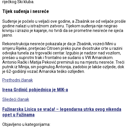
riječkog Ski kluba.
Tijek suđenja i nesreće
Suđenje je počelo u veljači ove godine, a Zbašnik se od veljače prošle
godine nalazi u istražnom zatvoru. Tijekom suđenja nije negirao
krivnju i izrazio je kajanje, no tvrdi da se prometne nesreće ne sjeća
jasno.
Rekonstrukcija nesreće pokazala je da je Zbašnik, vozeći Mini u
smjeru Rijeke, pretjecao Citroen preko pune dvostruke crte u razini
odvojka tunela za trgovački centar. Izgubio je nadzor nad vozilom,
prešao u suprotni trak i frontalno se sudario s VW Amarokom.
Antonio Rački i Matija Peković preminuli su na mjestu nesreće. Treći
putnik iz Minija, sin poginulog Antonija, zadobio je lakše ozljede, dok
je 62-godišnji vozač Amaroka teško ozlijeđen.
Post
Prethodni članak
navigation
Irena Grdinić pobjednica je MIK-a
Sljedeći članak
Fužinarska Lisica se vraća! – legendarna utrka ovog vikenda
opet u Fužinama
Objavljeno u kategorijama: