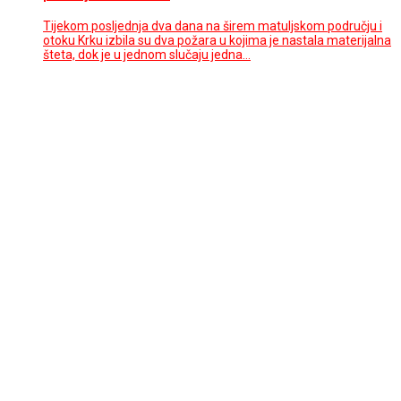
Tijekom posljednja dva dana na širem matuljskom području i
otoku Krku izbila su dva požara u kojima je nastala materijalna
šteta, dok je u jednom slučaju jedna…