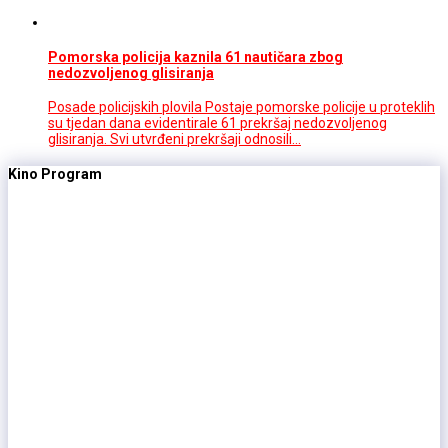
Pomorska policija kaznila 61 nautičara zbog
nedozvoljenog glisiranja
Posade policijskih plovila Postaje pomorske policije u proteklih
su tjedan dana evidentirale 61 prekršaj nedozvoljenog
glisiranja. Svi utvrđeni prekršaji odnosili…
Kino Program