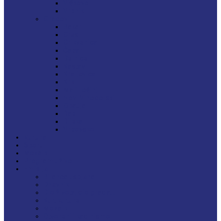
Viškovo
Vrbnik
Gradovi
Bakar
Cres
Crikvenica
Čabar
Delnice
Kastav
Kraljevica
Krk
Mali Lošinj
Novi Vinodolski
Opatija
Rab
Rijeka
Vrbovsko
Kultura
Sport
Mozaik
Program uživo
Emisije
Bilanca uspjeha
Dnevnik
Dio života, dio grada…
Kult kulture
Mozaik
Otvoreni i kad nismo