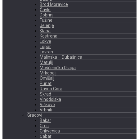
Brod Moravice
Čavle
Dobrinj
Fužine
Jelenje
Klana
Kostrena
Lokve
Lopar
Lovran
Malinska – Dubašnica
Matulji
Mošćenička Draga
Mrkopalj
Omišalj
Punat
Ravna Gora
Skrad
Vinodolska
Viškovo
Vrbnik
Gradovi
Bakar
Cres
Crikvenica
Čabar