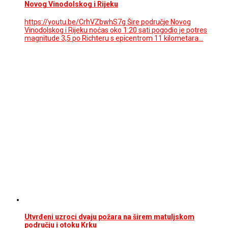
Novog Vinodolskog i Rijeku
https://youtu.be/CrhVZbwhS7g Šire područje Novog
Vinodolskog i Rijeku noćas oko 1:20 sati pogodio je potres
magnitude 3,5 po Richteru s epicentrom 11 kilometara…
Utvrđeni uzroci dvaju požara na širem matuljskom
području i otoku Krku