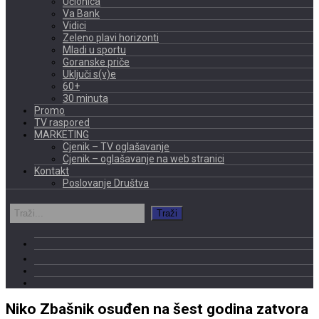
Učionica
Va Bank
Vidici
Zeleno plavi horizonti
Mladi u sportu
Goranske priče
Uključi s(v)e
60+
30 minuta
Promo
TV raspored
MARKETING
Cjenik – TV oglašavanje
Cjenik – oglašavanje na web stranici
Kontakt
Poslovanje Društva
Niko Zbašnik osuđen na šest godina zatvora