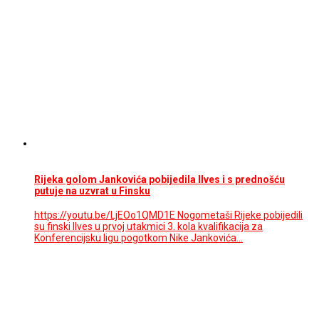
Rijeka golom Jankovića pobijedila Ilves i s prednošću
putuje na uzvrat u Finsku
https://youtu.be/LjEOo1QMD1E Nogometaši Rijeke pobijedili
su finski Ilves u prvoj utakmici 3. kola kvalifikacija za
Konferencijsku ligu pogotkom Nike Jankovića…