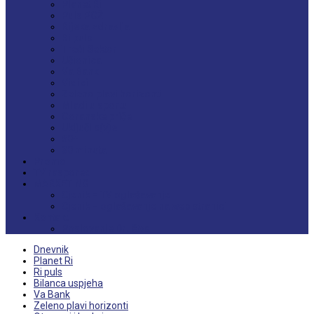
Planet Ri
Puls PGŽ
Rijeka zdravlja
Ri puls
Treći Sektor
Učionica
Va Bank
Vidici
Zeleno plavi horizonti
Mladi u sportu
Goranske priče
Uključi s(v)e
60+
30 minuta
Promo
TV raspored
MARKETING
Cjenik – TV oglašavanje
Cjenik – oglašavanje na web stranici
Kontakt
Poslovanje Društva
Dnevnik
Planet Ri
Ri puls
Bilanca uspjeha
Va Bank
Zeleno plavi horizonti