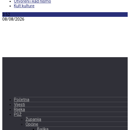
Otvoreni i kad nismo
Kult kulture
3:52
08/08/2026
Početna
Vijesti
Rijeka
PGŽ
Županija
Općine
Baška