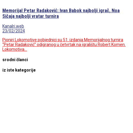
Memorijal Petar Radaković: Ivan Babok najbolji igrač, Noa
Sičaja najbolji vratar turnira
Kanalri.web
23/02/2024
Pioniri Lokomotive pobjednici su 51. izdanja Memorijalnog turnira
“Petar Radaković” odigranog u četvrtak na igralištu Robert Komen.
Lokomotiva…
srodni članci
iz iste kategorije