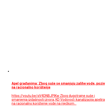
Apel građanima: Zbog suše se smanjuju zalihe vode, poziv
na racionalno korištenje
https://youtu.be/qV4DNBJPlKw Zbog dugotrajne suše i
smanjenja izdašnosti izvora, KD Vodovod i kanalizacija apelira
na racionalno korištenje vode na riječkom…