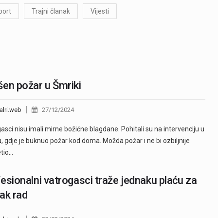
port
Trajni članak
Vijesti
en požar u Šmriki
alri.web
27/12/2024
asci nisu imali mirne božićne blagdane. Pohitali su na intervenciju u
, gdje je buknuo požar kod doma. Možda požar i ne bi ozbiljnije
etio…
esionalni vatrogasci traže jednaku plaću za
ak rad