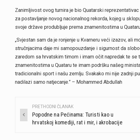
Zanimljivost ovog turnira je bio Quatarski reprezentativa
za postavljanje novog nacionalnog rekorda, kojeg u sklop
svoje države produbljuje prema znamenitostima u Quataru.
„Svjestan sam da je ronjenje u Kvarneru veći izazov, ali
stručnjacima daje mi samopouzdanje i sigurnost da slobo
zaredom sa hrvatskim timom i imam očit napredak te se ta
znamenitostima u Quataru te imam podršku našeg ministars
tradicionalni sport i našu zemlju. Svakako mi nije zadnji pu
nadilazi samo natjecanje.” – Mohammed Abdullah
PRETHODNI ČLANAK
Post
Popodne na Pećinama: Turisti kao u
navigation
hrvatskoj komediji, rat i mir, i akrobacije