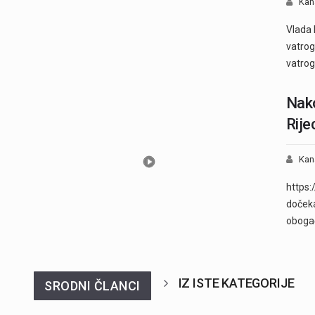
Kan
Vlada 
vatrog
vatrog
Nako
Rije
Kan
https:
dočeka
obogać
IZ ISTE KATEGORIJE
SRODNI ČLANCI