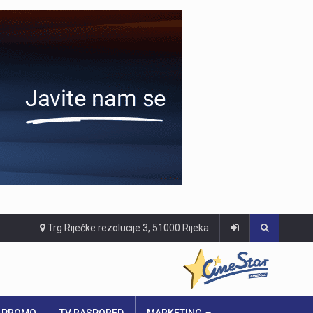
Trg Riječke rezolucije 3, 51000 Rijeka