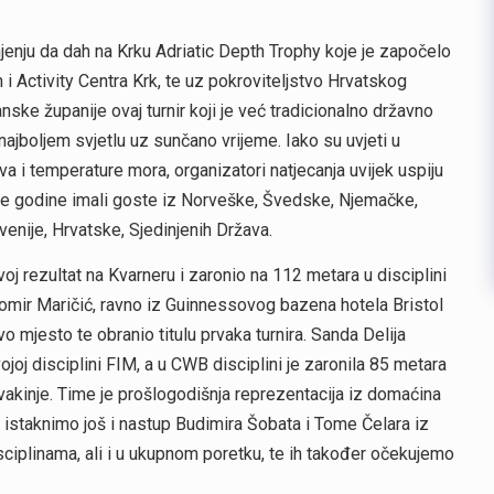
enju da dah na Krku Adriatic Depth Trophy koje je započelo
 i Activity Centra Krk, te uz pokroviteljstvo Hrvatskog
ke županije ovaj turnir koji je već tradicionalno državno
jboljem svjetlu uz sunčano vrijeme. Iako su uvjeti u
va i temperature mora, organizatori natjecanja uvijek uspiju
 ove godine imali goste iz Norveške, Švedske, Njemačke,
lovenije, Hrvatske, Sjedinjenih Država.
voj rezultat na Kvarneru i zaronio na 112 metara u disciplini
omir Maričić, ravno iz Guinnessovog bazena hotela Bristol
o mjesto te obranio titulu prvaka turnira. Sanda Delija
oj disciplini FIM, a u CWB disciplini je zaronila 85 metara
vakinje. Time je prošlogodišnja reprezentacija iz domaćina
i istaknimo još i nastup Budimira Šobata i Tome Čelara iz
sciplinama, ali i u ukupnom poretku, te ih također očekujemo