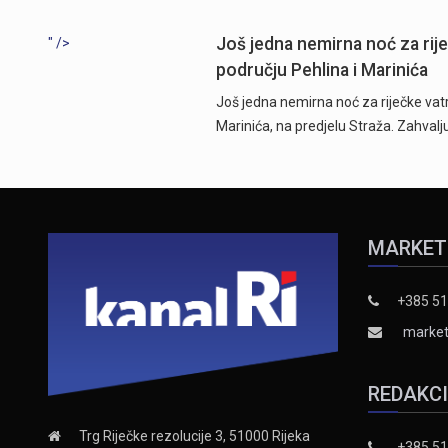
Još jedna nemirna noć za rij
" />
području Pehlina i Marinića
Još jedna nemirna noć za riječke vatr
Marinića, na predjelu Straža. Zahvalj
MARKET
+385 51
market
REDAKC
Trg Riječke rezolucije 3, 51000 Rijeka
+385 51