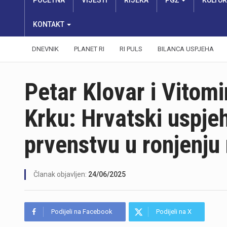
POČETNA
VIJESTI
RIJEKA
PGŽ
KULTU
KONTAKT
DNEVNIK
PLANET RI
RI PULS
BILANCA USPJEHA
Petar Klovar i Vitomir
Krku: Hrvatski uspj
prvenstvu u ronjenju
Članak objavljen:
24/06/2025
Podijeli na Facebook
Podijeli na X