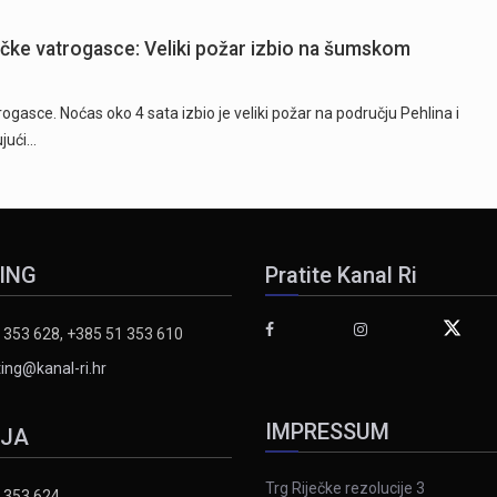
ečke vatrogasce: Veliki požar izbio na šumskom
ogasce. Noćas oko 4 sata izbio je veliki požar na području Pehlina i
ujući…
ING
Pratite Kanal Ri
 353 628, +385 51 353 610
ing@kanal-ri.hr
IMPRESSUM
IJA
Trg Riječke rezolucije 3
 353 624