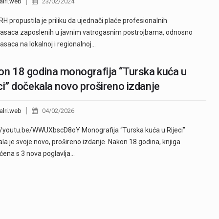
alri.web
23/02/2024
RH propustila je priliku da ujednači plaće profesionalnih
asaca zaposlenih u javnim vatrogasnim postrojbama, odnosno
asaca na lokalnoj i regionalnoj…
n 18 godina monografija “Turska kuća u
ci” dočekala novo prošireno izdanje
alri.web
04/02/2026
//youtu.be/WWUXbscD8oY Monografija “Turska kuća u Rijeci”
la je svoje novo, prošireno izdanje. Nakon 18 godina, knjiga
ena s 3 nova poglavlja…