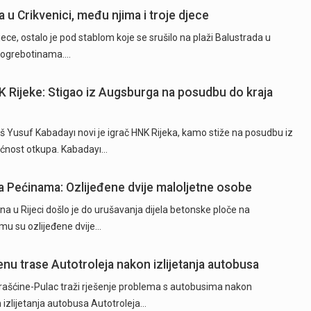
u Crikvenici, među njima i troje djece
ce, ostalo je pod stablom koje se srušilo na plaži Balustrada u
na ogrebotinama.…
K Rijeke: Stigao iz Augsburga na posudbu do kraja
 Yusuf Kabadayı novi je igrač HNK Rijeka, kamo stiže na posudbu iz
ćnost otkupa. Kabadayı…
 Pećinama: Ozlijeđene dvije maloljetne osobe
na u Rijeci došlo je do urušavanja dijela betonske ploče na
u su ozlijeđene dvije…
nu trase Autotroleja nakon izlijetanja autobusa
ašćine-Pulac traži rješenje problema s autobusima nakon
izlijetanja autobusa Autotroleja…