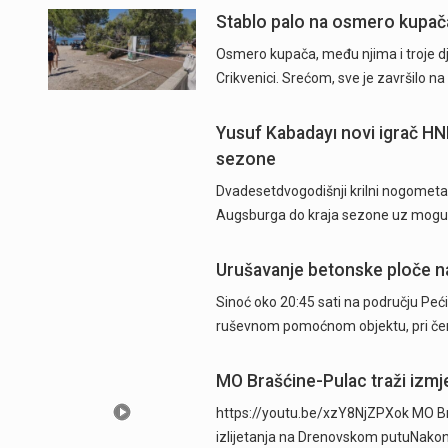
Stablo palo na osmero kupača 
Osmero kupača, među njima i troje dje
Crikvenici. Srećom, sve je završilo 
Yusuf Kabadayı novi igrač HN
sezone
Dvadesetdvogodišnji krilni nogometaš
Augsburga do kraja sezone uz mogu
Urušavanje betonske ploče na
Sinoć oko 20:45 sati na području Peći
ruševnom pomoćnom objektu, pri čem
MO Brašćine-Pulac traži izmje
https://youtu.be/xzY8NjZPXok MO Br
izlijetanja na Drenovskom putuNakon 