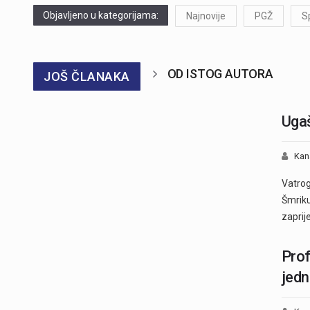
Objavljeno u kategorijama:
Najnovije
PGŽ
S
OD ISTOG AUTORA
JOŠ ČLANAKA
Ugaš
Kan
Vatrog
Šmriku
zaprij
Prof
jedn