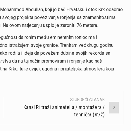
c Mohammed Abdullah, koji je baš Hrvatsku i otok Krk odabrao
u svojeg projekta povezivanja ronjenja sa znamenitostima
 Na ovom natjecanju uspio je zaroniti 76 metara.
 mogućnost da ronim među eminentnim roniocima i
dno istražujem svoje granice. Treniram već drugu godinu
ko rodila i ideja da povežem dubine svojih rekorda sa
tva da na taj način promoviram i ronjenje kao naš
t na Krku, tu je uvijek ugodna i prijateljska atmosfera koja
SLJEDEĆI ČLANAK
Kanal Ri traži snimatelja / montažera /
tehničar (m/ž)