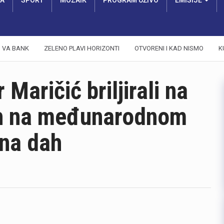
RA
SPORT
MOZAIK
PROGRAM UŽIVO
EMISIJE
VA BANK
ZELENO PLAVI HORIZONTI
OTVORENI I KAD NISMO
K
 Maričić briljirali na
eh na međunarodnom
 na dah