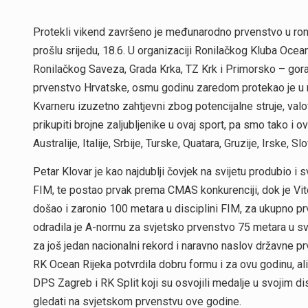
Protekli vikend završeno je međunarodno prvenstvo u ronj
prošlu srijedu, 18.6. U organizaciji Ronilačkog Kluba Ocean
Ronilačkog Saveza, Grada Krka, TZ Krk i Primorsko – gorans
prvenstvo Hrvatske, osmu godinu zaredom protekao je u na
Kvarneru izuzetno zahtjevni zbog potencijalne struje, valo
prikupiti brojne zaljubljenike u ovaj sport, pa smo tako i
Australije, Italije, Srbije, Turske, Quatara, Gruzije, Irske, S
Petar Klovar je kao najdublji čovjek na svijetu produbio i s
FIM, te postao prvak prema CMAS konkurenciji, dok je Vit
došao i zaronio 100 metara u disciplini FIM, za ukupno prv
odradila je A-normu za svjetsko prvenstvo 75 metara u svoj
za još jedan nacionalni rekord i naravno naslov državne pr
RK Ocean Rijeka potvrdila dobru formu i za ovu godinu, al
DPS Zagreb i RK Split koji su osvojili medalje u svojim di
gledati na svjetskom prvenstvu ove godine.