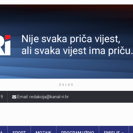
OGLAS
19
Email: redakcija@kanal-ri.hr