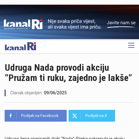
OGLAS
Udruga Nada provodi akciju
“Pružam ti ruku, zajedno je lakše”
Članak objavljen:
09/06/2025
Podijeli na Facebook
Podijeli na X
Udruga žena operiranih dojki “Nada”-Rijeka pokrenula je akciju