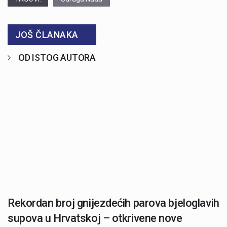
JOŠ ČLANAKA
OD ISTOG AUTORA
Rekordan broj gnijezdećih parova bjeloglavih
supova u Hrvatskoj – otkrivene nove