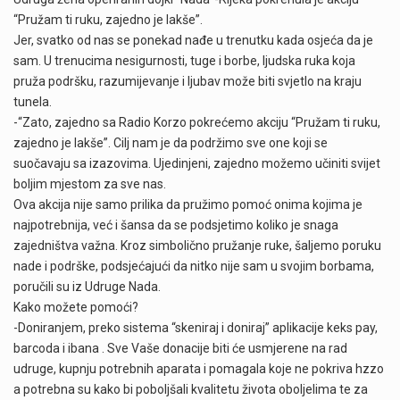
“Pružam ti ruku, zajedno je lakše”.
Jer, svatko od nas se ponekad nađe u trenutku kada osjeća da je
sam. U trenucima nesigurnosti, tuge i borbe, ljudska ruka koja
pruža podršku, razumijevanje i ljubav može biti svjetlo na kraju
tunela.
-“Zato, zajedno sa Radio Korzo pokrećemo akciju “Pružam ti ruku,
zajedno je lakše”. Cilj nam je da podržimo sve one koji se
suočavaju sa izazovima. Ujedinjeni, zajedno možemo učiniti svijet
boljim mjestom za sve nas.
Ova akcija nije samo prilika da pružimo pomoć onima kojima je
najpotrebnija, već i šansa da se podsjetimo koliko je snaga
zajedništva važna. Kroz simbolično pružanje ruke, šaljemo poruku
nade i podrške, podsjećajući da nitko nije sam u svojim borbama,
poručili su iz Udruge Nada.
Kako možete pomoći?
-Doniranjem, preko sistema “skeniraj i doniraj” aplikacije keks pay,
barcoda i ibana . Sve Vaše donacije biti će usmjerene na rad
udruge, kupnju potrebnih aparata i pomagala koje ne pokriva hzzo
a potrebna su kako bi poboljšali kvalitetu života oboljelima te za