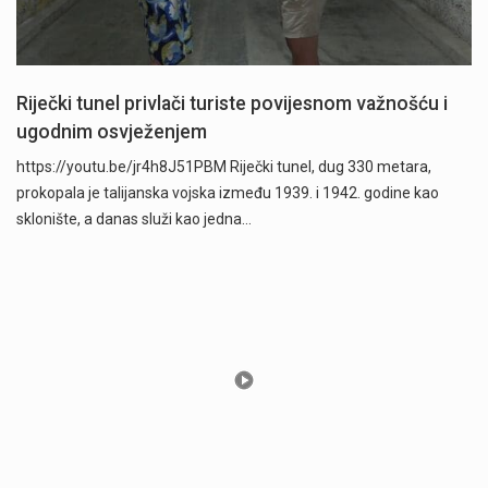
Riječki tunel privlači turiste povijesnom važnošću i
ugodnim osvježenjem
https://youtu.be/jr4h8J51PBM Riječki tunel, dug 330 metara,
prokopala je talijanska vojska između 1939. i 1942. godine kao
sklonište, a danas služi kao jedna…