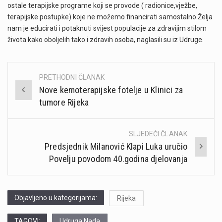
ostale terapijske programe koji se provode ( radionice,vježbe,
terapijske postupke) koje ne možemo financirati samostalno.Želja
nam je educirati i potaknuti svijest populacije za zdravijim stilom
života kako oboljelih tako i zdravih osoba, naglasili su iz Udruge.
PRETHODNI ČLANAK
Post
Nove kemoterapijske fotelje u Klinici za
navigation
tumore Rijeka
SLJEDEĆI ČLANAK
Predsjednik Milanović Klapi Luka uručio
Povelju povodom 40.godina djelovanja
Objavljeno u kategorijama:
Rijeka
TAGOVI:
Udruga Nada