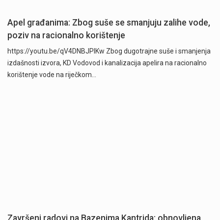
Apel građanima: Zbog suše se smanjuju zalihe vode,
poziv na racionalno korištenje
https://youtu.be/qV4DNBJPlKw Zbog dugotrajne suše i smanjenja
izdašnosti izvora, KD Vodovod i kanalizacija apelira na racionalno
korištenje vode na riječkom…
Završeni radovi na Bazenima Kantrida: obnovljena