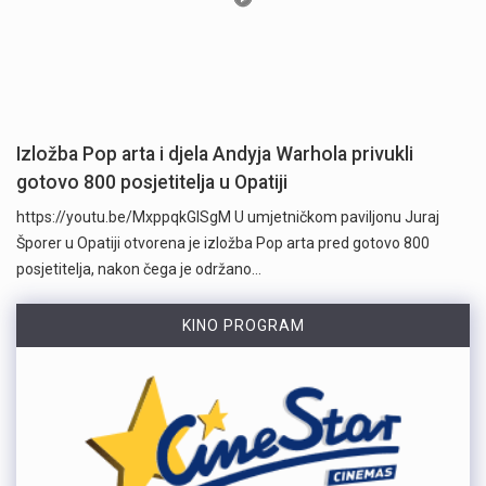
Izložba Pop arta i djela Andyja Warhola privukli
gotovo 800 posjetitelja u Opatiji
https://youtu.be/MxppqkGISgM U umjetničkom paviljonu Juraj
Šporer u Opatiji otvorena je izložba Pop arta pred gotovo 800
posjetitelja, nakon čega je održano…
KINO PROGRAM