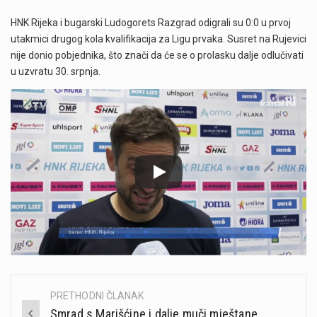
HNK Rijeka i bugarski Ludogorets Razgrad odigrali su 0:0 u prvoj
utakmici drugog kola kvalifikacija za Ligu prvaka. Susret na Rujevici
nije donio pobjednika, što znači da će se o prolasku dalje odlučivati
u uzvratu 30. srpnja.
PRETHODNI ČLANAK
Post
Smrad s Marišćine i dalje muči mještane