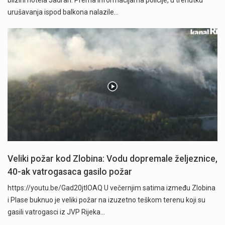
urušavanja ispod balkona nalazile…
Veliki požar kod Zlobina: Vodu dopremale željeznice,
40-ak vatrogasaca gasilo požar
https://youtu.be/Gad20jtIOAQ U večernjim satima između Zlobina
i Plase buknuo je veliki požar na izuzetno teškom terenu koji su
gasili vatrogasci iz JVP Rijeka…