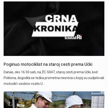
Poginuo motociklist na staroj cesti prema Učki
Danas, oko 16.50 sati, na ŽC-5047, staroj cesti prema Učki, kod
Poklona, dogodila se teška prometna nesreća u kojoj su sudjelovali
motocikl i osobno vozilo.U…