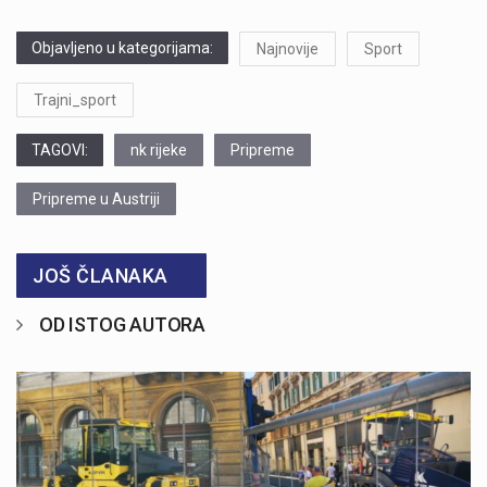
Objavljeno u kategorijama:
Najnovije
Sport
Trajni_sport
TAGOVI:
nk rijeke
Pripreme
Pripreme u Austriji
JOŠ ČLANAKA
OD ISTOG AUTORA