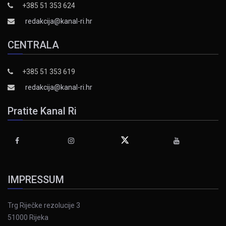
+385 51 353 624
redakcija@kanal-ri.hr
CENTRALA
+385 51 353 619
redakcija@kanal-ri.hr
Pratite Kanal Ri
IMPRESSUM
Trg Riječke rezolucije 3
51000 Rijeka