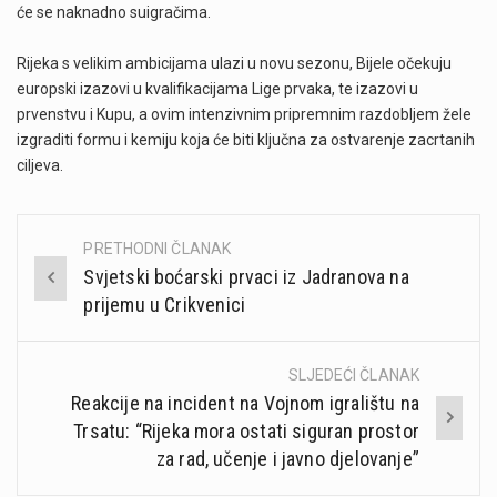
će se naknadno suigračima.
Rijeka s velikim ambicijama ulazi u novu sezonu, Bijele očekuju
europski izazovi u kvalifikacijama Lige prvaka, te izazovi u
prvenstvu i Kupu, a ovim intenzivnim pripremnim razdobljem žele
izgraditi formu i kemiju koja će biti ključna za ostvarenje zacrtanih
ciljeva.
PRETHODNI ČLANAK
Post
Svjetski boćarski prvaci iz Jadranova na
navigation
prijemu u Crikvenici
SLJEDEĆI ČLANAK
Reakcije na incident na Vojnom igralištu na
Trsatu: “Rijeka mora ostati siguran prostor
za rad, učenje i javno djelovanje”