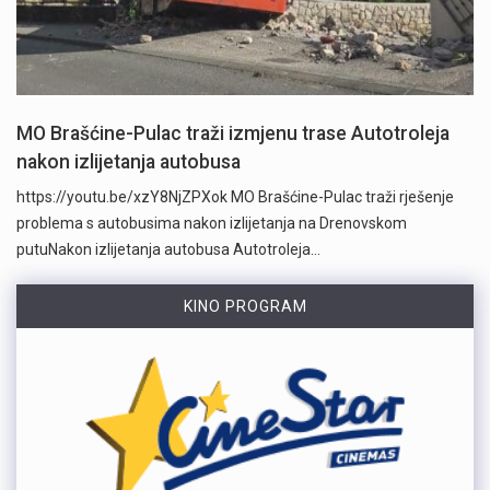
MO Brašćine-Pulac traži izmjenu trase Autotroleja
nakon izlijetanja autobusa
https://youtu.be/xzY8NjZPXok MO Brašćine-Pulac traži rješenje
problema s autobusima nakon izlijetanja na Drenovskom
putuNakon izlijetanja autobusa Autotroleja…
KINO PROGRAM