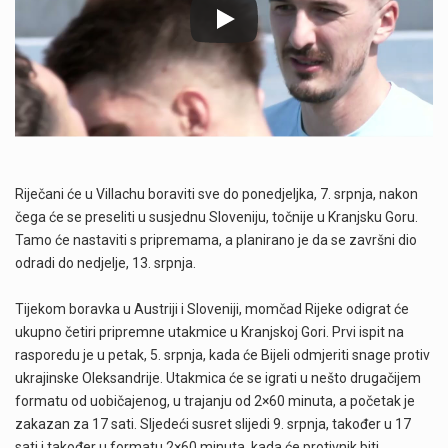
Riječani će u Villachu boraviti sve do ponedjeljka, 7. srpnja, nakon
čega će se preseliti u susjednu Sloveniju, točnije u Kranjsku Goru.
Tamo će nastaviti s pripremama, a planirano je da se završni dio
odradi do nedjelje, 13. srpnja.
Tijekom boravka u Austriji i Sloveniji, momčad Rijeke odigrat će
ukupno četiri pripremne utakmice u Kranjskoj Gori. Prvi ispit na
rasporedu je u petak, 5. srpnja, kada će Bijeli odmjeriti snage protiv
ukrajinske Oleksandrije. Utakmica će se igrati u nešto drugačijem
formatu od uobičajenog, u trajanju od 2×60 minuta, a početak je
zakazan za 17 sati. Sljedeći susret slijedi 9. srpnja, također u 17
sati i također u formatu 2×60 minuta, kada će protivnik biti