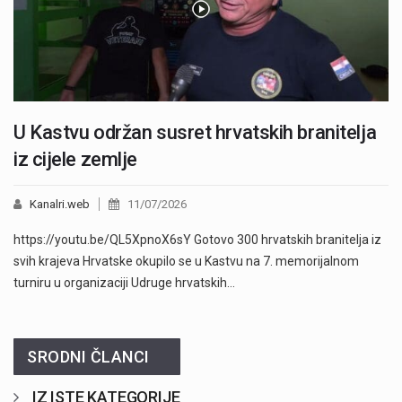
U Kastvu održan susret hrvatskih branitelja
iz cijele zemlje
Kanalri.web
11/07/2026
https://youtu.be/QL5XpnoX6sY Gotovo 300 hrvatskih branitelja iz
svih krajeva Hrvatske okupilo se u Kastvu na 7. memorijalnom
turniru u organizaciji Udruge hrvatskih…
SRODNI ČLANCI
IZ ISTE KATEGORIJE