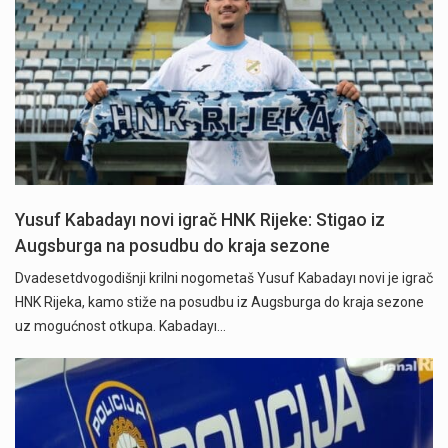
Yusuf Kabadayı novi igrač HNK Rijeke: Stigao iz
Augsburga na posudbu do kraja sezone
Dvadesetdvogodišnji krilni nogometaš Yusuf Kabadayı novi je igrač
HNK Rijeka, kamo stiže na posudbu iz Augsburga do kraja sezone
uz mogućnost otkupa. Kabadayı…