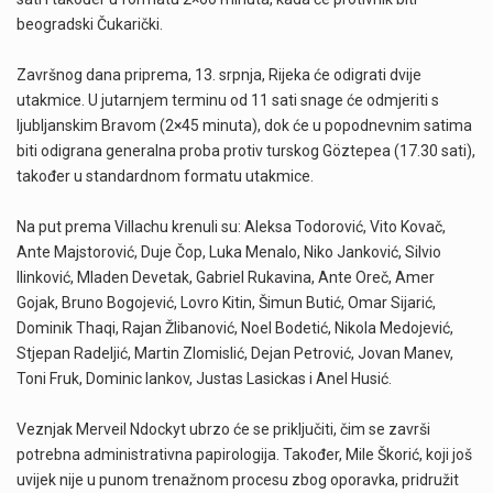
beogradski Čukarički.
Završnog dana priprema, 13. srpnja, Rijeka će odigrati dvije
utakmice. U jutarnjem terminu od 11 sati snage će odmjeriti s
ljubljanskim Bravom (2×45 minuta), dok će u popodnevnim satima
biti odigrana generalna proba protiv turskog Göztepea (17.30 sati),
također u standardnom formatu utakmice.
Na put prema Villachu krenuli su: Aleksa Todorović, Vito Kovač,
Ante Majstorović, Duje Čop, Luka Menalo, Niko Janković, Silvio
Ilinković, Mladen Devetak, Gabriel Rukavina, Ante Oreč, Amer
Gojak, Bruno Bogojević, Lovro Kitin, Šimun Butić, Omar Sijarić,
Dominik Thaqi, Rajan Žlibanović, Noel Bodetić, Nikola Medojević,
Stjepan Radeljić, Martin Zlomislić, Dejan Petrović, Jovan Manev,
Toni Fruk, Dominic Iankov, Justas Lasickas i Anel Husić.
Veznjak Merveil Ndockyt ubrzo će se priključiti, čim se završi
potrebna administrativna papirologija. Također, Mile Škorić, koji još
uvijek nije u punom trenažnom procesu zbog oporavka, pridružit