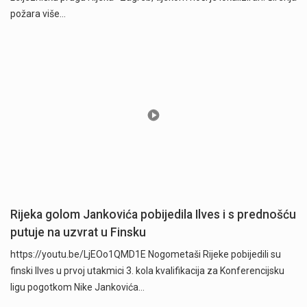
požara više…
Rijeka golom Jankovića pobijedila Ilves i s prednošću
putuje na uzvrat u Finsku
https://youtu.be/LjEOo1QMD1E Nogometaši Rijeke pobijedili su
finski Ilves u prvoj utakmici 3. kola kvalifikacija za Konferencijsku
ligu pogotkom Nike Jankovića…