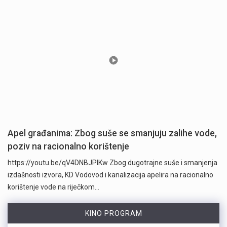
Apel građanima: Zbog suše se smanjuju zalihe vode,
poziv na racionalno korištenje
https://youtu.be/qV4DNBJPlKw Zbog dugotrajne suše i smanjenja
izdašnosti izvora, KD Vodovod i kanalizacija apelira na racionalno
korištenje vode na riječkom…
KINO PROGRAM