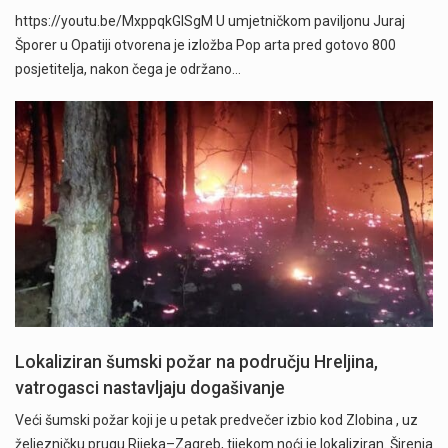
https://youtu.be/MxppqkGISgM U umjetničkom paviljonu Juraj
Šporer u Opatiji otvorena je izložba Pop arta pred gotovo 800
posjetitelja, nakon čega je održano…
Lokaliziran šumski požar na području Hreljina,
vatrogasci nastavljaju dogašivanje
Veći šumski požar koji je u petak predvečer izbio kod Zlobina , uz
željezničku prugu Rijeka–Zagreb, tijekom noći je lokaliziran. Širenja