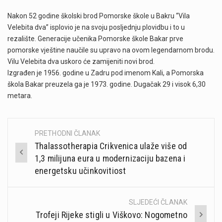
Nakon 52 godine školski brod Pomorske škole u Bakru “Vila
Velebita dva” isplovio je na svoju posljednju plovidbu i to u
rezalište. Generacije učenika Pomorske škole Bakar prve
pomorske vještine naučile su upravo na ovom legendarnom brodu.
Vilu Velebita dva uskoro će zamijeniti novi brod.
Izgrađen je 1956. godine u Zadru pod imenom Kali, a Pomorska
škola Bakar preuzela ga je 1973. godine. Dugačak 29 i visok 6,30
metara.
PRETHODNI ČLANAK
Post
Thalassotherapia Crikvenica ulaže više od
navigation
1,3 milijuna eura u modernizaciju bazena i
energetsku učinkovitiost
SLJEDEĆI ČLANAK
Trofeji Rijeke stigli u Viškovo: Nogometno