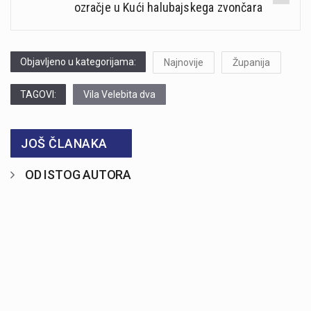
ozračje u Kući halubajskega zvončara
Objavljeno u kategorijama:
Najnovije
Županija
TAGOVI:
Vila Velebita dva
JOŠ ČLANAKA
OD ISTOG AUTORA