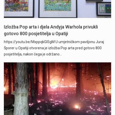
Izložba Pop arta i djela Andyja Warhola privukli
gotovo 800 posjetitelja u Opatiji
https://youtu.be/MxppqkGISgM U umjetničkom paviljonu Juraj
Šporer u Opatiji otvorena je izložba Pop arta pred gotovo 800
posjetitelja, nakon čega je održano…