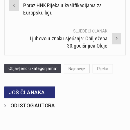
Post
Poraz HNK Rijeka u kvalifikacijama za
navigation
Europsku ligu
SLJEDEĆI ČLANAK
Ljubovo u znaku sjećanja: Obilježena
30.godišnjica Oluje
Objavljeno u kategorijama:
Najnovije
Rijeka
JOŠ ČLANAKA
OD ISTOG AUTORA