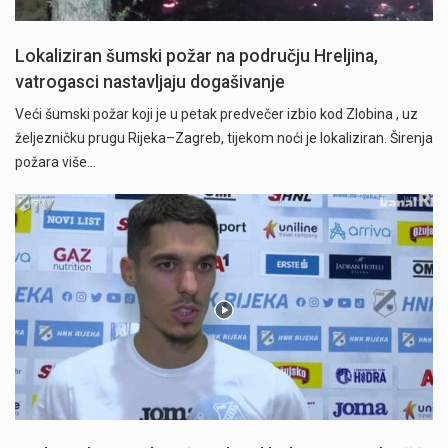
Lokaliziran šumski požar na području Hreljina,
vatrogasci nastavljaju dogašivanje
Veći šumski požar koji je u petak predvečer izbio kod Zlobina , uz
željezničku prugu Rijeka–Zagreb, tijekom noći je lokaliziran. Širenja
požara više…