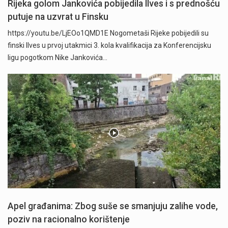
Rijeka golom Jankovića pobijedila Ilves i s prednošću
putuje na uzvrat u Finsku
https://youtu.be/LjEOo1QMD1E Nogometaši Rijeke pobijedili su
finski Ilves u prvoj utakmici 3. kola kvalifikacija za Konferencijsku
ligu pogotkom Nike Jankovića…
Apel građanima: Zbog suše se smanjuju zalihe vode,
poziv na racionalno korištenje