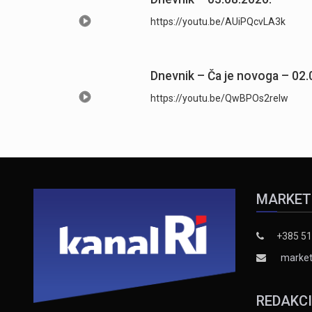
https://youtu.be/AUiPQcvLA3k
Dnevnik – Ča je novoga – 02.
https://youtu.be/QwBPOs2reIw
MARKET
+385 51
market
REDAKC