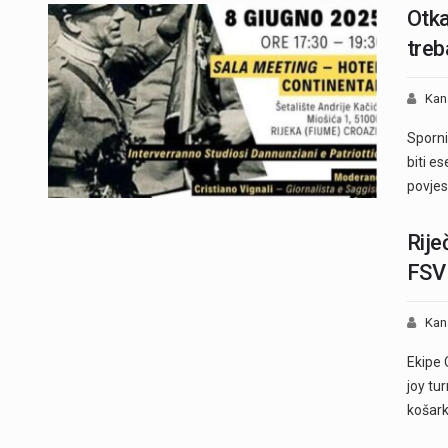
Otka
treb
Kan
Sporni
biti es
povjes
Rije
FSV 
Kan
Ekipe 
joy tu
košar