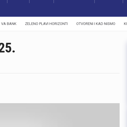
VA BANK
ZELENO PLAVI HORIZONTI
OTVORENI I KAD NISMO
K
25.