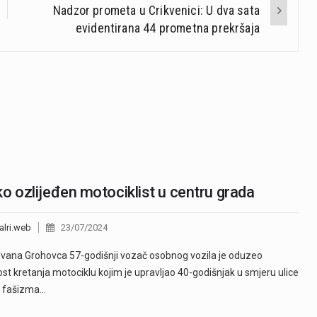
Nadzor prometa u Crikvenici: U dva sata
evidentirana 44 prometna prekršaja
o ozlijeđen motociklist u centru grada
alri.web
23/07/2024
i Ivana Grohovca 57-godišnji vozač osobnog vozila je oduzeo
st kretanja motociklu kojim je upravljao 40-godišnjak u smjeru ulice
a fašizma…