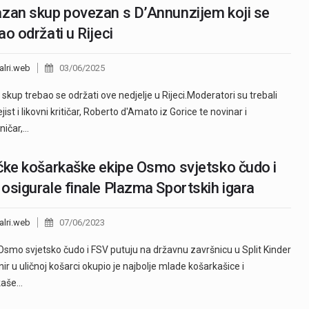
zan skup povezan s D’Annunzijem koji se
ao održati u Rijeci
alri.web
03/06/2025
 skup trebao se održati ove nedjelje u Rijeci.Moderatori su trebali
ejist i likovni kritičar, Roberto d'Amato iz Gorice te novinar i
ničar,…
čke košarkaške ekipe Osmo svjetsko čudo i
osigurale finale Plazma Sportskih igara
alri.web
07/06/2023
Osmo svjetsko čudo i FSV putuju na državnu završnicu u Split Kinder
rnir u uličnoj košarci okupio je najbolje mlade košarkašice i
kaše…