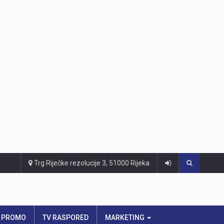
Trg Riječke rezolucije 3, 51000 Rijeka
PROMO
TV RASPORED
MARKETING