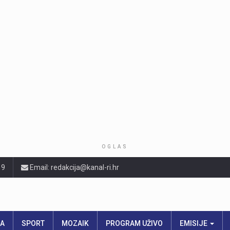
OGLAS
19
Email: redakcija@kanal-ri.hr
RA
SPORT
MOZAIK
PROGRAM UŽIVO
EMISIJE