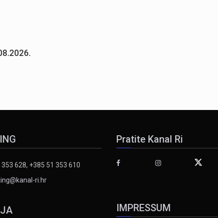
08.2026.
ING
Pratite Kanal Ri
 353 628, +385 51 353 610
ing@kanal-ri.hr
IMPRESSUM
IJA