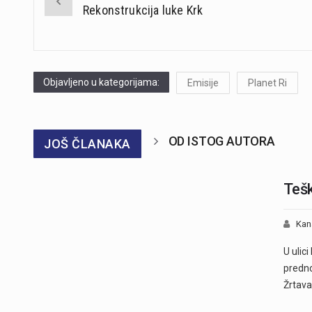
Rekonstrukcija luke Krk
navigation
Objavljeno u kategorijama:
Emisije
Planet Ri
OD ISTOG AUTORA
JOŠ ČLANAKA
Tešk
Kan
U ulic
predno
Žrtav