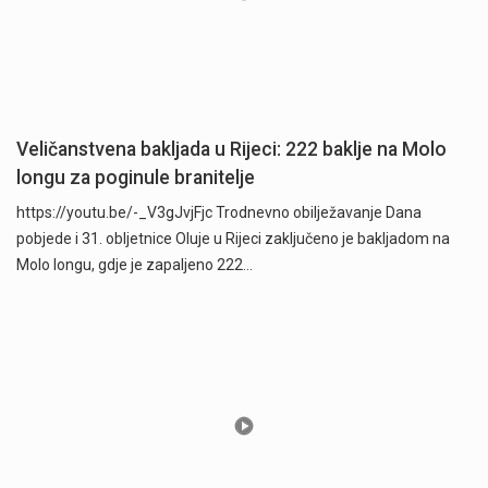
Veličanstvena bakljada u Rijeci: 222 baklje na Molo
longu za poginule branitelje
https://youtu.be/-_V3gJvjFjc Trodnevno obilježavanje Dana
pobjede i 31. obljetnice Oluje u Rijeci zaključeno je bakljadom na
Molo longu, gdje je zapaljeno 222…