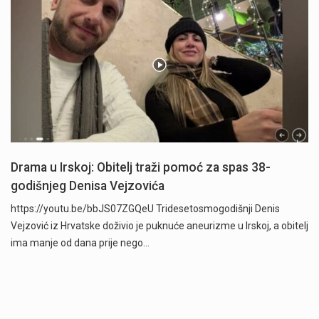
Drama u Irskoj: Obitelj traži pomoć za spas 38-
godišnjeg Denisa Vejzovića
https://youtu.be/bbJS07ZGQeU Tridesetosmogodišnji Denis
Vejzović iz Hrvatske doživio je puknuće aneurizme u Irskoj, a obitelj
ima manje od dana prije nego…