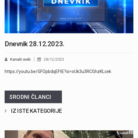
Dnevnik 28.12.2023.
Kanalri.web
28/12/2023
https://youtu.be/GFOpbdqEFtE?si=oUk3u3RCGhzKLcek
SRODNI ČLANCI
IZ ISTE KATEGORIJE