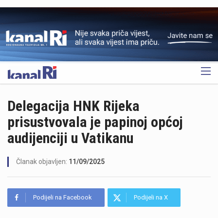
OGLAS
Delegacija HNK Rijeka
prisustvovala je papinoj općoj
audijenciji u Vatikanu
Članak objavljen:
11/09/2025
Podijeli na Facebook
Podijeli na X