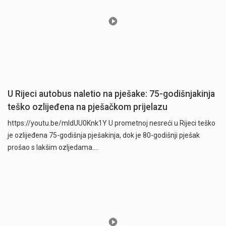
U Rijeci autobus naletio na pješake: 75-godišnjakinja
teško ozlijeđena na pješačkom prijelazu
https://youtu.be/mldUU0Knk1Y U prometnoj nesreći u Rijeci teško
je ozlijeđena 75-godišnja pješakinja, dok je 80-godišnji pješak
prošao s lakšim ozljedama.…