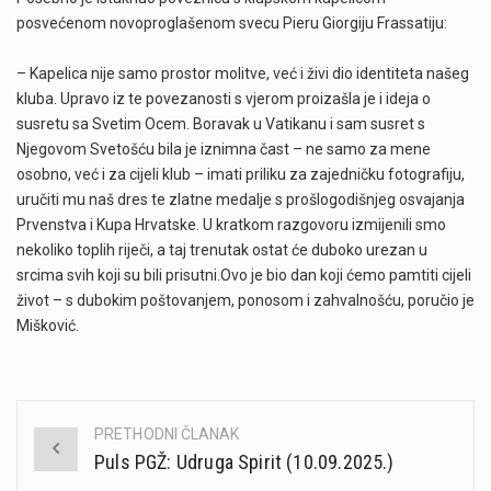
posvećenom novoproglašenom svecu Pieru Giorgiju Frassatiju:
– Kapelica nije samo prostor molitve, već i živi dio identiteta našeg
kluba. Upravo iz te povezanosti s vjerom proizašla je i ideja o
susretu sa Svetim Ocem. Boravak u Vatikanu i sam susret s
Njegovom Svetošću bila je iznimna čast – ne samo za mene
osobno, već i za cijeli klub – imati priliku za zajedničku fotografiju,
uručiti mu naš dres te zlatne medalje s prošlogodišnjeg osvajanja
Prvenstva i Kupa Hrvatske. U kratkom razgovoru izmijenili smo
nekoliko toplih riječi, a taj trenutak ostat će duboko urezan u
srcima svih koji su bili prisutni.Ovo je bio dan koji ćemo pamtiti cijeli
život – s dubokim poštovanjem, ponosom i zahvalnošću, poručio je
Mišković.
PRETHODNI ČLANAK
Post
Puls PGŽ: Udruga Spirit (10.09.2025.)
navigation