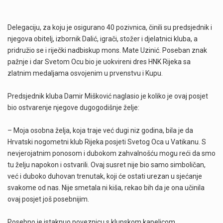
Delegaciju, za koju je osigurano 40 pozivnica, činili su predsjednik i
njegova obitelj, izbornik Dalić, igrači, stožer i djelatnici kluba, a
pridružio se i riječki nadbiskup mons. Mate Uzinić. Poseban znak
pažnje i dar Svetom Ocu bio je uokvireni dres HNK Rijeka sa
zlatnim medaljama osvojenim u prvenstvu i Kupu.
Predsjednik kluba Damir Mišković naglasio je koliko je ovaj posjet
bio ostvarenje njegove dugogodišnje želje:
– Moja osobna želja, koja traje već dugi niz godina, bila je da
Hrvatski nogometni klub Rijeka posjeti Svetog Oca u Vatikanu. S
nevjerojatnim ponosom i dubokom zahvalnošću mogu reći da smo
tu želju napokon i ostvarili. Ovaj susret nije bio samo simboličan,
već i duboko duhovan trenutak, koji će ostati urezan u sjećanje
svakome od nas. Nije smetala ni kiša, rekao bih da je ona učinila
ovaj posjet još posebnijim.
Posebno je istaknuo poveznicu s klupskom kapelicom