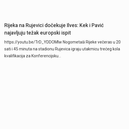
Rijeka na Rujevici dočekuje Ilves: Kek i Pavić
najavljuju težak europski ispit
https://youtu.be/TrD_YDDOMIw Nogometaši Rijeke večeras u 20
sati i 45 minuta na stadionu Rujevica igraju utakmicu trećeg kola
kvalifikacija za Konferencijsku…