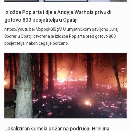
Izložba Pop arta i djela Andyja Warhola privukli
gotovo 800 posjetitelja u Opatiji
https://youtu.be/MxppqkGISgM U umjetničkom paviljonu Juraj
Šporer u Opatiji otvorena je izložba Pop arta pred gotovo 800
posjetitelja, nakon čega je održano…
Lokaliziran šumski požar na području Hreljina,