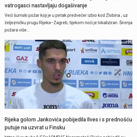
vatrogasci nastavljaju dogašivanje
Veći šumski požar koji je u petak predvečer izbio kod Zlobina , uz
željezničku prugu Rijeka–Zagreb, tijekom noći je lokaliziran. Širenja
požara više…
Rijeka golom Jankovića pobijedila Ilves i s prednošću
putuje na uzvrat u Finsku