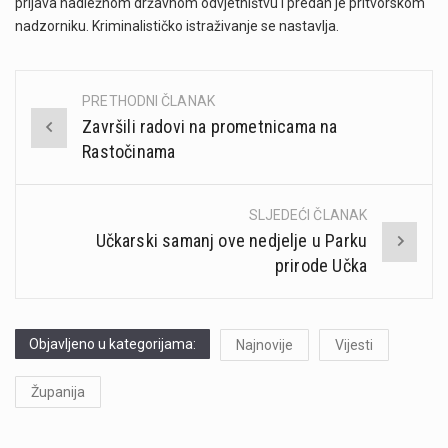
prijava nadležnom državnom odvjetništvu i predan je pritvorskom
nadzorniku. Kriminalističko istraživanje se nastavlja.
PRETHODNI ČLANAK
Post
Završili radovi na prometnicama na
navigation
Rastočinama
SLJEDEĆI ČLANAK
Učkarski samanj ove nedjelje u Parku
prirode Učka
Objavljeno u kategorijama:
Najnovije
Vijesti
Županija