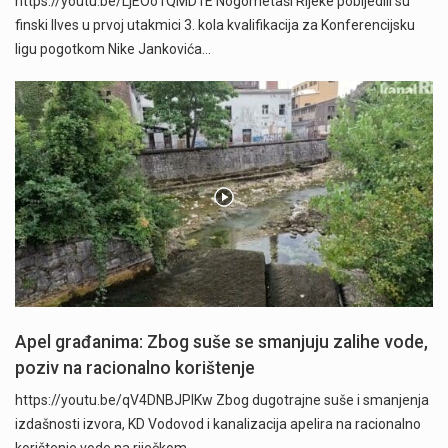
https://youtu.be/LjEOo1QMD1E Nogometaši Rijeke pobijedili su
finski Ilves u prvoj utakmici 3. kola kvalifikacija za Konferencijsku
ligu pogotkom Nike Jankovića…
Apel građanima: Zbog suše se smanjuju zalihe vode,
poziv na racionalno korištenje
https://youtu.be/qV4DNBJPlKw Zbog dugotrajne suše i smanjenja
izdašnosti izvora, KD Vodovod i kanalizacija apelira na racionalno
korištenje vode na riječkom…