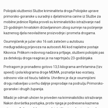
Policijski službenici Službe kriminaliteta droga Policijske uprave
primorsko-goranske u suradnji s djelatnicima carine iz Službe za
mobilne jedinice Rijeka proveli su kriminalističko istraživanje nad
23-godišnjim hrvatskim državljaninom zbog sumnje na počinjenje
kaznenog djela neovlaštene proizvodnje i prometa drogama.
Osumnjičenik je jučer oko 16 sati zatečen u autobusu
međugradskog prijevoza na autocesti A6 kod naplatne postaje
Kikovica. Prilikom redovnog nadzora prtljage, službeni policijski pas
za detekciju droga reagirao je na naprtnjaču 23-godišnjaka.
Pretragom je pronađeno gotovo 13,5 kilograma amfetamina (tzv.
speed) i pola kilograma droge MDMA, poznatije kao ecstasy,
odnosno više od tisuću tableta. Utvrđeno je da je osumnjičeni
drogu nabavljao u svrhu daljnje preprodaje na području Primorsko-
goranske i drugih županija.
Mladić je odmah uhićen te priveden na kriminalističko istraživanje.
Nakon dovršetka postupka, protiv njega je podnesena kaznena