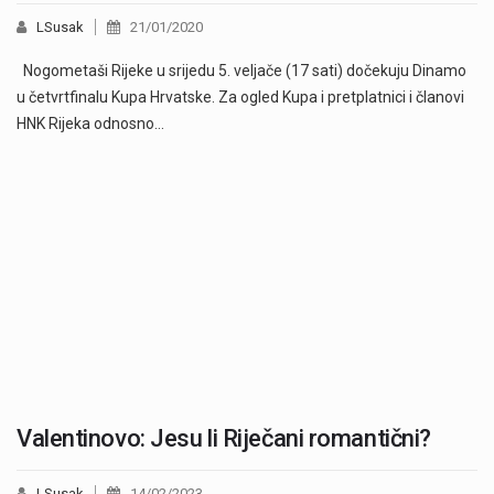
LSusak
21/01/2020
Nogometaši Rijeke u srijedu 5. veljače (17 sati) dočekuju Dinamo
u četvrtfinalu Kupa Hrvatske. Za ogled Kupa i pretplatnici i članovi
HNK Rijeka odnosno…
Valentinovo: Jesu li Riječani romantični?
LSusak
14/02/2023