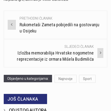
PRETHODNI ČLANAK
Post
Rukometaši Zameta pobijedili na gostovanju
navigation
u Osijeku
SLJEDEĆI ČLANAK
Izložba memorabilija Hrvatske nogometne
reprezentacije iz ormara Mišela Budimilića
Objavljeno u kategorijama:
Najnovije
Sport
JOŠ ČLANAKA
OD ISTOG AUTORA