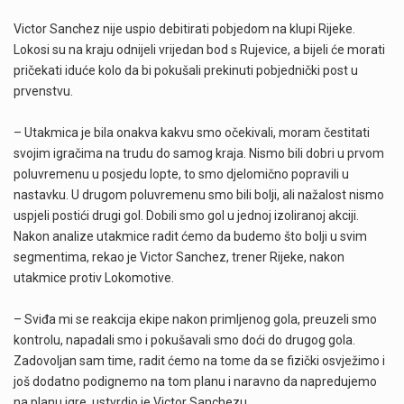
Victor Sanchez nije uspio debitirati pobjedom na klupi Rijeke.
Lokosi su na kraju odnijeli vrijedan bod s Rujevice, a bijeli će morati
pričekati iduće kolo da bi pokušali prekinuti pobjednički post u
prvenstvu.
– Utakmica je bila onakva kakvu smo očekivali, moram čestitati
svojim igračima na trudu do samog kraja. Nismo bili dobri u prvom
poluvremenu u posjedu lopte, to smo djelomično popravili u
nastavku. U drugom poluvremenu smo bili bolji, ali nažalost nismo
uspjeli postići drugi gol. Dobili smo gol u jednoj izoliranoj akciji.
Nakon analize utakmice radit ćemo da budemo što bolji u svim
segmentima, rekao je Victor Sanchez, trener Rijeke, nakon
utakmice protiv Lokomotive.
– Sviđa mi se reakcija ekipe nakon primljenog gola, preuzeli smo
kontrolu, napadali smo i pokušavali smo doći do drugog gola.
Zadovoljan sam time, radit ćemo na tome da se fizički osvježimo i
još dodatno podignemo na tom planu i naravno da napredujemo
na planu igre, ustvrdio je Victor Sanchezu.