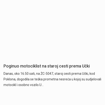
Poginuo motociklist na staroj cesti prema Učki
Danas, oko 16.50 sati, na ŽC-5047, staroj cesti prema Učki, kod
Poklona, dogodila se teška prometna nesreća u kojoj su sudjelovali
motocikl i osobno vozilo.U…