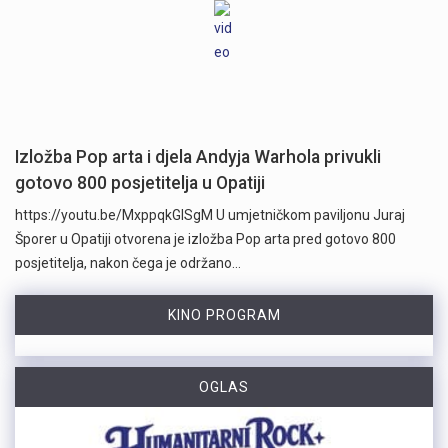
Izložba Pop arta i djela Andyja Warhola privukli
gotovo 800 posjetitelja u Opatiji
https://youtu.be/MxppqkGISgM U umjetničkom paviljonu Juraj
Šporer u Opatiji otvorena je izložba Pop arta pred gotovo 800
posjetitelja, nakon čega je održano…
KINO PROGRAM
OGLAS