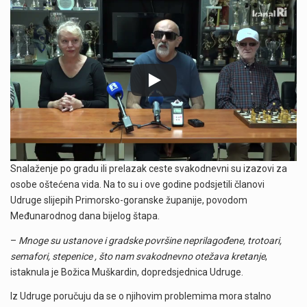
Snalaženje po gradu ili prelazak ceste svakodnevni su izazovi za
osobe oštećena vida. Na to su i ove godine podsjetili članovi
Udruge slijepih Primorsko-goranske županije, povodom
Međunarodnog dana bijelog štapa.
–
Mnoge su ustanove i gradske površine neprilagođene, trotoari,
semafori, stepenice , što nam svakodnevno otežava kretanje
,
istaknula je Božica Muškardin, dopredsjednica Udruge.
Iz Udruge poručuju da se o njihovim problemima mora stalno