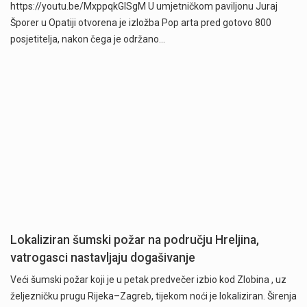
https://youtu.be/MxppqkGISgM U umjetničkom paviljonu Juraj
Šporer u Opatiji otvorena je izložba Pop arta pred gotovo 800
posjetitelja, nakon čega je održano…
Lokaliziran šumski požar na području Hreljina,
vatrogasci nastavljaju dogašivanje
Veći šumski požar koji je u petak predvečer izbio kod Zlobina , uz
željezničku prugu Rijeka–Zagreb, tijekom noći je lokaliziran. Širenja