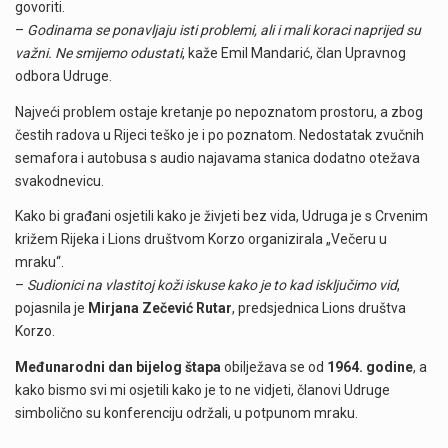
govoriti.
–
Godinama se ponavljaju isti problemi, ali i mali koraci naprijed su
važni. Ne smijemo odustati
, kaže Emil Mandarić, član Upravnog
odbora Udruge.
Najveći problem ostaje kretanje po nepoznatom prostoru, a zbog
čestih radova u Rijeci teško je i po poznatom. Nedostatak zvučnih
semafora i autobusa s audio najavama stanica dodatno otežava
svakodnevicu.
Kako bi građani osjetili kako je živjeti bez vida, Udruga je s Crvenim
križem Rijeka i Lions društvom Korzo organizirala „Večeru u
mraku“.
–
Sudionici na vlastitoj koži iskuse kako je to kad isključimo vid
,
pojasnila je
Mirjana Zečević Rutar
, predsjednica Lions društva
Korzo.
Međunarodni dan bijelog štapa
obilježava se od
1964. godine
, a
kako bismo svi mi osjetili kako je to ne vidjeti, članovi Udruge
simbolično su konferenciju održali, u potpunom mraku.