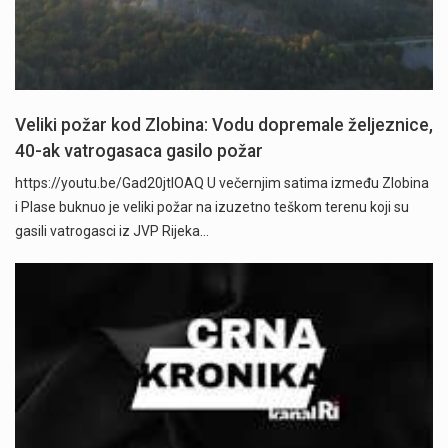
Veliki požar kod Zlobina: Vodu dopremale željeznice,
40-ak vatrogasaca gasilo požar
https://youtu.be/Gad20jtIOAQ U večernjim satima između Zlobina
i Plase buknuo je veliki požar na izuzetno teškom terenu koji su
gasili vatrogasci iz JVP Rijeka…