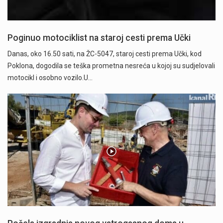
Poginuo motociklist na staroj cesti prema Učki
Danas, oko 16.50 sati, na ŽC-5047, staroj cesti prema Učki, kod
Poklona, dogodila se teška prometna nesreća u kojoj su sudjelovali
motocikl i osobno vozilo.U…