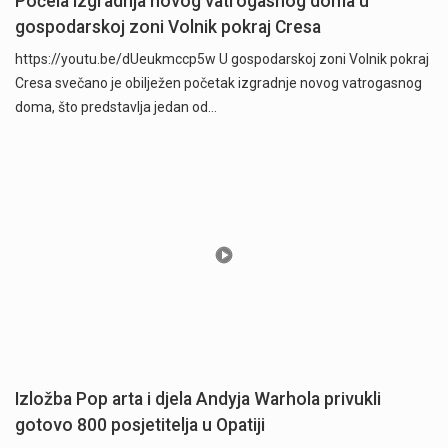
Počela izgradnja novog vatrogasnog doma u
gospodarskoj zoni Volnik pokraj Cresa
https://youtu.be/dUeukmccp5w U gospodarskoj zoni Volnik pokraj
Cresa svečano je obilježen početak izgradnje novog vatrogasnog
doma, što predstavlja jedan od…
Izložba Pop arta i djela Andyja Warhola privukli
gotovo 800 posjetitelja u Opatiji