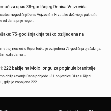
 pomoć za spas 38-godišnjeg Denisa Vejzovića
etosmogodišnji Denis Vejzović iz Hrvatske doživio je puknuće
je od dana prije nego…
ješake: 75-godišnjakinja teško ozlijeđena na
tnoj nesreći u Rijeci teško je ozlijeđena 75-godišnja pješakinja,
akšim ozljedama.…
i: 222 baklje na Molo longu za poginule branitelje
o obilježavanje Dana pobjede i 31. obljetnice Oluje u Rijeci
u, gdje je zapaljeno 222…