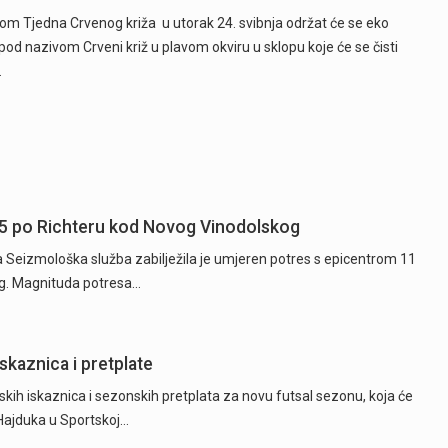
m Tjedna Crvenog križa u utorak 24. svibnja održat će se eko
 pod nazivom Crveni križ u plavom okviru u sklopu koje će se čisti
…
5 po Richteru kod Novog Vinodolskog
ta Seizmološka služba zabilježila je umjeren potres s epicentrom 11
g. Magnituda potresa…
skaznica i pretplate
kih iskaznica i sezonskih pretplata za novu futsal sezonu, koja će
 Hajduka u Sportskoj…