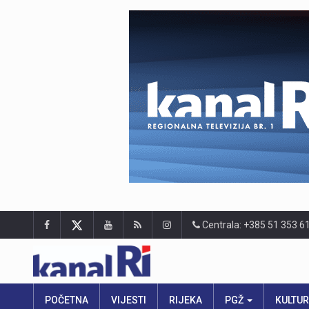
Centrala: +385 51 353 6
POČETNA
VIJESTI
RIJEKA
PGŽ
KULTU