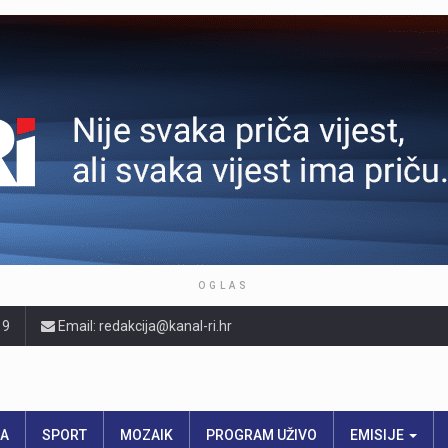
OGLAS
19
Email: redakcija@kanal-ri.hr
RA
SPORT
MOZAIK
PROGRAM UŽIVO
EMISIJE