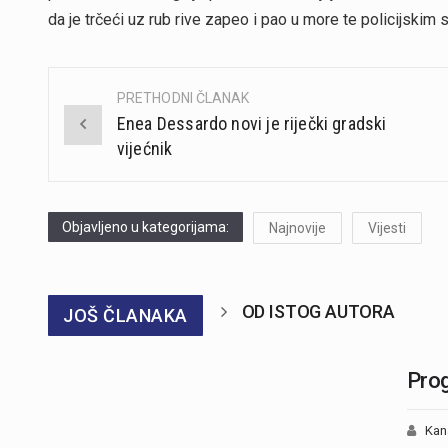
da je trčeći uz rub rive zapeo i pao u more te policijskim
PRETHODNI ČLANAK
Post
Enea Dessardo novi je riječki gradski
navigation
vijećnik
Objavljeno u kategorijama:
Najnovije
Vijesti
OD ISTOG AUTORA
JOŠ ČLANAKA
Prog
Kan