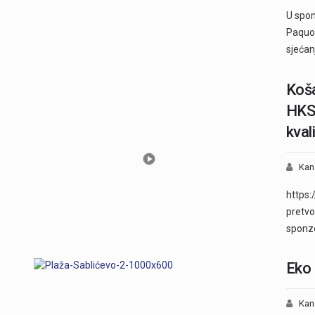
U spom
Paquol
sjećan
Koša
HKS 
kval
Kan
https:
pretvo
sponz
Eko 
Kan