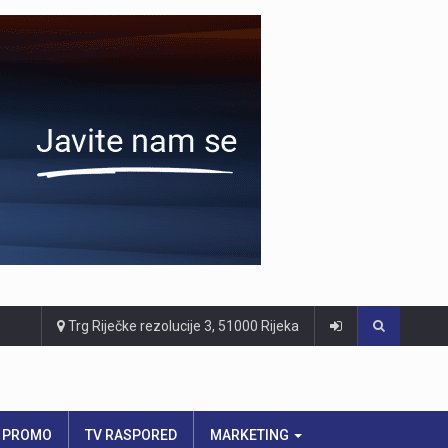
Trg Riječke rezolucije 3, 51000 Rijeka
PROMO
TV RASPORED
MARKETING