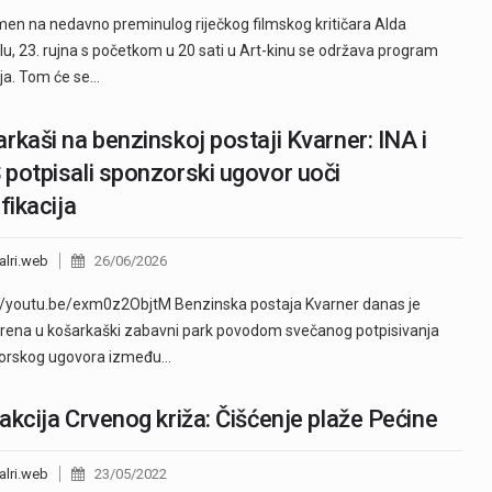
en na nedavno preminulog riječkog filmskog kritičara Alda
u, 23. rujna s početkom u 20 sati u Art-kinu se održava program
ja. Tom će se…
rkaši na benzinskoj postaji Kvarner: INA i
potpisali sponzorski ugovor uoči
ifikacija
alri.web
26/06/2026
//youtu.be/exm0z2ObjtM Benzinska postaja Kvarner danas je
rena u košarkaški zabavni park povodom svečanog potpisivanja
orskog ugovora između…
akcija Crvenog križa: Čišćenje plaže Pećine
alri.web
23/05/2022