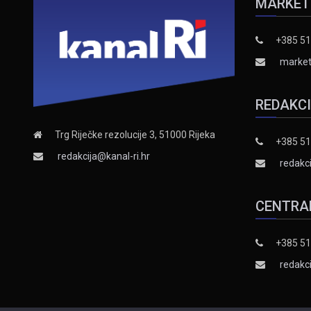
MARKET
+385 51
market
REDAKC
Trg Riječke rezolucije 3, 51000 Rijeka
+385 51
redakcija@kanal-ri.hr
redakci
CENTRA
+385 51
redakci