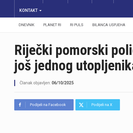
KONTAKT
DNEVNIK
PLANET RI
RI PULS
BILANCA USPJEHA
Riječki pomorski poli
još jednog utopljenik
Članak objavljen:
06/10/2025
Podijeli na Facebook
Podijeli na X