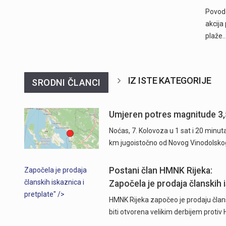
Povodo
akcija
plaže
IZ ISTE KATEGORIJE
SRODNI ČLANCI
Umjeren potres magnitude 3,
Noćas, 7. Kolovoza u 1 sat i 20 minu
km jugoistočno od Novog Vinodolsko
Postani član HMNK Rijeka:
Započela je prodaja
članskih iskaznica i
Započela je prodaja članskih i
pretplate" />
HMNK Rijeka započeo je prodaju člans
biti otvorena velikim derbijem protiv