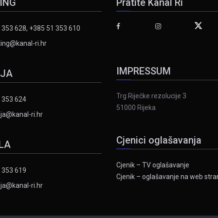
ING
Pratite Kanal Ri
 353 628, +385 51 353 610
ing@kanal-ri.hr
IMPRESSUM
IJA
Trg Riječke rezolucije 3
 353 624
51000 Rijeka
ja@kanal-ri.hr
Cjenici oglašavanja
LA
Cjenik – TV oglašavanje
 353 619
Cjenik – oglašavanje na web stran
ja@kanal-ri.hr