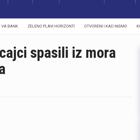
VA BANK
ZELENO PLAVI HORIZONTI
OTVORENI I KAD NISMO
K
cajci spasili iz mora
a