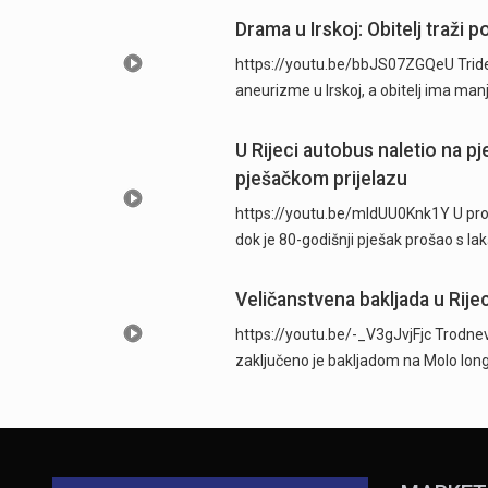
Drama u Irskoj: Obitelj traži
https://youtu.be/bbJS07ZGQeU Trides
aneurizme u Irskoj, a obitelj ima man
U Rijeci autobus naletio na p
pješačkom prijelazu
https://youtu.be/mldUU0Knk1Y U prome
dok je 80-godišnji pješak prošao s l
Veličanstvena bakljada u Rijec
https://youtu.be/-_V3gJvjFjc Trodnevn
zaključeno je bakljadom na Molo long