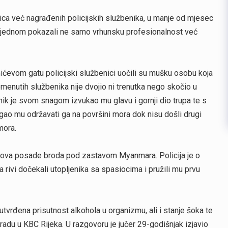
ca već nagrađenih policijskih službenika, u manje od mjesec
 još jednom pokazali ne samo vrhunsku profesionalnost već
ićevom gatu policijski službenici uočili su mušku osobu koja
menutih službenika nije dvojio ni trenutka nego skočio u
ik je svom snagom izvukao mu glavu i gornji dio trupa te s
gao mu održavati ga na površini mora dok nisu došli drugi
mora.
lanova posade broda pod zastavom Myanmara. Policija je o
 rivi dočekali utopljenika sa spasiocima i pružili mu prvu
tvrđena prisutnost alkohola u organizmu, ali i stanje šoka te
adu u KBC Rijeka. U razgovoru je jučer 29-godišnjak izjavio