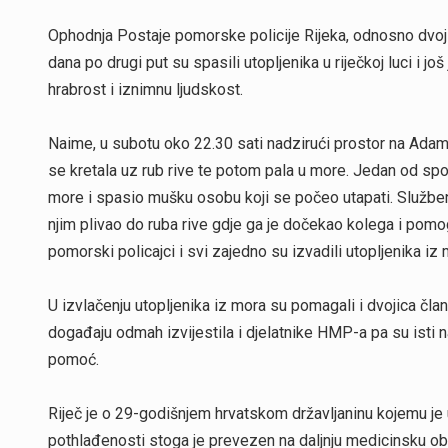
Ophodnja Postaje pomorske policije Rijeka, odnosno dvoji
dana po drugi put su spasili utopljenika u riječkoj luci i
hrabrost i iznimnu ljudskost.
Naime, u subotu oko 22.30 sati nadzirući prostor na Adam
se kretala uz rub rive te potom pala u more. Jedan od spo
more i spasio mušku osobu koji se počeo utapati. Služben
njim plivao do ruba rive gdje ga je dočekao kolega i pomo
pomorski policajci i svi zajedno su izvadili utopljenika iz 
U izvlačenju utopljenika iz mora su pomagali i dvojica č
događaju odmah izvijestila i djelatnike HMP-a pa su isti na
pomoć.
Riječ je o 29-godišnjem hrvatskom državljaninu kojemu je u
pothlađenosti stoga je prevezen na daljnju medicinsku obr