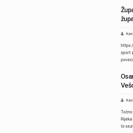
Župa
župa
Kan
https:
sport 
poveća
Osam
Vešo
Kan
Točno 
Rijeka 
to se