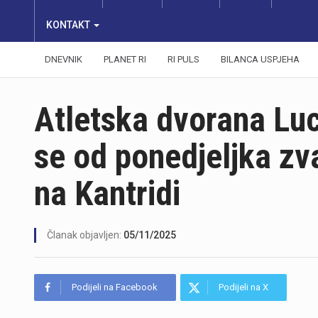
KONTAKT
DNEVNIK
PLANET RI
RI PULS
BILANCA USPJEHA
Atletska dvorana Luc
se od ponedjeljka zv
na Kantridi
Članak objavljen:
05/11/2025
Podijeli na Facebook
Podijeli na X