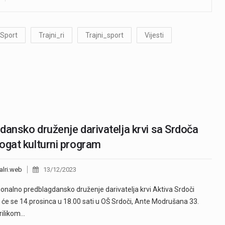
Sport
Trajni_ri
Trajni_sport
Vijesti
dansko druženje darivatelja krvi sa Srdoča
ogat kulturni program
alri.web
13/12/2023
ionalno predblagdansko druženje darivatelja krvi Aktiva Srdoči
 će se 14.prosinca u 18.00 sati u OŠ Srdoči, Ante Modrušana 33.
rilikom…