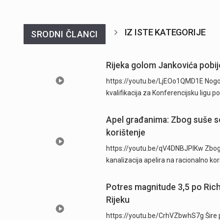
IZ ISTE KATEGORIJE
SRODNI ČLANCI
Rijeka golom Jankovića pobije
https://youtu.be/LjEOo1QMD1E Nogometa
kvalifikacija za Konferencijsku ligu
Apel građanima: Zbog suše se
korištenje
https://youtu.be/qV4DNBJPlKw Zbog d
kanalizacija apelira na racionalno ko
Potres magnitude 3,5 po Ric
Rijeku
https://youtu.be/CrhVZbwhS7g Šire p