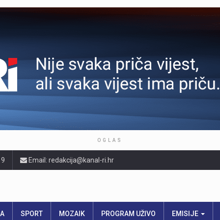
OGLAS
19
Email: redakcija@kanal-ri.hr
RA
SPORT
MOZAIK
PROGRAM UŽIVO
EMISIJE