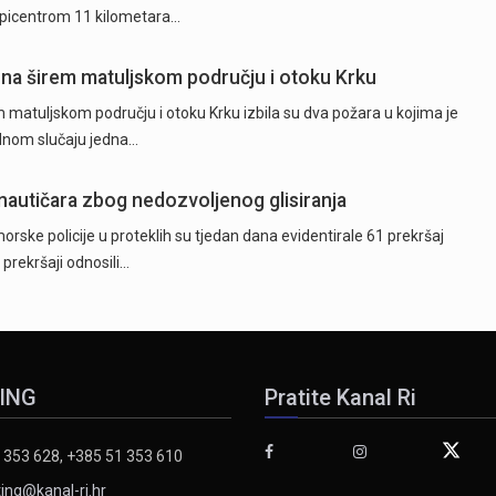
epicentrom 11 kilometara…
 na širem matuljskom području i otoku Krku
 matuljskom području i otoku Krku izbila su dva požara u kojima je
ednom slučaju jedna…
 nautičara zbog nedozvoljenog glisiranja
orske policije u proteklih su tjedan dana evidentirale 61 prekršaj
 prekršaji odnosili…
ING
Pratite Kanal Ri
 353 628, +385 51 353 610
ing@kanal-ri.hr