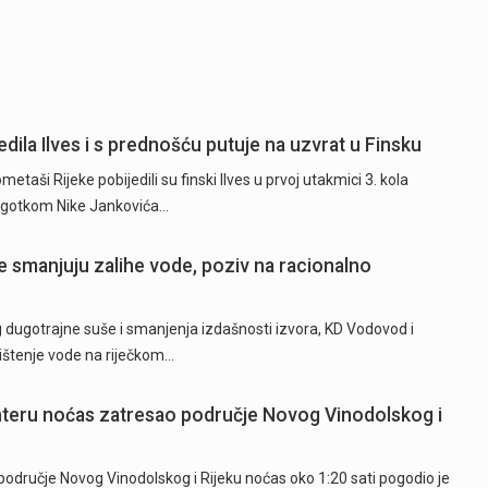
dila Ilves i s prednošću putuje na uzvrat u Finsku
ši Rijeke pobijedili su finski Ilves u prvoj utakmici 3. kola
 pogotkom Nike Jankovića…
 smanjuju zalihe vode, poziv na racionalno
ugotrajne suše i smanjenja izdašnosti izvora, KD Vodovod i
rištenje vode na riječkom…
hteru noćas zatresao područje Novog Vinodolskog i
odručje Novog Vinodolskog i Rijeku noćas oko 1:20 sati pogodio je