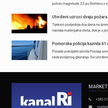
potres magnitude 3,5 po Richteru s 
Utvrđeni uzroci dvaju požara
Tijekom posljednja dva dana na širem
nastala materijalna šteta, dok je u j
Pomorska policija kaznila 61
Posade policijskih plovila Postaje pom
nedozvoljenog glisiranja. Svi utvrđeni
MARKET
+385 51
market