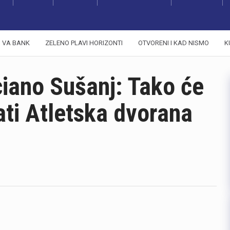
VA BANK
ZELENO PLAVI HORIZONTI
OTVORENI I KAD NISMO
K
iano Sušanj: Tako će
ati Atletska dvorana