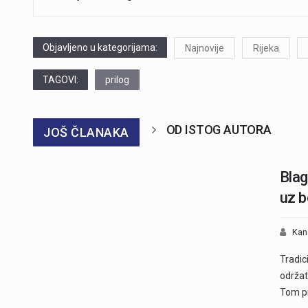
Objavljeno u kategorijama:
Najnovije
Rijeka
TAGOVI:
prilog
OD ISTOG AUTORA
JOŠ ČLANAKA
Blag
uz b
Kan
Tradic
održat
Tom p