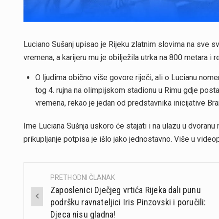
Luciano Sušanj upisao je Rijeku zlatnim slovima na sve svje
vremena, a karijeru mu je obilježila utrka na 800 metara i r
O ljudima obično više govore riječi, ali o Lucianu nom
tog 4. rujna na olimpijskom stadionu u Rimu gdje postaj
vremena, rekao je jedan od predstavnika inicijative Bra
Ime Luciana Sušnja uskoro će stajati i na ulazu u dvoranu na 
prikupljanje potpisa je išlo jako jednostavno. Više u videop
PRETHODNI ČLANAK
Post
Zaposlenici Dječjeg vrtića Rijeka dali punu
navigation
podršku ravnateljici Iris Pinzovski i poručili:
Djeca nisu gladna!