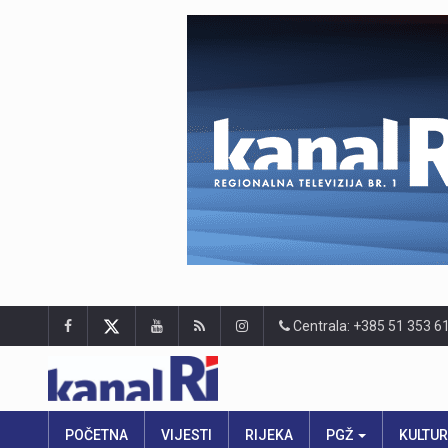
Centrala: +385 51 353 6
POČETNA
VIJESTI
RIJEKA
PGŽ
KULTU