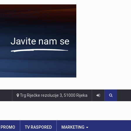
Trg Riječke rezolucije 3, 51000 Rijeka
PROMO
TV RASPORED
MARKETING