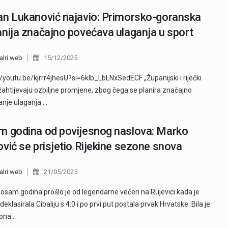
n Lukanović najavio: Primorsko-goranska
nija značajno povećava ulaganja u sport
alri.web
15/12/2025
//youtu.be/kjrrr4jhesU?si=6klb_LbLNxSedECF „Županijski i riječki
zahtijevaju ozbiljne promjene, zbog čega se planira značajno
nje ulaganja.…
 godina od povijesnog naslova: Marko
vić se prisjetio Rijekine sezone snova
alri.web
21/05/2025
osam godina prošlo je od legendarne večeri na Rujevici kada je
deklasirala Cibaliju s 4:0 i po prvi put postala prvak Hrvatske. Bila je
zona…