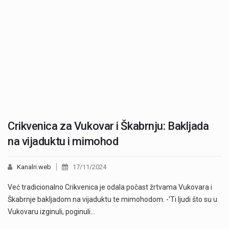
Crikvenica za Vukovar i Škabrnju: Bakljada
na vijaduktu i mimohod
Kanalri.web
17/11/2024
Već tradicionalno Crikvenica je odala počast žrtvama Vukovara i
Škabrnje bakljadom na vijaduktu te mimohodom. -'Ti ljudi što su u
Vukovaru izginuli, poginuli…