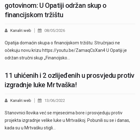
gotovinom: U Opatiji održan skup o
financijskom tržištu
Kanalri.web
08/05/2026
Opatija domaćin skupa o financijskom tržištu: Stručnjaci ne
očekuju novu krizu https://youtu.be/ZamaqCsXan4 U Opatiji je
održan stručni skup „Financijsko…
11 uhićenih i 2 ozlijeđenih u prosvjedu protiv
izgradnje luke Mrtvaška!
Kanalri.web
13/06/2022
Stanovnici Ilovika već se mjesecima bore i prosvjeduju protiv
projekta izgradnje velike luke u Mrtvaškoj. Pobunili su se i danas,
kada su u Mrtvašku stigli…