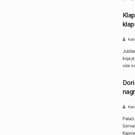
Klap
kla
Kan
Jubila
koja j
više o
Dori
nagr
Kan
Palači
Gervai
Kapić