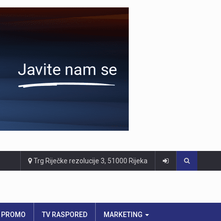
Trg Riječke rezolucije 3, 51000 Rijeka
PROMO
TV RASPORED
MARKETING