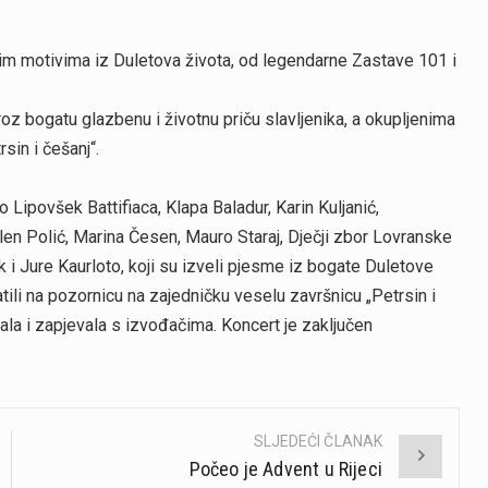
vim motivima iz Duletova života, od legendarne Zastave 101 i
roz bogatu glazbenu i životnu priču slavljenika, a okupljenima
rsin i češanj“.
 Lipovšek Battifiaca, Klapa Baladur, Karin Kuljanić,
Alen Polić, Marina Česen, Mauro Staraj, Dječji zbor Lovranske
 i Jure Kaurloto, koji su izveli pjesme iz bogate Duletove
tili na pozornicu na zajedničku veselu završnicu „Petrsin i
stala i zapjevala s izvođačima. Koncert je zaključen
SLJEDEĆI ČLANAK
Počeo je Advent u Rijeci