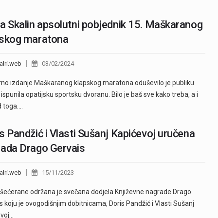
a Skalin apsolutni pobjednik 15. Maškaranog
pskog maratona
alri.web
03/02/2024
rno izdanje Maškaranog klapskog maratona oduševilo je publiku
e ispunila opatijsku sportsku dvoranu. Bilo je baš sve kako treba, a i
d toga.…
s Pandžić i Vlasti Sušanj Kapićevoj uručena
ada Drago Gervais
alri.web
15/11/2023
 šećerane održana je svečana dodjela Književne nagrade Drago
s koju je ovogodišnjim dobitnicama, Doris Pandžić i Vlasti Sušanj
evoj…