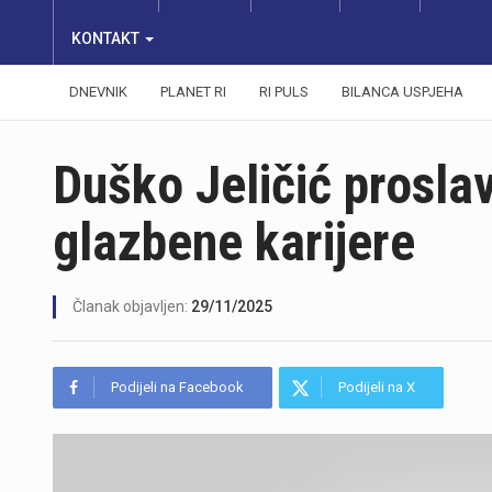
KONTAKT
DNEVNIK
PLANET RI
RI PULS
BILANCA USPJEHA
Duško Jeličić prosla
glazbene karijere
Članak objavljen:
29/11/2025
Podijeli na Facebook
Podijeli na X