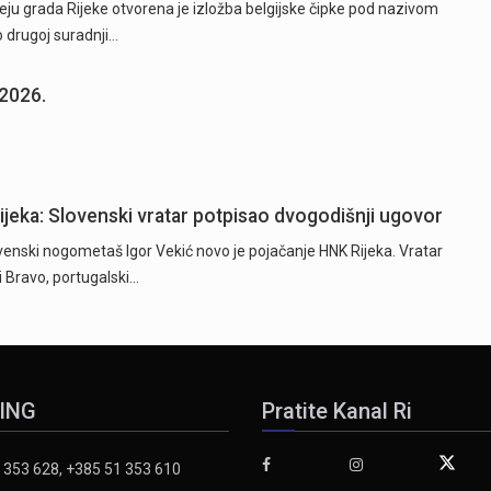
ju grada Rijeke otvorena je izložba belgijske čipke pod nazivom
o drugoj suradnji…
.2026.
Rijeka: Slovenski vratar potpisao dvogodišnji ugovor
ski nogometaš Igor Vekić novo je pojačanje HNK Rijeka. Vratar
ki Bravo, portugalski…
ING
Pratite Kanal Ri
 353 628, +385 51 353 610