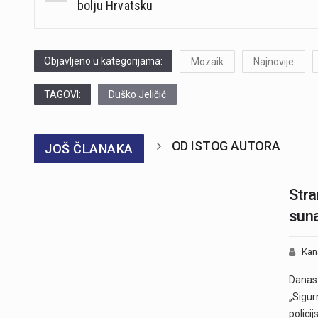
navigation
bolju Hrvatsku
Objavljeno u kategorijama:
Mozaik
Najnovije
TAGOVI:
Duško Jeličić
OD ISTOG AUTORA
JOŠ ČLANAKA
Stra
sun
Kan
Danas 
„Sigurn
policij