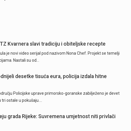
TZ Kvarnera slavi tradiciju i obiteljske recepte
la je novi video serijal pod nazivom Nona Chef. Projekt se temelji
ijama. Nastali su od…
nijeli desetke tisuća eura, policija izdala hitne
području Policijske uprave primorsko-goranske zabilježeno je devet
 tri ostale u pokušaju.…
eju grada Rijeke: Suvremena umjetnost niti privlači