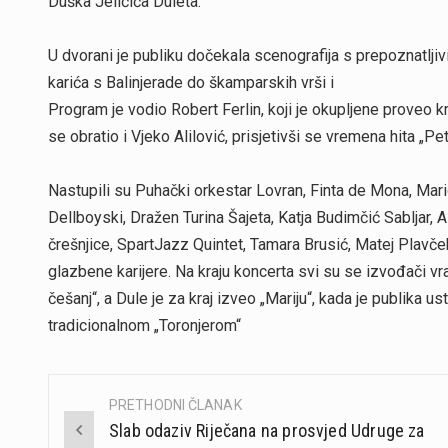
Duška Jeličića Duleta.
U dvorani je publiku dočekala scenografija s prepoznatlji
karića s Balinjerade do škamparskih vrši i
Program je vodio Robert Ferlin, koji je okupljene proveo k
se obratio i Vjeko Alilović, prisjetivši se vremena hita „Pet
Nastupili su Puhački orkestar Lovran, Finta de Mona, Mario
Dellboyski, Dražen Turina Šajeta, Katja Budimčić Sabljar, 
črešnjice, SpartJazz Quintet, Tamara Brusić, Matej Plavček
glazbene karijere. Na kraju koncerta svi su se izvođači vra
češanj“, a Dule je za kraj izveo „Mariju“, kada je publika u
tradicionalnom „Toronjerom“
PRETHODNI ČLANAK
Post
Slab odaziv Riječana na prosvjed Udruge za