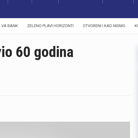
VA BANK
ZELENO PLAVI HORIZONTI
OTVORENI I KAD NISMO
K
vio 60 godina