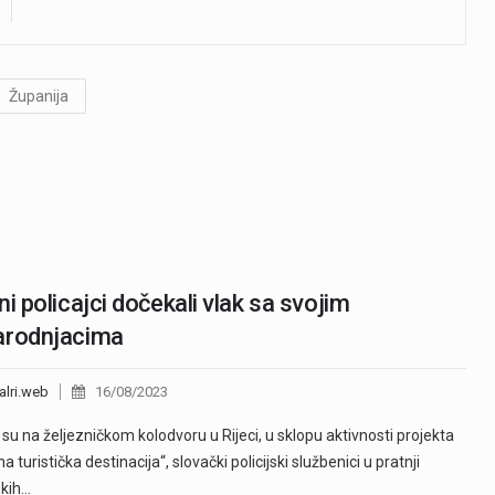
Županija
ni policajci dočekali vlak sa svojim
arodnjacima
alri.web
16/08/2023
su na željezničkom kolodvoru u Rijeci, u sklopu aktivnosti projekta
a turistička destinacija“, slovački policijski službenici u pratnji
skih…