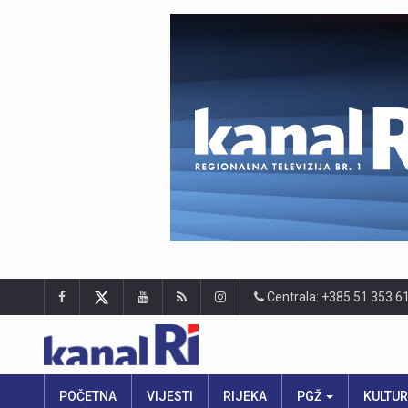
Centrala: +385 51 353 6
POČETNA
VIJESTI
RIJEKA
PGŽ
KULTU