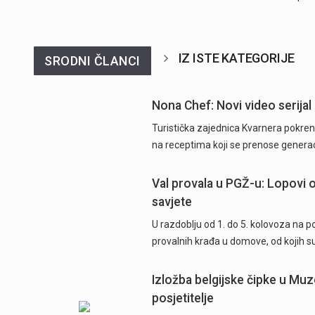
IZ ISTE KATEGORIJE
SRODNI ČLANCI
Nona Chef: Novi video serijal 
Turistička zajednica Kvarnera pokrenu
na receptima koji se prenose generac
Val provala u PGŽ-u: Lopovi od
savjete
U razdoblju od 1. do 5. kolovoza na 
provalnih krađa u domove, od kojih su
Izložba belgijske čipke u Muz
posjetitelje