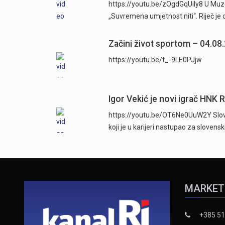
https://youtu.be/zOgdGqUily8 U Muze
„Suvremena umjetnost niti“. Riječ je 
Začini život sportom – 04.08
https://youtu.be/t_-9LE0PJjw
Igor Vekić je novi igrač HNK 
https://youtu.be/OT6Ne0UuW2Y Sloven
koji je u karijeri nastupao za slovens
MARKET
+385 51