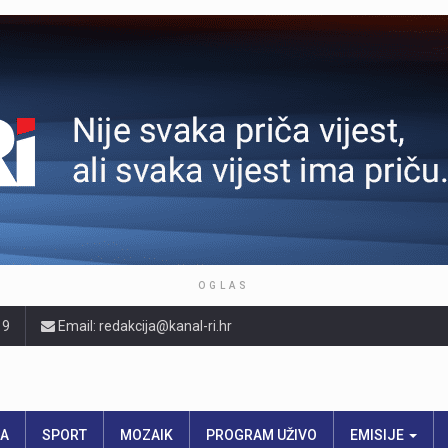
OGLAS
19
Email: redakcija@kanal-ri.hr
RA
SPORT
MOZAIK
PROGRAM UŽIVO
EMISIJE