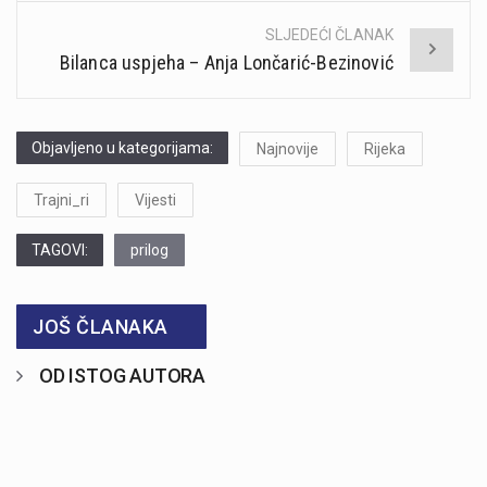
SLJEDEĆI ČLANAK
Bilanca uspjeha – Anja Lončarić-Bezinović
Objavljeno u kategorijama:
Najnovije
Rijeka
Trajni_ri
Vijesti
TAGOVI:
prilog
JOŠ ČLANAKA
OD ISTOG AUTORA