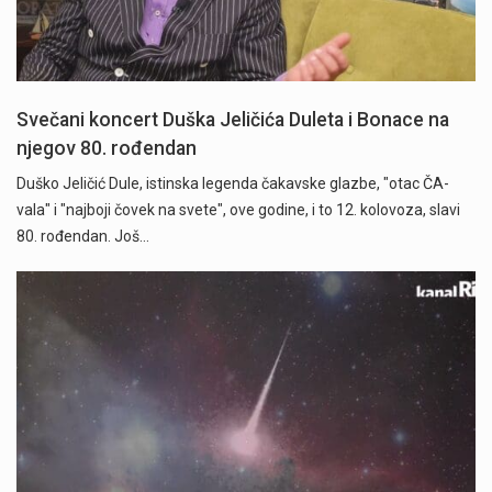
Svečani koncert Duška Jeličića Duleta i Bonace na
njegov 80. rođendan
Duško Jeličić Dule, istinska legenda čakavske glazbe, "otac ČA-
vala" i "najboji čovek na svete", ove godine, i to 12. kolovoza, slavi
80. rođendan. Još…