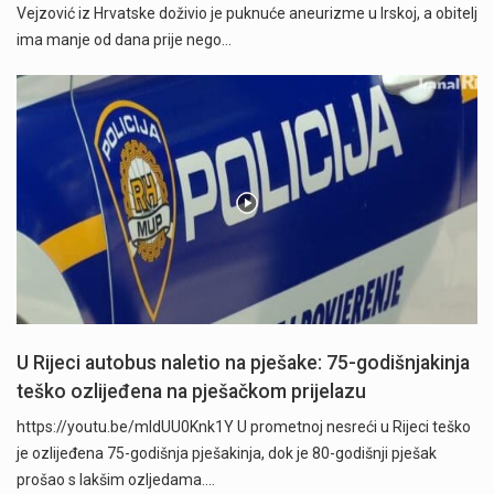
Vejzović iz Hrvatske doživio je puknuće aneurizme u Irskoj, a obitelj
ima manje od dana prije nego…
U Rijeci autobus naletio na pješake: 75-godišnjakinja
teško ozlijeđena na pješačkom prijelazu
https://youtu.be/mldUU0Knk1Y U prometnoj nesreći u Rijeci teško
je ozlijeđena 75-godišnja pješakinja, dok je 80-godišnji pješak
prošao s lakšim ozljedama.…