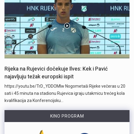
Rijeka na Rujevici dočekuje Ilves: Kek i Pavić
najavljuju težak europski ispit
https://youtu.be/TrD_YDDOMIw Nogometaši Rijeke večeras u 20
sati i 45 minuta na stadionu Rujevica igraju utakmicu trećeg kola
kvalifikacija za Konferencijsku…
KINO PROGRAM