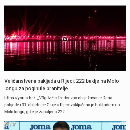
Veličanstvena bakljada u Rijeci: 222 baklje na Molo
longu za poginule branitelje
https://youtu.be/-_V3gJvjFjc Trodnevno obilježavanje Dana
pobjede i 31. obljetnice Oluje u Rijeci zaključeno je bakljadom na
Molo longu, gdje je zapaljeno 222…