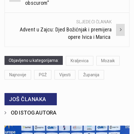
navigation
obscurom”
SLJEDEĆI ČLANAK
Advent u Zajcu: Djed Božićnjak i premijera
opere Ivica i Marica
Objavljeno u kategorijama:
Kraljevica
Mozaik
Najnovije
PGŽ
Vijesti
Županija
JOŠ ČLANAKA
OD ISTOG AUTORA