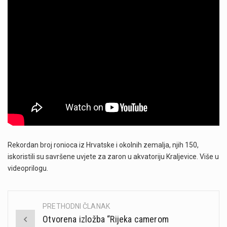
Rekordan broj ronioca iz Hrvatske i okolnih zemalja, njih 150,
iskoristili su savršene uvjete za zaron u akvatoriju Kraljevice. Više u
videoprilogu.
PRETHODNI ČLANAK
Post
Otvorena izložba “Rijeka camerom