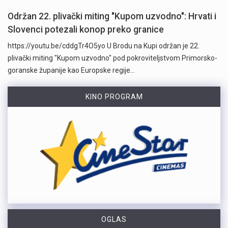
Održan 22. plivački miting "Kupom uzvodno": Hrvati i
Slovenci potezali konop preko granice
https://youtu.be/cddgTr4O5yo U Brodu na Kupi održan je 22.
plivački miting "Kupom uzvodno" pod pokroviteljstvom Primorsko-
goranske županije kao Europske regije…
KINO PROGRAM
OGLAS