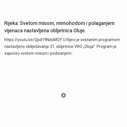
Rijeka: Svetom misom, mimohodom i polaganjem
vijenaca nastavljena obljetnica Oluje
https://youtu.be/Qpd19NdsMQY U Rijeci je svečanim programom
nastavljeno obilježavanje 31. obljetnice VRO „Oluja”. Program je
započeo svetom misom i podizanjem…