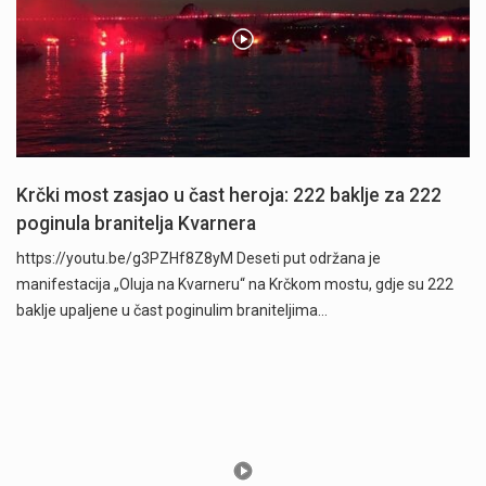
Krčki most zasjao u čast heroja: 222 baklje za 222
poginula branitelja Kvarnera
https://youtu.be/g3PZHf8Z8yM Deseti put održana je
manifestacija „Oluja na Kvarneru“ na Krčkom mostu, gdje su 222
baklje upaljene u čast poginulim braniteljima…