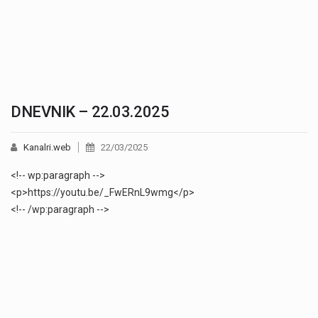
DNEVNIK – 22.03.2025
Kanalri.web
22/03/2025
<!-- wp:paragraph -->
<p>https://youtu.be/_FwERnL9wmg</p>
<!-- /wp:paragraph -->