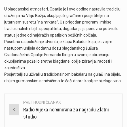
U blagdanskoj atmosferi, Opatija je i ove godine nastavila tradiciju
druženja na Viliju Božju, okupljajući građane i posjetitelje na
jutarnjem susretu “na mrkate”. Uz prigodan program i mirise
tradicionalnih ribljih specijaliteta, događanje je ponovno potvrdilo
status jedne od najdražih opatijskih božićnih običaja.
Posebno raspoloženje stvorila je klapa Baladur, koja je svojim
nastupom unijela dodatnu dozu blagdanskog šušura.
Gradonačelnik Opatije Fernando Kirigin u svom je obraćanju
okupljenima poželio sretne blagdane, obilje zdravlja, radosti i
zajedništva.
Posjetitelji su uživali u tradicionalnom bakalaru na gulaš i na bijelo,
ribljim gurmanskim sendvičima te čaši dobre kapljice bijeloga vina.
PRETHODNI ČLANAK
Post
Radio Rijeka nominirana za nagradu Zlatni
navigation
studio