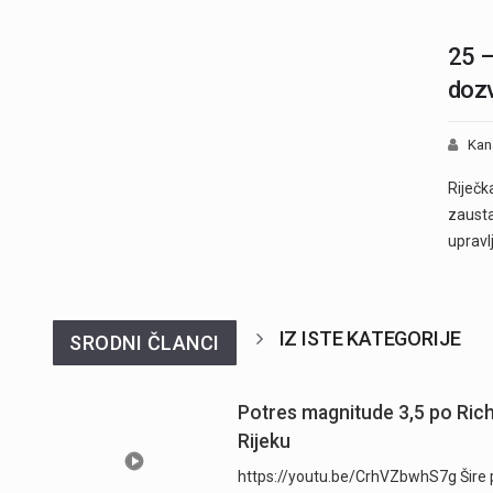
25 –
dozv
Kan
Riječk
zausta
upravl
IZ ISTE KATEGORIJE
SRODNI ČLANCI
Potres magnitude 3,5 po Ric
Rijeku
https://youtu.be/CrhVZbwhS7g Šire p