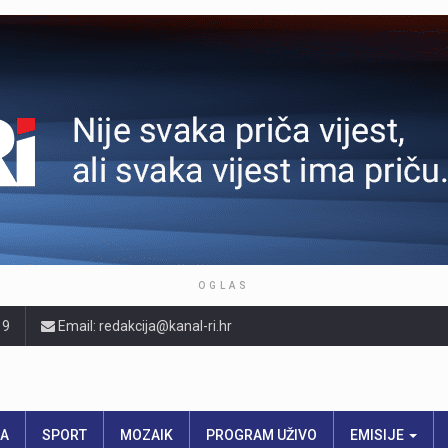
OGLAS
19
Email: redakcija@kanal-ri.hr
RA
SPORT
MOZAIK
PROGRAM UŽIVO
EMISIJE