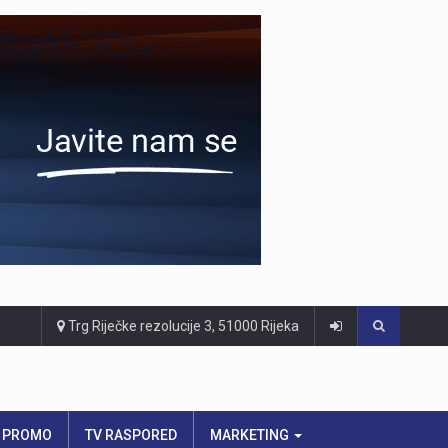
Trg Riječke rezolucije 3, 51000 Rijeka
PROMO
TV RASPORED
MARKETING