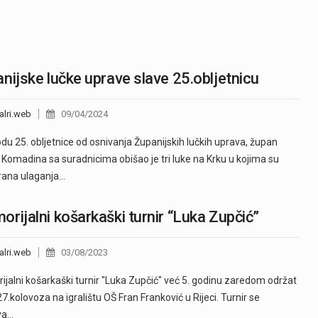
nijske lučke uprave slave 25.obljetnicu
alri.web
09/04/2024
du 25. obljetnice od osnivanja Županijskih lučkih uprava, župan
 Komadina sa suradnicima obišao je tri luke na Krku u kojima su
irana ulaganja…
rijalni košarkaški turnir “Luka Zupčić”
alri.web
03/08/2023
jalni košarkaški turnir "Luka Zupčić" već 5. godinu zaredom održat
27.kolovoza na igralištu OŠ Fran Franković u Rijeci. Turnir se
va…