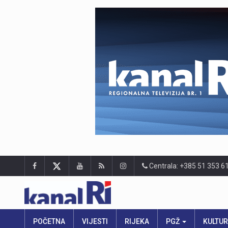
Centrala: +385 51 353 6
POČETNA
VIJESTI
RIJEKA
PGŽ
KULTU