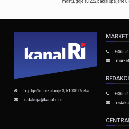
mostu, gdje su 222 baklje upaljene u
MARKET
+385 51
market
REDAKC
Trg Riječke rezolucije 3, 51000 Rijeka
+385 51
redakcija@kanal-ri.hr
redakci
CENTRA