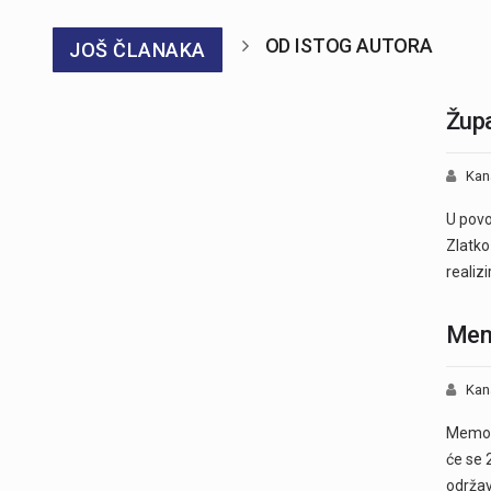
OD ISTOG AUTORA
JOŠ ČLANAKA
Župa
Kan
U povo
Zlatko
realiz
Memo
Kan
Memori
će se 
održa