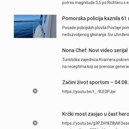
potres magnitude 3,5 po Richteru s 
Pomorska policija kaznila 61
Posade policijskih plovila Postaje pom
nedozvoljenog glisiranja. Svi utvrđeni
Nona Chef: Novi video serijal 
Turistička zajednica Kvarnera pokrenu
na receptima koji se prenose generac
Začini život sportom – 04.08
https://youtu.be/t_-9LE0PJjw
Krčki most zasjao u čast hero
https://youtu.be/g3PZHf8Z8yM Deseti