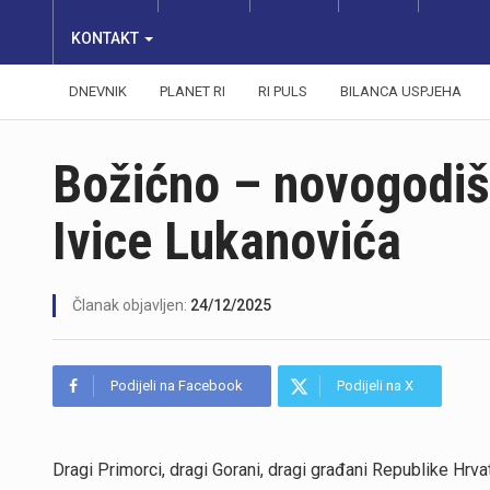
KONTAKT
DNEVNIK
PLANET RI
RI PULS
BILANCA USPJEHA
Božićno – novogodiš
Ivice Lukanovića
Članak objavljen:
24/12/2025
Podijeli na Facebook
Podijeli na X
Dragi Primorci, dragi Gorani, dragi građani Republike Hrva