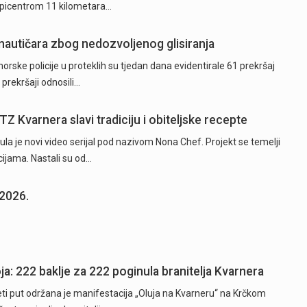
epicentrom 11 kilometara…
 nautičara zbog nedozvoljenog glisiranja
orske policije u proteklih su tjedan dana evidentirale 61 prekršaj
 prekršaji odnosili…
TZ Kvarnera slavi tradiciju i obiteljske recepte
la je novi video serijal pod nazivom Nona Chef. Projekt se temelji
ijama. Nastali su od…
.2026.
ja: 222 baklje za 222 poginula branitelja Kvarnera
 put održana je manifestacija „Oluja na Kvarneru“ na Krčkom