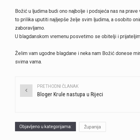
Božić u ljudima budi ono najbolje i podsjeća nas na prave 
to prilika uputiti najljepše želje svim ljudima, a osobit
zaboravljamo.
U blagdanskom vremenu posvetimo se obitelji i prijateljima,
Želim vam ugodne blagdane i neka nam Božić donese mir, a
svima vama.
PRETHODNI ČLANAK
Post
Bloger Krule nastupa u Rijeci
navigation
Objavljeno u kategorijama:
Županija