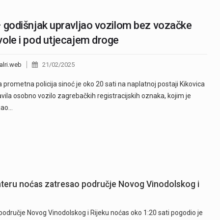
 godišnjak upravljao vozilom bez vozačke
ole i pod utjecajem droge
alri.web
21/02/2025
a prometna policija sinoć je oko 20 sati na naplatnoj postaji Kikovica
vila osobno vozilo zagrebačkih registracijskih oznaka, kojim je
jao…
hteru noćas zatresao područje Novog Vinodolskog i
odručje Novog Vinodolskog i Rijeku noćas oko 1:20 sati pogodio je