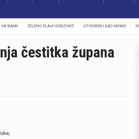
VA BANK
ZELENO PLAVI HORIZONTI
OTVORENI I KAD NISMO
K
nja čestitka župana
tske,