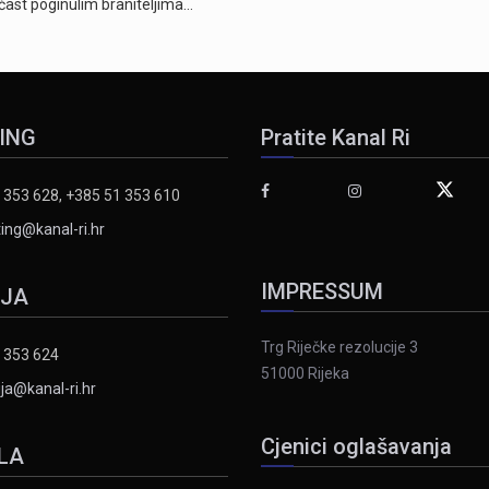
 čast poginulim braniteljima…
ING
Pratite Kanal Ri
 353 628, +385 51 353 610
ing@kanal-ri.hr
IMPRESSUM
IJA
Trg Riječke rezolucije 3
 353 624
51000 Rijeka
ja@kanal-ri.hr
Cjenici oglašavanja
LA