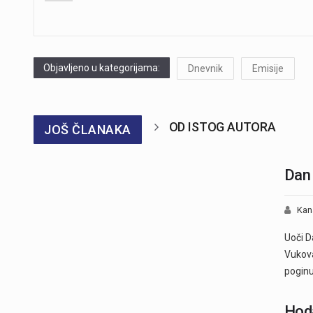
navigation
Objavljeno u kategorijama:
Dnevnik
Emisije
OD ISTOG AUTORA
JOŠ ČLANAKA
Dan 
Kan
Uoči D
Vukova
poginu
Hoda