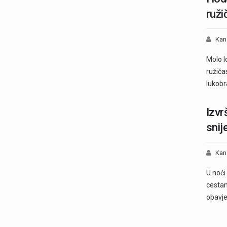
ruži
Kan
Molo l
ružiča
lukob
Izvr
snij
Kan
U noći
cestam
obavj