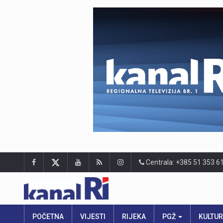
Centrala: +385 51 353 6
POČETNA
VIJESTI
RIJEKA
PGŽ
KULTU