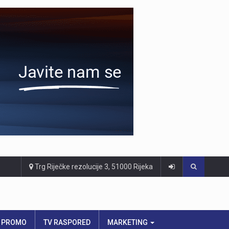
Trg Riječke rezolucije 3, 51000 Rijeka
PROMO
TV RASPORED
MARKETING