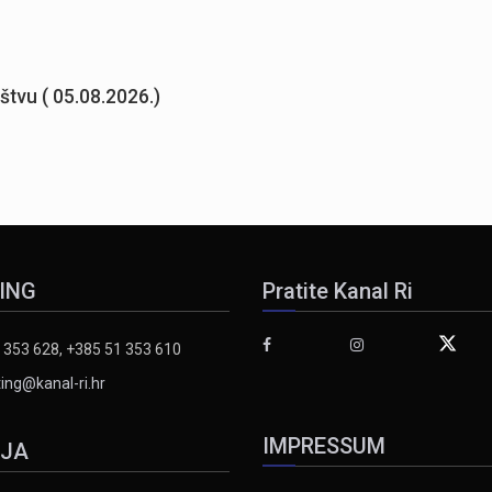
uštvu ( 05.08.2026.)
ING
Pratite Kanal Ri
 353 628, +385 51 353 610
ing@kanal-ri.hr
IMPRESSUM
IJA