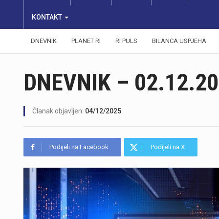
KONTAKT
DNEVNIK
PLANET RI
RI PULS
BILANCA USPJEHA
DNEVNIK – 02.12.20
Članak objavljen:
04/12/2025
Podijeli na Facebook
Podijeli na X