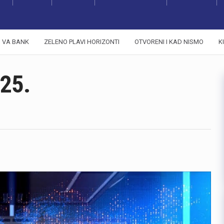
VA BANK
ZELENO PLAVI HORIZONTI
OTVORENI I KAD NISMO
K
25.