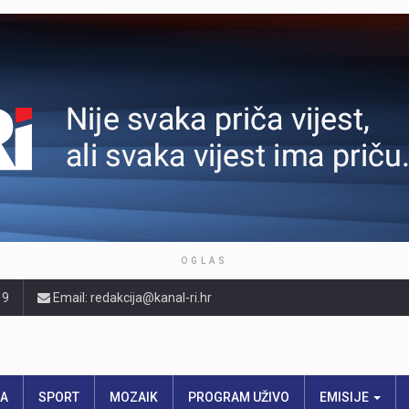
OGLAS
19
Email: redakcija@kanal-ri.hr
RA
SPORT
MOZAIK
PROGRAM UŽIVO
EMISIJE