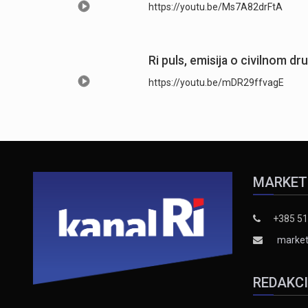
https://youtu.be/Ms7A82drFtA
Ri puls, emisija o civilnom dr
https://youtu.be/mDR29ffvagE
MARKET
+385 51
market
REDAKC