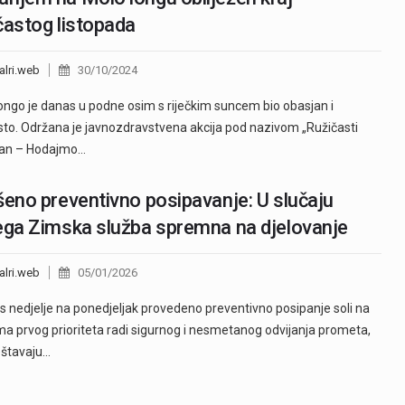
častog listopada
alri.web
30/10/2024
ongo je danas u podne osim s riječkim suncem bio obasjan i
sto. Održana je javnozdravstvena akcija pod nazivom „Ružičasti
ran – Hodajmo…
šeno preventivno posipavanje: U slučaju
ega Zimska služba spremna na djelovanje
alri.web
05/01/2026
 s nedjelje na ponedjeljak provedeno preventivno posipanje soli na
a prvog prioriteta radi sigurnog i nesmetanog odvijanja prometa,
eštavaju…