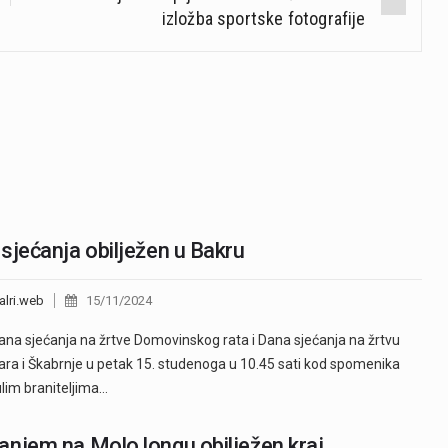
izložba sportske fotografije
sjećanja obilježen u Bakru
alri.web
15/11/2024
ana sjećanja na žrtve Domovinskog rata i Dana sjećanja na žrtvu
ra i Škabrnje u petak 15. studenoga u 10.45 sati kod spomenika
lim braniteljima…
njem na Molo longu obilježen kraj