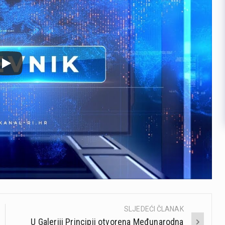
SLJEDEĆI ČLANAK
U Galeriji Principij otvorena Međunarodna