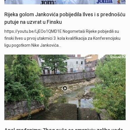
Rijeka golom Jankovića pobijedila Ilves i s prednošću
putuje na uzvrat u Finsku
https://youtu.be/LjEOo1QMD1E Nogometaši Rijeke pobijedili su
finski Ilves u prvoj utakmici 3. kola kvalifikacija za Konferencijsku
ligu pogotkom Nike Jankovića…