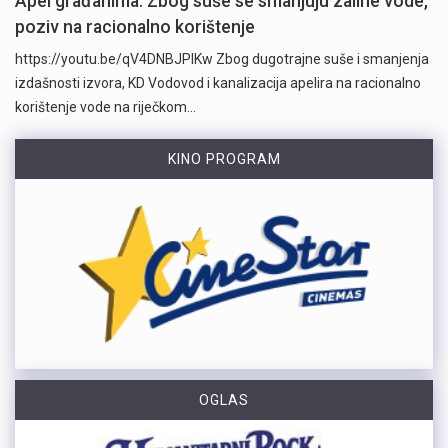
Apel građanima: Zbog suše se smanjuju zalihe vode,
poziv na racionalno korištenje
https://youtu.be/qV4DNBJPlKw Zbog dugotrajne suše i smanjenja
izdašnosti izvora, KD Vodovod i kanalizacija apelira na racionalno
korištenje vode na riječkom…
KINO PROGRAM
OGLAS