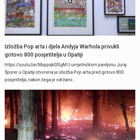
Izložba Pop arta i djela Andyja Warhola privukli
gotovo 800 posjetitelja u Opatiji
https://youtu.be/MxppqkGISgM U umjetničkom paviljonu Juraj
Šporer u Opatiji otvorena je izložba Pop arta pred gotovo 800
posjetitelja, nakon čega je održano…