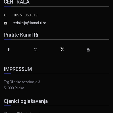
CENTRALA
+385 51 353 619
redakcija@kanal-ri.hr
Pratite Kanal Ri
IMPRESSUM
Trg Riječke rezolucije 3
51000 Rijeka
Cjenici oglašavanja