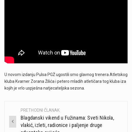
U novom izdanju Pulsa PGŽ ugostili smo glavnog trenera Atletskog
kluba Kvarner Zorana Žilića i petero mladih atletičara tog kluba iza
kojih je vrlo uspješna natjecateljska sezona.
PRETHODNI ČLANAK
Post
Blagdanski vikend u Fužinama: Sveti Nikola,
navigation
vlakić, izleti, radionice i paljenje druge