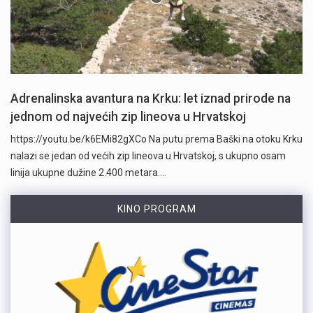
Adrenalinska avantura na Krku: let iznad prirode na
jednom od najvećih zip lineova u Hrvatskoj
https://youtu.be/k6EMi82gXCo Na putu prema Baški na otoku Krku
nalazi se jedan od većih zip lineova u Hrvatskoj, s ukupno osam
linija ukupne dužine 2.400 metara.…
KINO PROGRAM