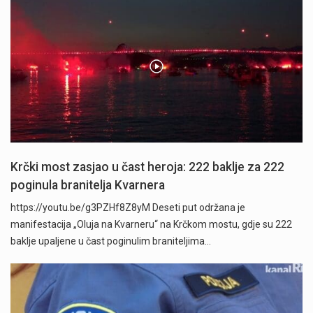
Krčki most zasjao u čast heroja: 222 baklje za 222
poginula branitelja Kvarnera
https://youtu.be/g3PZHf8Z8yM Deseti put održana je
manifestacija „Oluja na Kvarneru“ na Krčkom mostu, gdje su 222
baklje upaljene u čast poginulim braniteljima…