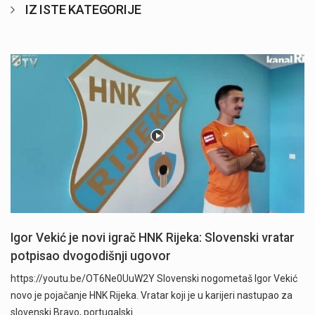
IZ ISTE KATEGORIJE
Igor Vekić je novi igrač HNK Rijeka: Slovenski vratar
potpisao dvogodišnji ugovor
https://youtu.be/OT6Ne0UuW2Y Slovenski nogometaš Igor Vekić
novo je pojačanje HNK Rijeka. Vratar koji je u karijeri nastupao za
slovenski Bravo, portugalski…