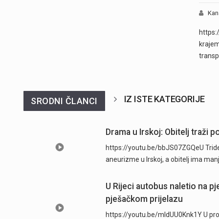
Kan
https:
krajem
transp
IZ ISTE KATEGORIJE
SRODNI ČLANCI
Drama u Irskoj: Obitelj traži
https://youtu.be/bbJS07ZGQeU Trides
aneurizme u Irskoj, a obitelj ima man
U Rijeci autobus naletio na p
pješačkom prijelazu
https://youtu.be/mldUU0Knk1Y U prome