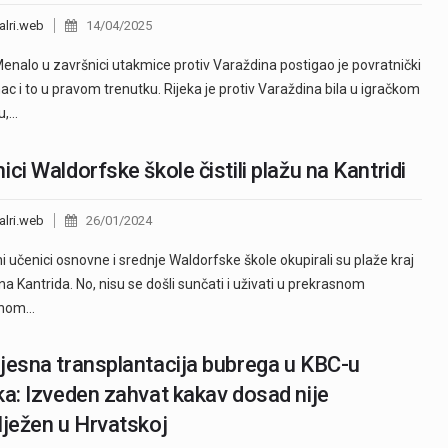
alri.web
14/04/2025
enalo u završnici utakmice protiv Varaždina postigao je povratnički
nac i to u pravom trenutku. Rijeka je protiv Varaždina bila u igračkom
tu,…
ici Waldorfske škole čistili plažu na Kantridi
alri.web
26/01/2024
ni učenici osnovne i srednje Waldorfske škole okupirali su plaže kraj
na Kantrida. No, nisu se došli sunčati i uživati u prekrasnom
anom…
jesna transplantacija bubrega u KBC-u
ka: Izveden zahvat kakav dosad nije
lježen u Hrvatskoj