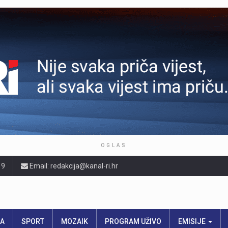
OGLAS
19
Email: redakcija@kanal-ri.hr
RA
SPORT
MOZAIK
PROGRAM UŽIVO
EMISIJE