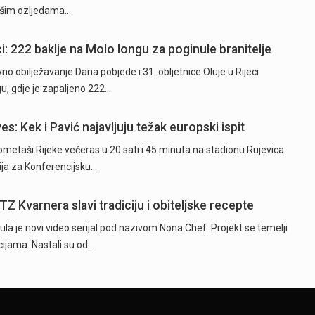
akšim ozljedama.…
i: 222 baklje na Molo longu za poginule branitelje
o obilježavanje Dana pobjede i 31. obljetnice Oluje u Rijeci
u, gdje je zapaljeno 222…
es: Kek i Pavić najavljuju težak europski ispit
taši Rijeke večeras u 20 sati i 45 minuta na stadionu Rujevica
cija za Konferencijsku…
TZ Kvarnera slavi tradiciju i obiteljske recepte
la je novi video serijal pod nazivom Nona Chef. Projekt se temelji
ijama. Nastali su od…