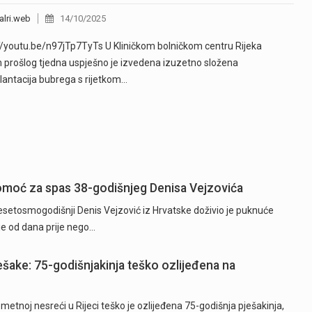
alri.web
14/10/2025
//youtu.be/n97jTp7TyTs U Kliničkom bolničkom centru Rijeka
 prošlog tjedna uspješno je izvedena izuzetno složena
lantacija bubrega s rijetkom…
 pomoć za spas 38-godišnjeg Denisa Vejzovića
etosmogodišnji Denis Vejzović iz Hrvatske doživio je puknuće
je od dana prije nego…
ješake: 75-godišnjakinja teško ozlijeđena na
tnoj nesreći u Rijeci teško je ozlijeđena 75-godišnja pješakinja,