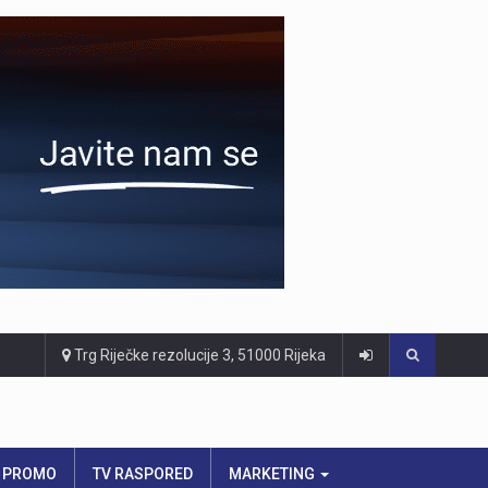
Trg Riječke rezolucije 3, 51000 Rijeka
PROMO
TV RASPORED
MARKETING