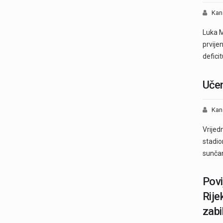
Kan
Luka M
prvije
defici
Učen
Kan
Vrijed
stadio
sunč
Povi
Rije
zabi