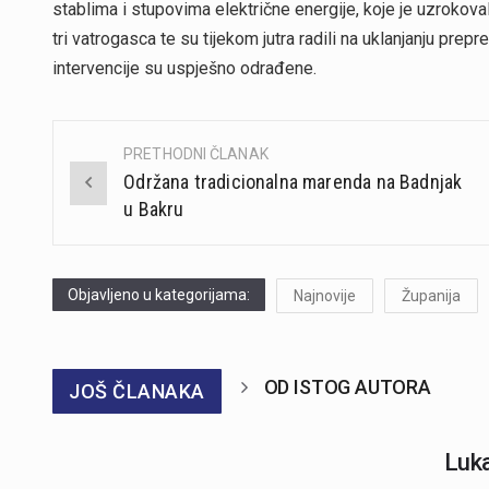
stablima i stupovima električne energije, koje je uzrokoval
tri vatrogasca te su tijekom jutra radili na uklanjanju prep
intervencije su uspješno odrađene.
PRETHODNI ČLANAK
Post
Održana tradicionalna marenda na Badnjak
navigation
u Bakru
Objavljeno u kategorijama:
Najnovije
Županija
OD ISTOG AUTORA
JOŠ ČLANAKA
Luka