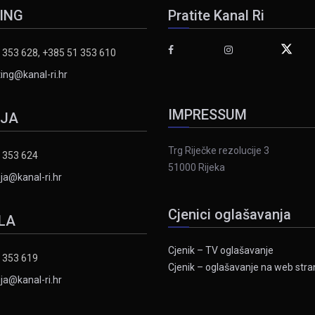
ING
Pratite Kanal Ri
 353 628, +385 51 353 610
ing@kanal-ri.hr
IMPRESSUM
IJA
Trg Riječke rezolucije 3
 353 624
51000 Rijeka
ja@kanal-ri.hr
Cjenici oglašavanja
LA
Cjenik – TV oglašavanje
 353 619
Cjenik – oglašavanje na web stran
ja@kanal-ri.hr