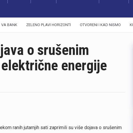
VA BANK
ZELENO PLAVI HORIZONTI
OTVORENI I KAD NISMO
K
java o srušenim
električne energije
ekom ranih jutarnjih sati zaprimili su više dojava o srušenim