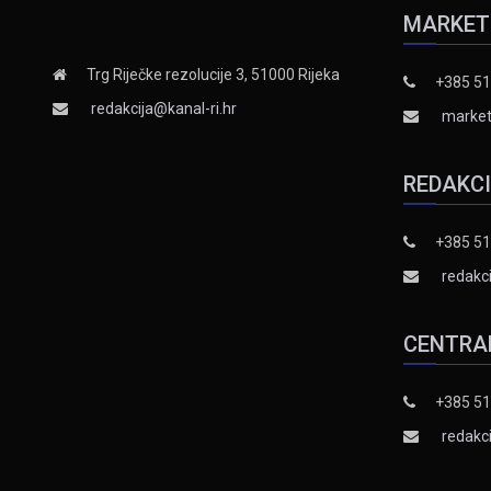
MARKET
Trg Riječke rezolucije 3, 51000 Rijeka
+385 51
redakcija@kanal-ri.hr
market
REDAKC
+385 51
redakci
CENTRA
+385 51
redakci