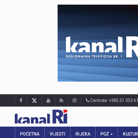
Centrala: +385 51 353 6
POČETNA
VIJESTI
RIJEKA
PGŽ
KULTU