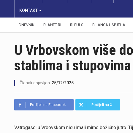
KONTAKT
DNEVNIK
PLANET RI
RI PULS
BILANCA USPJEHA
U Vrbovskom više do
stablima i stupovima 
Članak objavljen:
25/12/2025
Podijeli na Facebook
Podijeli na X
Vatrogasci u Vrbovskom nisu imali mirno božićno jutro. Tij