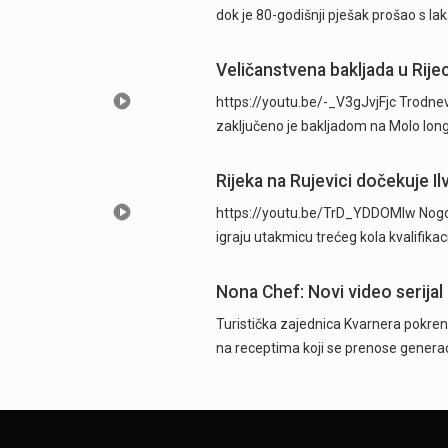
dok je 80-godišnji pješak prošao s l
Veličanstvena bakljada u Rijec
https://youtu.be/-_V3gJvjFjc Trodnevn
zaključeno je bakljadom na Molo long
Rijeka na Rujevici dočekuje Ilv
https://youtu.be/TrD_YDDOMIw Nogome
igraju utakmicu trećeg kola kvalifika
Nona Chef: Novi video serijal 
Turistička zajednica Kvarnera pokrenu
na receptima koji se prenose generac