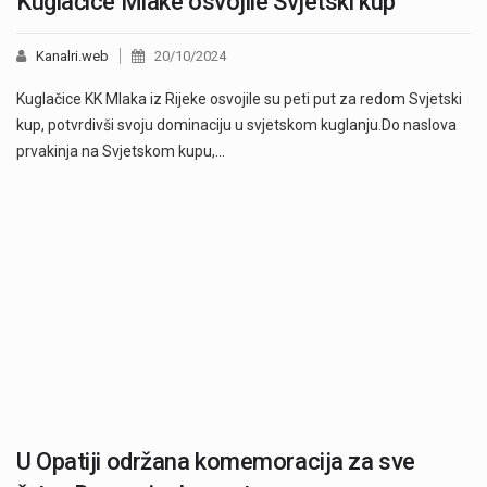
Kuglačice Mlake osvojile Svjetski kup
Kanalri.web
20/10/2024
Kuglačice KK Mlaka iz Rijeke osvojile su peti put za redom Svjetski
kup, potvrdivši svoju dominaciju u svjetskom kuglanju.Do naslova
prvakinja na Svjetskom kupu,…
U Opatiji održana komemoracija za sve