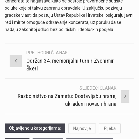
koncerata te naglašava kako ne postoje pravomoćne sudske
odluke koje bi takvu zabranu opravdale. U zaključku pozivaju
gradske vlasti da poštuju Ustav Republike Hrvatske, osiguraju javni
red i mir te omoguće održavanje koncerata, uz poruku da se
nadaju zakonitoj odluci bez političkih i ideoloških podjela.
PRETHODNI ČLANAK
Post
Održan 34. memorijalni turnir Zvonimir
navigation
Škerl
SLJEDEĆI ČLANAK
Razbojništvo na Zametu: Dostavljaču hrane,
ukradeni novac i hrana
Objavljeno u kategorijama:
Najnovije
Rijeka