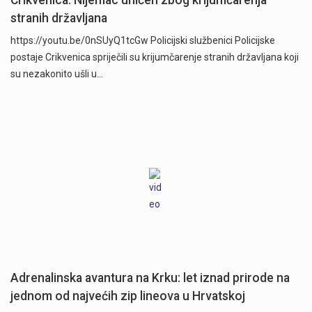
Crikvenica: Nijemac uhićen zbog krijumčarenja
stranih državljana
https://youtu.be/0nSUyQ1tcGw Policijski službenici Policijske
postaje Crikvenica spriječili su krijumčarenje stranih državljana koji
su nezakonito ušli u…
Adrenalinska avantura na Krku: let iznad prirode na
jednom od najvećih zip lineova u Hrvatskoj