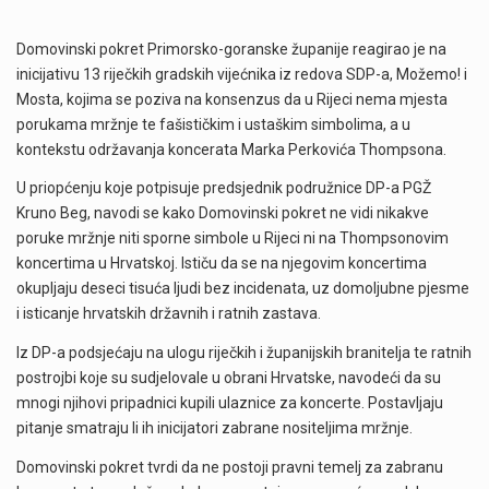
Domovinski pokret Primorsko-goranske županije reagirao je na
inicijativu 13 riječkih gradskih vijećnika iz redova SDP-a, Možemo! i
Mosta, kojima se poziva na konsenzus da u Rijeci nema mjesta
porukama mržnje te fašističkim i ustaškim simbolima, a u
kontekstu održavanja koncerata Marka Perkovića Thompsona.
U priopćenju koje potpisuje predsjednik podružnice DP-a PGŽ
Kruno Beg, navodi se kako Domovinski pokret ne vidi nikakve
poruke mržnje niti sporne simbole u Rijeci ni na Thompsonovim
koncertima u Hrvatskoj. Ističu da se na njegovim koncertima
okupljaju deseci tisuća ljudi bez incidenata, uz domoljubne pjesme
i isticanje hrvatskih državnih i ratnih zastava.
Iz DP-a podsjećaju na ulogu riječkih i županijskih branitelja te ratnih
postrojbi koje su sudjelovale u obrani Hrvatske, navodeći da su
mnogi njihovi pripadnici kupili ulaznice za koncerte. Postavljaju
pitanje smatraju li ih inicijatori zabrane nositeljima mržnje.
Domovinski pokret tvrdi da ne postoji pravni temelj za zabranu