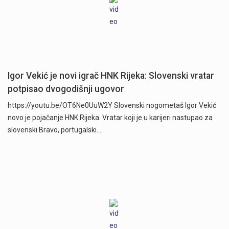
Igor Vekić je novi igrač HNK Rijeka: Slovenski vratar
potpisao dvogodišnji ugovor
https://youtu.be/OT6Ne0UuW2Y Slovenski nogometaš Igor Vekić
novo je pojačanje HNK Rijeka. Vratar koji je u karijeri nastupao za
slovenski Bravo, portugalski…