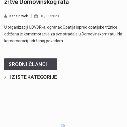
žrtve Domovinskog rata
Kanalri.web
18/11/2023
U organizaciji UDVDR-a, ogranak Opatija ispred opatijske tržnice
održana je komemoracija za sve stradale u Domovinskom ratu. Na
komemoraciji održanoj povodom…
SRODNI ČLANCI
IZ ISTE KATEGORIJE