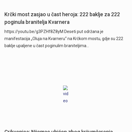
Krčki most zasjao u čast heroja: 222 baklje za 222
poginula branitelja Kvarnera
https://youtu.be/g3PZHf8Z8yM Deseti put održana je
manifestacija „Oluja na Kvarneru“ na Krčkom mostu, gdje su 222
baklje upaljene u čast poginulim braniteljima…