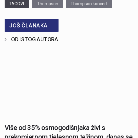
TAGOVI:
Thompson
Thompson koncert
JOŠ ČLANAKA
OD ISTOG AUTORA
Više od 35% osmogodišnjaka živi s
prekomjernom tjelesnom težinom, danas se