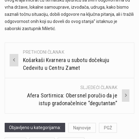
ovog kraja inicirat ću tematsku sjednicu sa svim odgovornima od
vrha države, lokalne samouprave, izvođača, udruga, kako bismo
saznali točnu situaciju, dobili odgovore na ključna pitanja, ali i tražili
odgovornost onih koji su doveli do ovog stanja” istaknuo je
saborski zastupnik Miletić.
PRETHODNI ČLANAK
Post
Košarkaši Kvarnera u subotu dočekuju
navigation
Cedevitu u Centru Zamet
SLJEDEĆI ČLANAK
Afera Sortirnica: Obersnel poručio da je
istup gradonačelnice “degutantan”
Objavljeno u kategorijama:
Najnovije
PGŽ