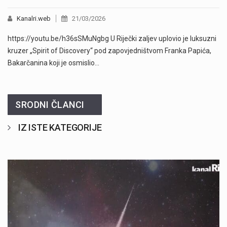
Kanalri.web
21/03/2026
https://youtu.be/h36sSMuNgbg U Riječki zaljev uplovio je luksuzni
kruzer „Spirit of Discovery“ pod zapovjedništvom Franka Papića,
Bakarčanina koji je osmislio…
SRODNI ČLANCI
IZ ISTE KATEGORIJE