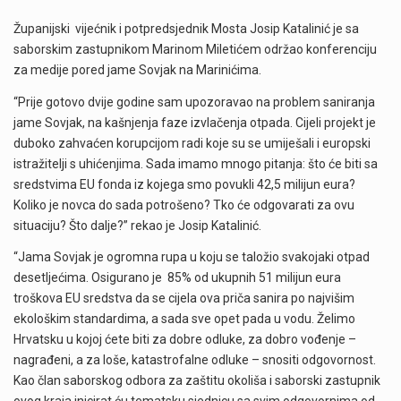
Županijski vijećnik i potpredsjednik Mosta Josip Katalinić je sa
saborskim zastupnikom Marinom Miletićem održao konferenciju
za medije pored jame Sovjak na Marinićima.
“Prije gotovo dvije godine sam upozoravao na problem saniranja
jame Sovjak, na kašnjenja faze izvlačenja otpada. Cijeli projekt je
duboko zahvaćen korupcijom radi koje su se umiješali i europski
istražitelji s uhićenjima. Sada imamo mnogo pitanja: što će biti sa
sredstvima EU fonda iz kojega smo povukli 42,5 milijun eura?
Koliko je novca do sada potrošeno? Tko će odgovarati za ovu
situaciju? Što dalje?” rekao je Josip Katalinić.
“Jama Sovjak je ogromna rupa u koju se taložio svakojaki otpad
desetljećima. Osigurano je 85% od ukupnih 51 milijun eura
troškova EU sredstva da se cijela ova priča sanira po najvišim
ekološkim standardima, a sada sve opet pada u vodu. Želimo
Hrvatsku u kojoj ćete biti za dobre odluke, za dobro vođenje –
nagrađeni, a za loše, katastrofalne odluke – snositi odgovornost.
Kao član saborskog odbora za zaštitu okoliša i saborski zastupnik