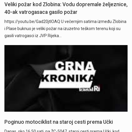
Veliki požar kod Zlobina: Vodu dopremale željeznice,
40-ak vatrogasaca gasilo požar
https://youtu.be/Gad20jtIOAQ U večernjim satima između Zlobina
i Plase buknuo je veliki požar na izuzetno teškom terenu koji su
gasili vatrogasci iz JVP Rijeka…
Poginuo motociklist na staroj cesti prema Učki
Danas, oko 16.50 sati, na ŽC-5047, staroj cesti prema Učki, kod