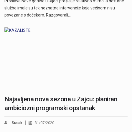
Proslava Nove godine u Rijeci prošla je relativno mirno, a dežurne
službe imale su tek neznatne intervencije koje većinom nisu
povezane s dočekom. Razgovarali…
Najavljena nova sezona u Zajcu: planiran
ambiciozni programski opstanak
LSusak
31/07/2020