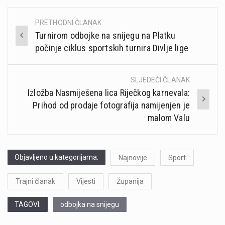
PRETHODNI ČLANAK
Post
Turnirom odbojke na snijegu na Platku
navigation
počinje ciklus sportskih turnira Divlje lige
SLJEDEĆI ČLANAK
Izložba Nasmiješena lica Riječkog karnevala:
Prihod od prodaje fotografija namijenjen je
malom Valu
Objavljeno u kategorijama:
Najnovije
Sport
Trajni članak
Vijesti
Županija
TAGOVI:
odbojka na snijegu