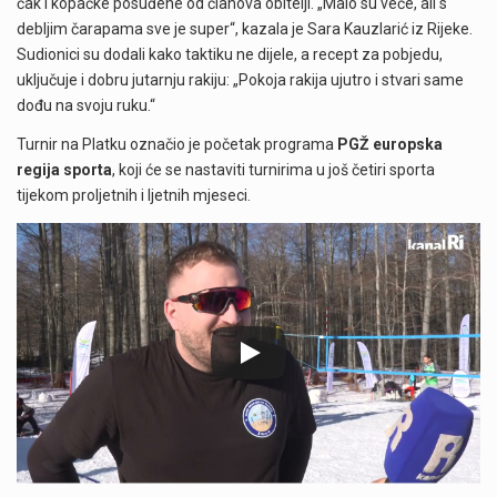
čak i kopačke posuđene od članova obitelji. „Malo su veće, ali s
debljim čarapama sve je super“, kazala je Sara Kauzlarić iz Rijeke.
Sudionici su dodali kako taktiku ne dijele, a recept za pobjedu,
uključuje i dobru jutarnju rakiju: „Pokoja rakija ujutro i stvari same
dođu na svoju ruku.“
Turnir na Platku označio je početak programa
PGŽ europska
regija sporta
, koji će se nastaviti turnirima u još četiri sporta
tijekom proljetnih i ljetnih mjeseci.