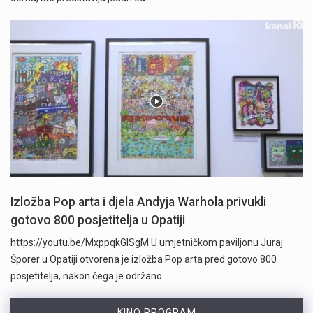
Izložba Pop arta i djela Andyja Warhola privukli
gotovo 800 posjetitelja u Opatiji
https://youtu.be/MxppqkGISgM U umjetničkom paviljonu Juraj
Šporer u Opatiji otvorena je izložba Pop arta pred gotovo 800
posjetitelja, nakon čega je održano…
KINO PROGRAM