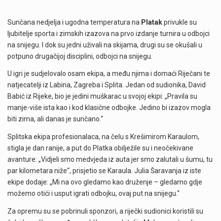
Sunčana nedjelja i ugodna temperatura na
Platak
privukle su
ljubitelje sporta i zimskih izazova na prvo izdanje turnira u odbojci
na snijegu. I dok su jedni uživali na skijama, drugi su se okušali u
potpuno drugačijoj disciplini, odbojci na snijegu.
U igri je sudjelovalo osam ekipa, a među njima i domaći Riječani te
natjecatelji iz Labina, Zagreba i Splita. Jedan od sudionika, David
Babić iz Rijeke, bio je jedini muškarac u svojoj ekipi: „Pravila su
manje-više ista kao i kod klasične odbojke. Jedino bi izazov mogla
biti zima, ali danas je sunčano.“
Splitska ekipa profesionalaca, na čelu s Krešimirom Karaulom,
stigla je dan ranije, a put do Platka obilježile su i neočekivane
avanture: „Vidjeli smo medvjeda iz auta jer smo zalutali u šumu, tu
par kilometara niže“, prisjetio se Karaula. Julia Šaravanja iz iste
ekipe dodaje: „Mi na ovo gledamo kao druženje – gledamo gdje
možemo otići i usput igrati odbojku, ovaj put na snijegu.“
Za opremu su se pobrinuli sponzori, a riječki sudionici koristili su