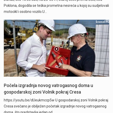
Poklona, dogodila se teška prometna nesreća u kojoj su sudjelovali
motocikl i osobno vozilo.U…
Počela izgradnja novog vatrogasnog doma u
gospodarskoj zoni Volnik pokraj Cresa
https://youtu.be/dUeukmccp5w U gospodarskoj zoni Volnik pokraj
Cresa svečano je obilježen početak izgradnje novog vatrogasnog
doma, što predstavlja jedan od…