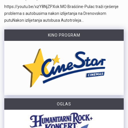
https://youtu.be/xzY8NjZPXok MO Brašćine-Pulac traži rješenje
problema s autobusima nakon izlijetanja na Drenovskom
putuNakon izlijetanja autobusa Autotroleja…
KINO PROGRAM
OGLAS