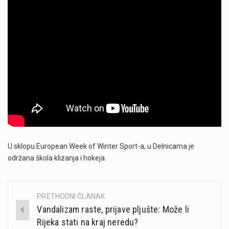
U sklopu European Week of Winter Sport-a, u Delnicama je
održana škola klizanja i hokeja.
PRETHODNI ČLANAK
Post
Vandalizam raste, prijave pljušte: Može li
navigation
Rijeka stati na kraj neredu?