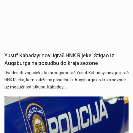
Yusuf Kabadayı novi igrač HNK Rijeke: Stigao iz
Augsburga na posudbu do kraja sezone
Dvadesetdvogodišnji krilni nogometaš Yusuf Kabadayı novi je igrač
HNK Rijeka, kamo stiže na posudbu iz Augsburga do kraja sezone
uz mogućnost otkupa. Kabadayı…