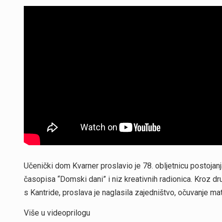
Učenički dom Kvarner proslavio je 78. obljetnicu postojanj
časopisa “Domski dani” i niz kreativnih radionica. Kroz dr
s Kantride, proslava je naglasila zajedništvo, očuvanje ma
Više u videoprilogu