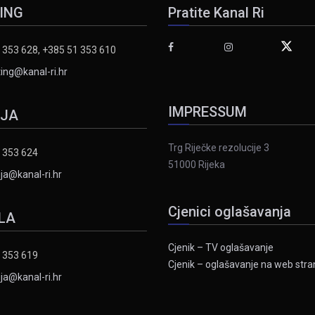
ING
Pratite Kanal Ri
 353 628, +385 51 353 610
ing@kanal-ri.hr
IMPRESSUM
IJA
Trg Riječke rezolucije 3
 353 624
51000 Rijeka
ja@kanal-ri.hr
Cjenici oglašavanja
LA
Cjenik – TV oglašavanje
 353 619
Cjenik – oglašavanje na web stran
ja@kanal-ri.hr