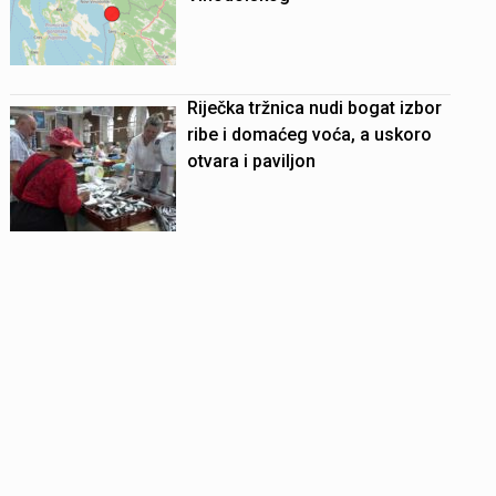
Riječka tržnica nudi bogat izbor
ribe i domaćeg voća, a uskoro
otvara i paviljon