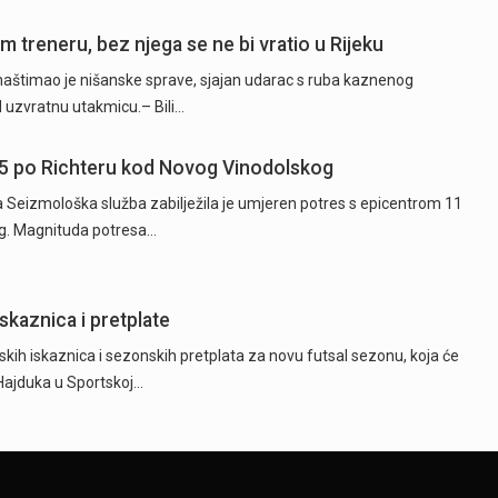
 treneru, bez njega se ne bi vratio u Rijeku
naštimao je nišanske sprave, sjajan udarac s ruba kaznenog
d uzvratnu utakmicu.– Bili…
5 po Richteru kod Novog Vinodolskog
ta Seizmološka služba zabilježila je umjeren potres s epicentrom 11
g. Magnituda potresa…
skaznica i pretplate
kih iskaznica i sezonskih pretplata za novu futsal sezonu, koja će
 Hajduka u Sportskoj…