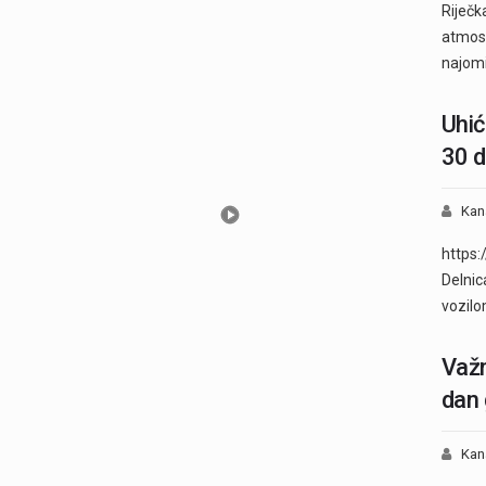
Riječk
atmosf
najomi
Uhić
30 d
Kan
https:
Delnic
vozil
Važn
dan 
Kan