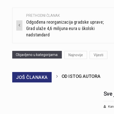
PRETHODNI ČLANAK
Post
Odgođena reorganizacija gradske uprave;
navigation
Grad ulaže 4,6 milijuna eura u školski
nadstandard
Objavljeno u kategorijama:
Najnovije
Vijesti
OD ISTOG AUTORA
JOŠ ČLANAKA
Sve 
Kan