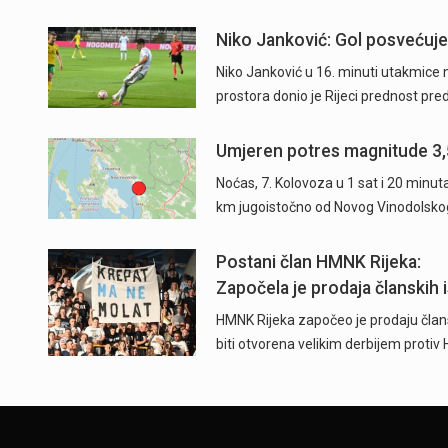
Niko Janković: Gol posvećujem
Niko Janković u 16. minuti utakmice 
prostora donio je Rijeci prednost pre
Umjeren potres magnitude 3,
Noćas, 7. Kolovoza u 1 sat i 20 minu
km jugoistočno od Novog Vinodolsko
Postani član HMNK Rijeka:
Započela je prodaja
članskih iskaznica i
Započela je prodaja članskih i
pretplate" />
HMNK Rijeka započeo je prodaju člans
biti otvorena velikim derbijem protiv