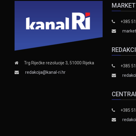
MARKET
+385 51
market
REDAKC
Trg Riječke rezolucije 3, 51000 Rijeka
+385 51
redakcija@kanal-ri.hr
redakci
CENTRA
+385 51
redakci