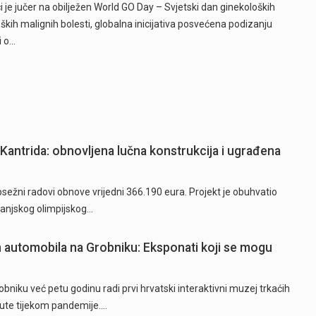
ci je jučer na obilježen World GO Day – Svjetski dan ginekoloških
ških malignih bolesti, globalna inicijativa posvećena podizanju
i o…
Kantrida: obnovljena lučna konstrukcija i ugrađena
ežni radovi obnove vrijedni 366.190 eura. Projekt je obuhvatio
 vanjskog olimpijskog…
ih automobila na Grobniku: Eksponati koji se mogu
niku već petu godinu radi prvi hrvatski interaktivni muzej trkaćih
nute tijekom pandemije.…