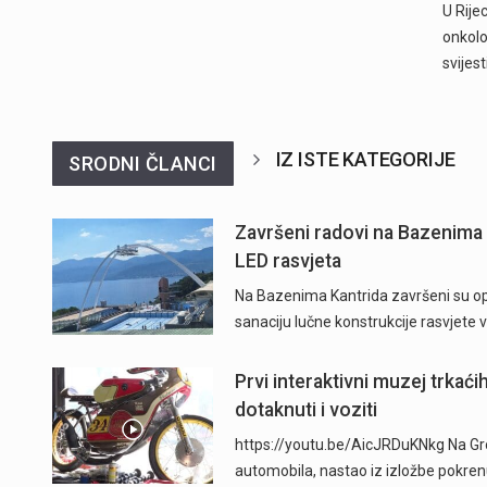
U Rije
onkolo
svijest
IZ ISTE KATEGORIJE
SRODNI ČLANCI
Završeni radovi na Bazenima 
LED rasvjeta
Na Bazenima Kantrida završeni su ops
sanaciju lučne konstrukcije rasvjete
Prvi interaktivni muzej trkać
dotaknuti i voziti
https://youtu.be/AicJRDuKNkg Na Grob
automobila, nastao iz izložbe pokre