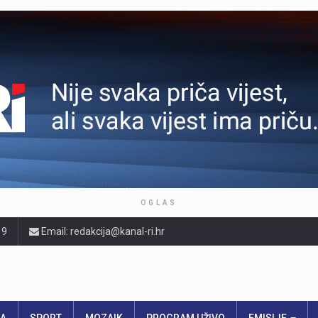
OGLAS
19
Email: redakcija@kanal-ri.hr