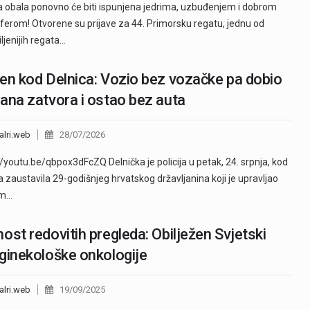
a obala ponovno će biti ispunjena jedrima, uzbuđenjem i dobrom
erom! Otvorene su prijave za 44. Primorsku regatu, jednu od
ljenijih regata…
en kod Delnica: Vozio bez vozačke pa dobio
ana zatvora i ostao bez auta
alri.web
28/07/2026
//youtu.be/qbpox3dFcZQ Delnička je policija u petak, 24. srpnja, kod
a zaustavila 29-godišnjeg hrvatskog državljanina koji je upravljao
om…
ost redovitih pregleda: Obilježen Svjetski
ginekološke onkologije
alri.web
19/09/2025