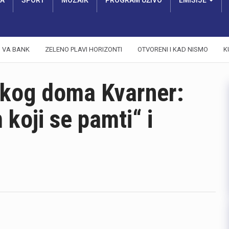
RA
SPORT
MOZAIK
PROGRAM UŽIVO
EMISIJE
VA BANK
ZELENO PLAVI HORIZONTI
OTVORENI I KAD NISMO
K
čkog doma Kvarner:
koji se pamti“ i