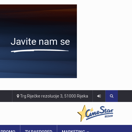
Trg Riječke rezolucije 3, 51000 Rijeka