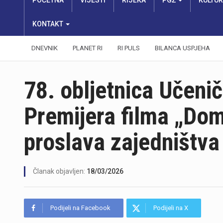
POČETNA
VIJESTI
RIJEKA
PGŽ
KULTU
KONTAKT
DNEVNIK
PLANET RI
RI PULS
BILANCA USPJEHA
78. obljetnica Učeni
Premijera filma „Dom 
proslava zajedništva
Članak objavljen:
18/03/2026
Podijeli na Facebook
Podijeli na X