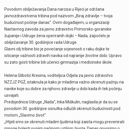
Povodom obilježavanja Dana narcisa u Rijeci je održana
javnozdravstvena tribina pod nazivom „Biraj zdravlje – tvoja
budućnost počinje danas“. Ovim događajem, u organizaciji
Nastavnog zavoda za javno zdravstvo Primorsko-goranske
županije i Udruge žena operiranih dojki – Nada, započelo je
obilježavanje 30. godišnjice rada Udruge.
Glavni cilj tribine bio je povećanje svjesnosti o raku dojke te
isticanje važnosti zdravih navika od najranije životne dobi. Upravo
su zato gosti tribine bili učenici gimnazija i medicinske škole.
Helena Glibotić Kresina, voditeljica Odjela za javno zdravstvo
NZZJZ PGŽ, istaknula je kako je mladima važno skrenuti pažnju na
navike koje su dobre za njihovo zdravlje u dobi kada ih tek počinju
usvajati.
Predsjednica Udruge „Nada“, Inka Miškulin, naglasila je da su se
povodom 30. godišnjice osnutka odlučili okrenuti budućnosti pod
motom „Slavimo život“.
„Htjeli smo se okrenuti mladim ljudima koji zaista mogu prevenirati
mnoge bolesti svojim načinom i stilom života. Danas govorimo o