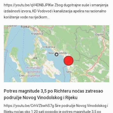
https://youtu.be/qV4DNBJPlKw Zbog dugotrajne suše i smanjenja
izdašnosti izvora, KD Vodovod i kanalizacija apelira na racionalno
korištenje vode na riječkom…
Potres magnitude 3,5 po Richteru noćas zatresao
područje Novog Vinodolskog i Rijeku
https://youtu.be/CrhVZbwhS7g Šire područje Novog Vinodolskog i
Rijeku noćas oko 1:20 sati pogodio je potres magnitude 3,5 po