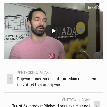
PRETHODNI ČLANAK
Post
Prijevare povezane s internetskim ulaganjem
navigation
i tzv. direktorska prijevara
SLJEDEĆI ČLANAK
Turistički procvat Rijeke: U prva dva mjeseca