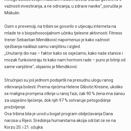
važnosti investiranja, a ne odricanja, u zdrave navike“, poručila je
Miškulin.
Osim o prevenciji, na tribini se govorilo o utjecaju interneta na
mlade te o biopsihosocijalnom učinku tjelesne aktivnosti. Fitness
trener Sebastian Mendiković napomenuo je kako važnost
vježbanja nadilazi samu vanjštinu i izgled.
„Unutarnji dio nas – faktor kako se osjećamo, kako naše stanice i
mozak funkcioniraju te kako nam hormoni rade – puno je bitniji od
same vanjštine“, objasnio je Mendiković.
Stručnjaci su još jednom podsjetili na presudnu ulogu ranog
otkrivanja bolesti. Prema riječima Helene Glibotić Kresine, ukoliko
se maligna promjena otkrije u ranoj fazi, čak 90 % žena ima šansu
za uspješno liječenje, dok njih 97 % ostvaruje petogodišnje
preživljenje.
Ova tribina bila je uvod u bogat program obilježavanja Dana
narcisa u Rijeci. Središnja humanitarna akcija održat će se na
Korzu 20. i 21. ožujka.