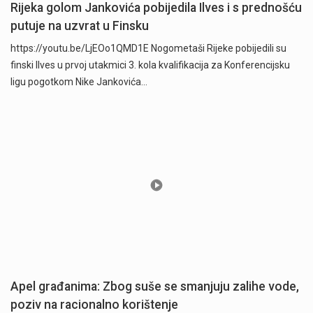
Rijeka golom Jankovića pobijedila Ilves i s prednošću
putuje na uzvrat u Finsku
https://youtu.be/LjEOo1QMD1E Nogometaši Rijeke pobijedili su
finski Ilves u prvoj utakmici 3. kola kvalifikacija za Konferencijsku
ligu pogotkom Nike Jankovića…
Apel građanima: Zbog suše se smanjuju zalihe vode,
poziv na racionalno korištenje