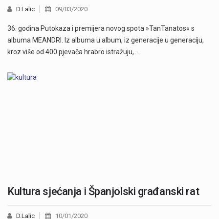
D.Lalic
09/03/2020
36. godina Putokaza i premijera novog spota »TanTanatos« s
albuma MEANDRI. Iz albuma u album, iz generacije u generaciju,
kroz više od 400 pjevača hrabro istražuju,…
Kultura sjećanja i Španjolski građanski rat
D.Lalic
10/01/2020