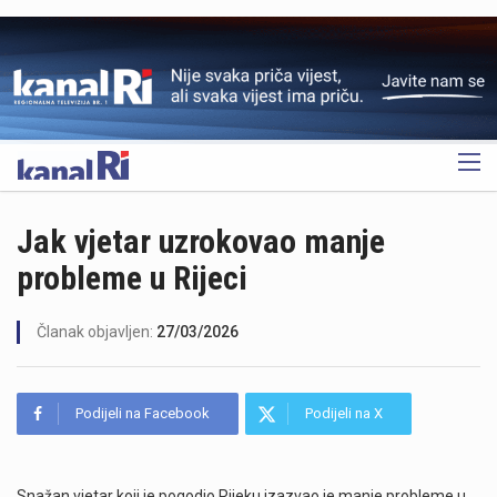
OGLAS
Jak vjetar uzrokovao manje
probleme u Rijeci
Članak objavljen:
27/03/2026
Podijeli na Facebook
Podijeli na X
Snažan vjetar koji je pogodio Rijeku izazvao je manje probleme u