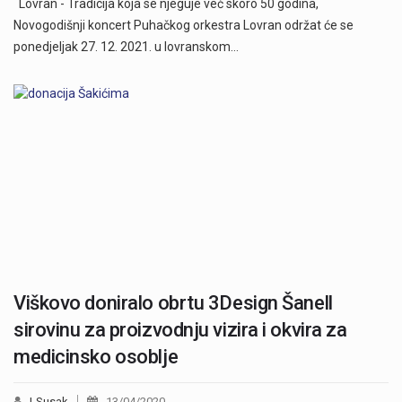
Lovran - Tradicija koja se njeguje već skoro 50 godina,
Novogodišnji koncert Puhačkog orkestra Lovran održat će se
ponedjeljak 27. 12. 2021. u lovranskom…
Viškovo doniralo obrtu 3Design Šanell
sirovinu za proizvodnju vizira i okvira za
medicinsko osoblje
LSusak
13/04/2020