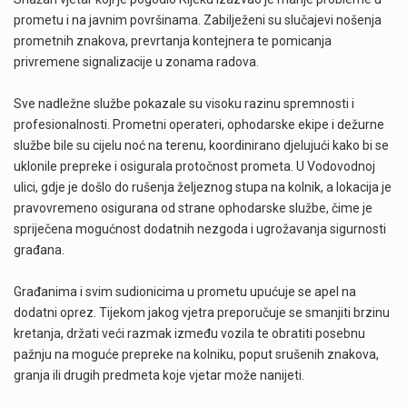
prometu i na javnim površinama. Zabilježeni su slučajevi nošenja
prometnih znakova, prevrtanja kontejnera te pomicanja
privremene signalizacije u zonama radova.
Sve nadležne službe pokazale su visoku razinu spremnosti i
profesionalnosti. Prometni operateri, ophodarske ekipe i dežurne
službe bile su cijelu noć na terenu, koordinirano djelujući kako bi se
uklonile prepreke i osigurala protočnost prometa. U Vodovodnoj
ulici, gdje je došlo do rušenja željeznog stupa na kolnik, a lokacija je
pravovremeno osigurana od strane ophodarske službe, čime je
spriječena mogućnost dodatnih nezgoda i ugrožavanja sigurnosti
građana.
Građanima i svim sudionicima u prometu upućuje se apel na
dodatni oprez. Tijekom jakog vjetra preporučuje se smanjiti brzinu
kretanja, držati veći razmak između vozila te obratiti posebnu
pažnju na moguće prepreke na kolniku, poput srušenih znakova,
granja ili drugih predmeta koje vjetar može nanijeti.