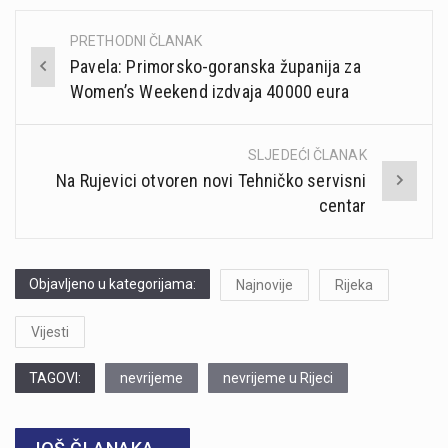
PRETHODNI ČLANAK
Post
Pavela: Primorsko-goranska županija za
navigation
Women’s Weekend izdvaja 40000 eura
SLJEDEĆI ČLANAK
Na Rujevici otvoren novi Tehničko servisni
centar
Objavljeno u kategorijama:
Najnovije
Rijeka
Vijesti
TAGOVI:
nevrijeme
nevrijeme u Rijeci