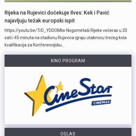
Rijeka na Rujevici dočekuje Ilves: Kek i Pavić
najavljuju težak europski ispit
https://youtu.be/TrD_YDDOMIw Nogometaši Rijeke večeras u 20
sati i 45 minuta na stadionu Rujevica igraju utakmicu trećeg kola
kvalifikacija za Konferencijsku…
KINO PROGRAM
OGLAS