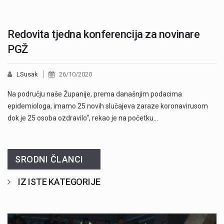
Redovita tjedna konferencija za novinare
PGŽ
LSusak
26/10/2020
Na području naše Županije, prema današnjim podacima
epidemiologa, imamo 25 novih slučajeva zaraze koronavirusom
dok je 25 osoba ozdravilo“, rekao je na početku…
SRODNI ČLANCI
IZ ISTE KATEGORIJE
Započela je prodaja članskih iskaznica i pretplate" />