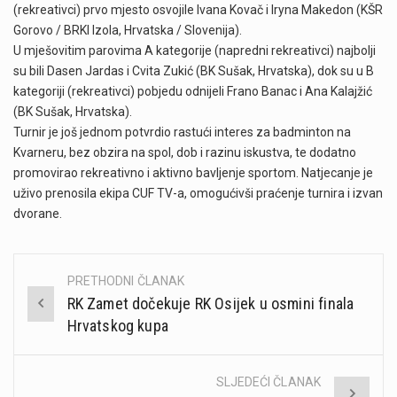
(rekreativci) prvo mjesto osvojile Ivana Kovač i Iryna Makedon (KŠR
Gorovo / BRKI Izola, Hrvatska / Slovenija).
U mješovitim parovima A kategorije (napredni rekreativci) najbolji
su bili Dasen Jardas i Cvita Zukić (BK Sušak, Hrvatska), dok su u B
kategoriji (rekreativci) pobjedu odnijeli Frano Banac i Ana Kalajžić
(BK Sušak, Hrvatska).
Turnir je još jednom potvrdio rastući interes za badminton na
Kvarneru, bez obzira na spol, dob i razinu iskustva, te dodatno
promovirao rekreativno i aktivno bavljenje sportom. Natjecanje je
uživo prenosila ekipa CUF TV-a, omogućivši praćenje turnira i izvan
dvorane.
PRETHODNI ČLANAK
Post
RK Zamet dočekuje RK Osijek u osmini finala
navigation
Hrvatskog kupa
SLJEDEĆI ČLANAK