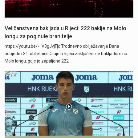
Veličanstvena bakljada u Rijeci: 222 baklje na Molo
longu za poginule branitelje
https://youtu.be/-_V3gJvjFjc Trodnevno obilježavanje Dana
pobjede i 31. obljetnice Oluje u Rijeci zaključeno je bakljadom na
Molo longu, gdje je zapaljeno 222…