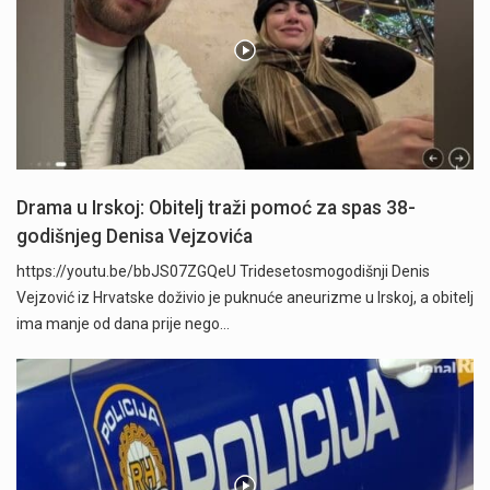
Drama u Irskoj: Obitelj traži pomoć za spas 38-
godišnjeg Denisa Vejzovića
https://youtu.be/bbJS07ZGQeU Tridesetosmogodišnji Denis
Vejzović iz Hrvatske doživio je puknuće aneurizme u Irskoj, a obitelj
ima manje od dana prije nego…