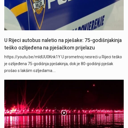
U Rijeci autobus naletio na pješake: 75-godišnjakinja
teško ozlijeđena na pješačkom prijelazu
https://youtu.be/mldUU0Knk1Y U prometnoj nesreći u Rijeci teško
je ozlijeđena 75-godišnja pješakinja, dok je 80-godišnji pješak
prošao s lakšim ozljedama.…