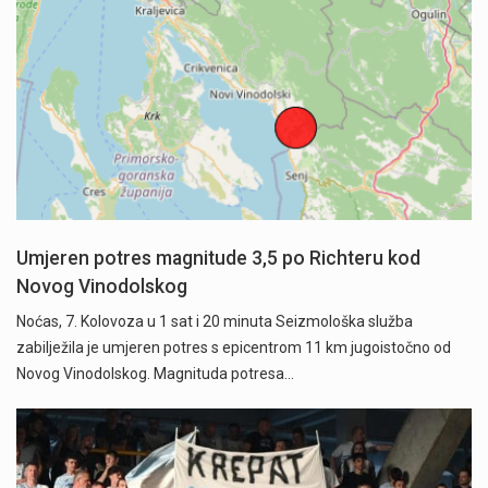
Umjeren potres magnitude 3,5 po Richteru kod
Novog Vinodolskog
Noćas, 7. Kolovoza u 1 sat i 20 minuta Seizmološka služba
zabilježila je umjeren potres s epicentrom 11 km jugoistočno od
Novog Vinodolskog. Magnituda potresa…
Započela je prodaja članskih iskaznica i pretplate" />