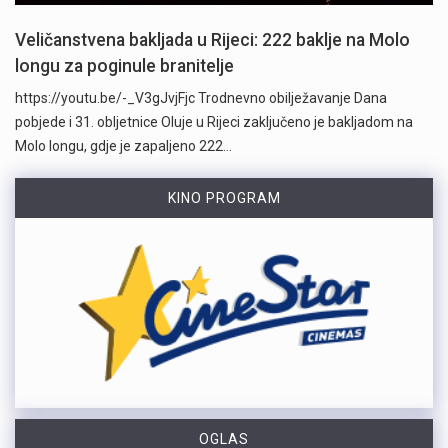
Veličanstvena bakljada u Rijeci: 222 baklje na Molo
longu za poginule branitelje
https://youtu.be/-_V3gJvjFjc Trodnevno obilježavanje Dana
pobjede i 31. obljetnice Oluje u Rijeci zaključeno je bakljadom na
Molo longu, gdje je zapaljeno 222…
KINO PROGRAM
OGLAS