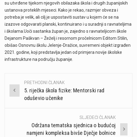
su utvrđene tijekom njegovih obilazaka škola i drugih županijskih
ustanova proteklih mjeseci. Kako je rekao, razmjer obveza i
potreba je velik, ali cilj je uspostaviti sustav u kojem će se na
izazove odgovarati planski, kontinuirano i u suradnji s ravnateljima
i školama.Uoči sastanka župan je, zajedno s ravnateljicom škole
Dejanom Paškvan – Žeželj i resornom pročelnicom Editom Stilin,
obišao Osnovnu školu Jelenje-Dražice, suvremeni objekt izgrađen
2021. godine, koji predstavlja jedan od primjera novije školske
infrastrukture na području županije.
PRETHODNI ČLANAK
Post
5. riječka škola fizike: Mentorski rad
navigation
oduševio učenike
SLJEDEĆI ČLANAK
Održana tematska sjednica o budućoj
namjeni kompleksa bivše Dječje bolnice