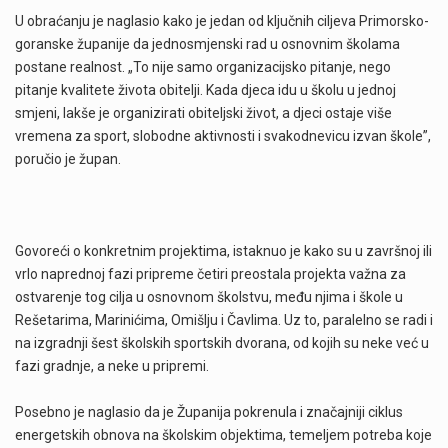
U obraćanju je naglasio kako je jedan od ključnih ciljeva Primorsko-
goranske županije da jednosmjenski rad u osnovnim školama
postane realnost. „To nije samo organizacijsko pitanje, nego
pitanje kvalitete života obitelji. Kada djeca idu u školu u jednoj
smjeni, lakše je organizirati obiteljski život, a djeci ostaje više
vremena za sport, slobodne aktivnosti i svakodnevicu izvan škole”,
poručio je župan.
Govoreći o konkretnim projektima, istaknuo je kako su u završnoj ili
vrlo naprednoj fazi pripreme četiri preostala projekta važna za
ostvarenje tog cilja u osnovnom školstvu, među njima i škole u
Rešetarima, Marinićima, Omišlju i Čavlima. Uz to, paralelno se radi i
na izgradnji šest školskih sportskih dvorana, od kojih su neke već u
fazi gradnje, a neke u pripremi.
Posebno je naglasio da je Županija pokrenula i značajniji ciklus
energetskih obnova na školskim objektima, temeljem potreba koje