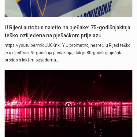
U Rijeci autobus naletio na pješake: 75-godišnjakinja
teško ozlijeđena na pješačkom prijelazu
https://youtu.be/mldUU0Knk1Y U prometnoj nesreći u Rijeci teško
je ozlijeđena 75-godišnja pješakinja, dok je 80-godišnji pješak
prošao s lakšim ozljedama.…