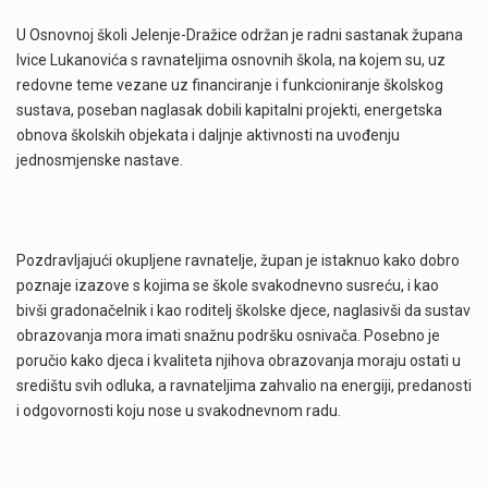
U Osnovnoj školi Jelenje-Dražice održan je radni sastanak župana
Ivice Lukanovića s ravnateljima osnovnih škola, na kojem su, uz
redovne teme vezane uz financiranje i funkcioniranje školskog
sustava, poseban naglasak dobili kapitalni projekti, energetska
obnova školskih objekata i daljnje aktivnosti na uvođenju
jednosmjenske nastave.
Pozdravljajući okupljene ravnatelje, župan je istaknuo kako dobro
poznaje izazove s kojima se škole svakodnevno susreću, i kao
bivši gradonačelnik i kao roditelj školske djece, naglasivši da sustav
obrazovanja mora imati snažnu podršku osnivača. Posebno je
poručio kako djeca i kvaliteta njihova obrazovanja moraju ostati u
središtu svih odluka, a ravnateljima zahvalio na energiji, predanosti
i odgovornosti koju nose u svakodnevnom radu.