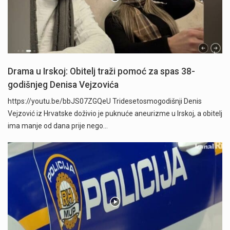
Drama u Irskoj: Obitelj traži pomoć za spas 38-
godišnjeg Denisa Vejzovića
https://youtu.be/bbJS07ZGQeU Tridesetosmogodišnji Denis
Vejzović iz Hrvatske doživio je puknuće aneurizme u Irskoj, a obitelj
ima manje od dana prije nego…