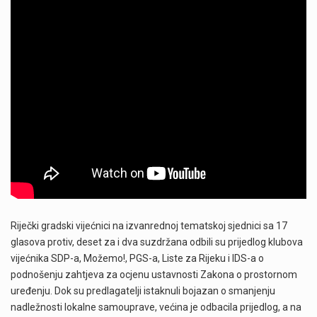
Riječki gradski vijećnici na izvanrednoj tematskoj sjednici sa 17
glasova protiv, deset za i dva suzdržana odbili su prijedlog klubova
vijećnika SDP-a, Možemo!, PGS-a, Liste za Rijeku i IDS-a o
podnošenju zahtjeva za ocjenu ustavnosti Zakona o prostornom
uređenju. Dok su predlagatelji istaknuli bojazan o smanjenju
nadležnosti lokalne samouprave, većina je odbacila prijedlog, a na