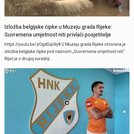
Izložba belgijske čipke u Muzeju grada Rijeke:
Suvremena umjetnost niti privlači posjetitelje
https://youtu.be/zOgdGqUily8 U Muzeju grada Rijeke otvorena je
izložba belgijske čipke pod nazivom „Suvremena umjetnost niti“.
Riječ je o drugoj suradnji…