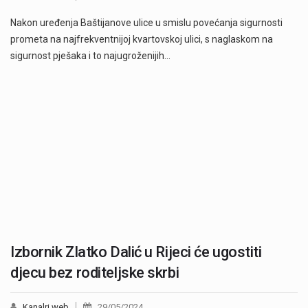
Nakon uređenja Baštijanove ulice u smislu povećanja sigurnosti
prometa na najfrekventnijoj kvartovskoj ulici, s naglaskom na
sigurnost pješaka i to najugroženijih…
Izbornik Zlatko Dalić u Rijeci će ugostiti
djecu bez roditeljske skrbi
Kanalri.web
29/05/2024