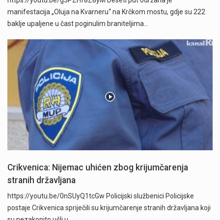
https://youtu.be/g3PZHf8Z8yM Deseti put održana je
manifestacija „Oluja na Kvarneru“ na Krčkom mostu, gdje su 222
baklje upaljene u čast poginulim braniteljima…
Crikvenica: Nijemac uhićen zbog krijumčarenja
stranih državljana
https://youtu.be/0nSUyQ1tcGw Policijski službenici Policijske
postaje Crikvenica spriječili su krijumčarenje stranih državljana koji
su nezakonito ušli u…