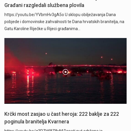
Građani razgledali službena plovila
https://youtu.be/YVbmHv3gA5o U sklopu obilježavanja Dana
pobjede i domovinske zahvalnosti te Dana hrvatskih branitelja, na
Gatu Karoline Riječke u Rijeci građanima…
Krčki most zasjao u čast heroja: 222 baklje za 222
poginula branitelja Kvarnera