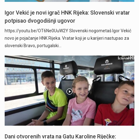
Igor Vekić je novi igrač HNK Rijeka: Slovenski vratar
potpisao dvogodišnji ugovor
https://youtu.be/OT6Ne0UuW2Y Slovenski nogometaš Igor Vekić
novo je pojačanje HNK Rijeka. Vratar koji je u karijeri nastupao za
slovenski Bravo, portugalski…
Dani otvorenih vrata na Gatu Karoline Riječke: