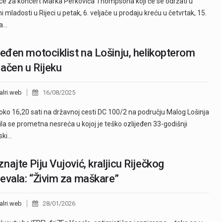
ce za koncert Marka Perkovića Thompsona koji će se održati u
i mladosti u Rijeci u petak, 6. veljače u prodaju kreću u četvrtak, 15.
ja…
jeđen motociklist na Lošinju, helikopterom
ačen u Rijeku
alri.web
16/08/2025
oko 16,20 sati na državnoj cesti DC 100/2 na području Malog Lošinja
la se prometna nesreća u kojoj je teško ozlijeđen 33-godišnji
jski…
najte Piju Vujović, kraljicu Riječkog
evala: “Živim za maškare”
alri.web
28/01/2026