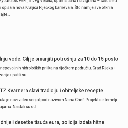
//youtu.be/FRFI_fri7Fg Vesela, optimistična i razigrana – tako se u
eči opisala nova Kraljica Riječkog karnevala. Što nam je sve otkrila
dajte…
nju vode: Cilj je smanjiti potrošnju za 10 do 15 posto
epovoljnih hidroloških prilika na riječkom području, Grad Rijeka i
cija uputili su…
TZ Kvarnera slavi tradiciju i obiteljske recepte
la je novi video serijal pod nazivom Nona Chef. Projekt se temelji
ijama. Nastali su od…
nijeli desetke tisuća eura, policija izdala hitne