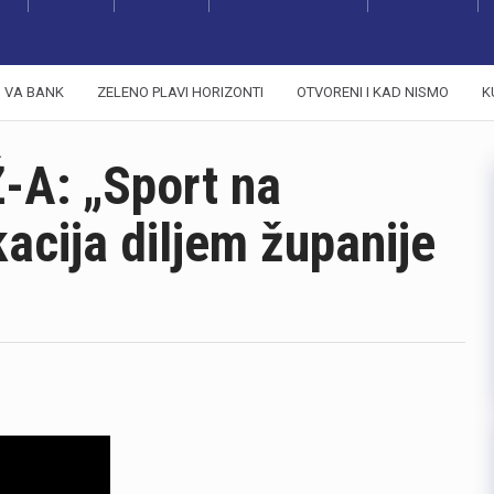
VA BANK
ZELENO PLAVI HORIZONTI
OTVORENI I KAD NISMO
K
A: „Sport na
acija diljem županije