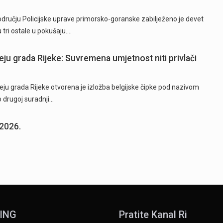
području Policijske uprave primorsko-goranske zabilježeno je devet
 tri ostale u pokušaju.…
eju grada Rijeke: Suvremena umjetnost niti privlači
ju grada Rijeke otvorena je izložba belgijske čipke pod nazivom
o drugoj suradnji…
.2026.
ING
Pratite Kanal Ri