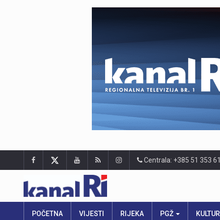
Centrala: +385 51 353 6
POČETNA
VIJESTI
RIJEKA
PGŽ
KULTU