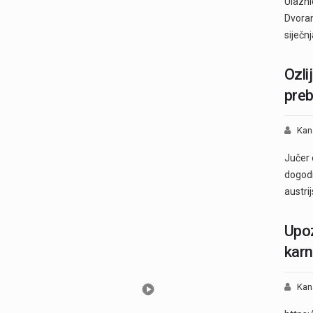
Ulazni
Dvoran
siječn
Ozli
preb
Kan
Jučer 
dogodi
austri
Upoz
karn
Kan