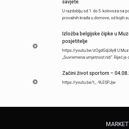
savjete
U razdoblju od 1. do 5. kolovoza na 
provalnih krađa u domove, od kojih su
Izložba belgijske čipke u Muz
posjetitelje
https://youtu.be/zOgdGqUily8 U Muze
„Suvremena umjetnost niti“. Riječ je 
Začini život sportom – 04.08
https://youtu.be/t_-9LE0PJjw
MARKET