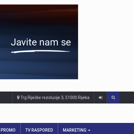
Trg Riječke rezolucije 3, 51000 Rijeka
PROMO
TV RASPORED
MARKETING