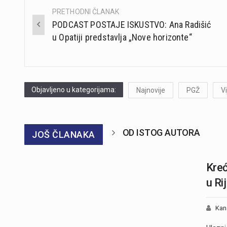
PRETHODNI ČLANAK
Post
PODCAST POSTAJE ISKUSTVO: Ana Radišić
navigation
u Opatiji predstavlja „Nove horizonte“
Objavljeno u kategorijama:
Najnovije
PGŽ
Vi
OD ISTOG AUTORA
JOŠ ČLANAKA
Kreć
u Ri
Kan