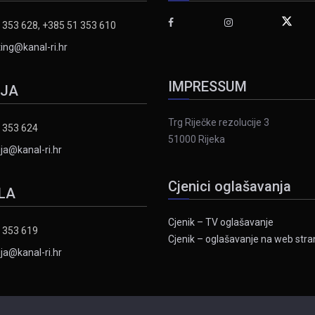
 353 628, +385 51 353 610
ing@kanal-ri.hr
IMPRESSUM
IJA
Trg Riječke rezolucije 3
 353 624
51000 Rijeka
ja@kanal-ri.hr
Cjenici oglašavanja
LA
Cjenik – TV oglašavanje
 353 619
Cjenik – oglašavanje na web stran
ja@kanal-ri.hr