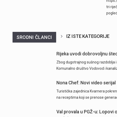
https:
tri rij
pogle
IZ ISTE KATEGORIJE
SRODNI ČLANCI
Rijeka uvodi dobrovoljnu šted
Zbog dugotrajnog sušnog razdoblja i n
Komunalno društvo Vodovod i kanaliza
Nona Chef: Novi video serijal 
Turistička zajednica Kvarnera pokrenu
na receptima koji se prenose generac
Val provala u PGŽ-u: Lopovi od