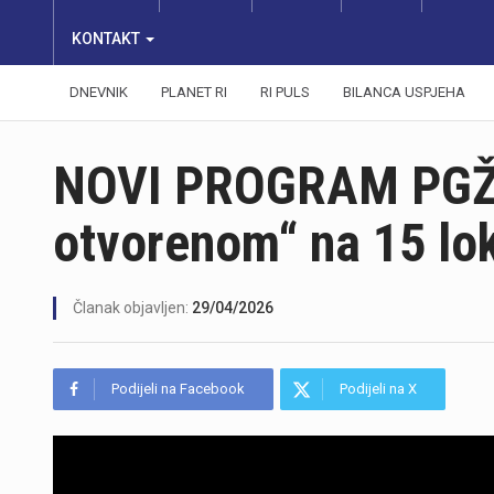
KONTAKT
DNEVNIK
PLANET RI
RI PULS
BILANCA USPJEHA
NOVI PROGRAM PGŽ-
otvorenom“ na 15 lok
Članak objavljen:
29/04/2026
Podijeli na Facebook
Podijeli na X