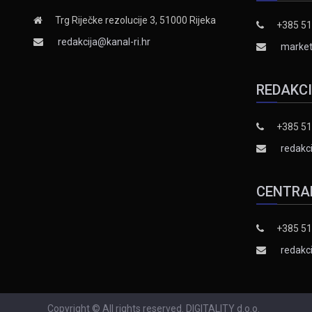
Trg Riječke rezolucije 3, 51000 Rijeka
+385 51
redakcija@kanal-ri.hr
market
REDAKC
+385 51
redakci
CENTRA
+385 51
redakci
Copyright © All rights reserved. DIGITALITY d.o.o.