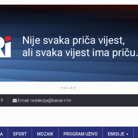
OGLAS
19
Email: redakcija@kanal-ri.hr
RA
SPORT
MOZAIK
PROGRAM UŽIVO
EMISIJE